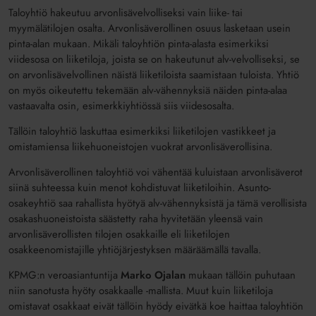
Taloyhtiö hakeutuu arvonlisävelvolliseksi vain liike- tai
myymälätilojen osalta. Arvonlisäverollinen osuus lasketaan usein
pinta-alan mukaan. Mikäli taloyhtiön pinta-alasta esimerkiksi
viidesosa on liiketiloja, joista se on hakeutunut alv-velvolliseksi, se
on arvonlisävelvollinen näistä liiketiloista saamistaan tuloista. Yhtiö
on myös oikeutettu tekemään alv-vähennyksiä näiden pinta-alaa
vastaavalta osin, esimerkkiyhtiössä siis viidesosalta.
Tällöin taloyhtiö laskuttaa esimerkiksi liiketilojen vastikkeet ja
omistamiensa liikehuoneistojen vuokrat arvonlisäverollisina.
Arvonlisäverollinen taloyhtiö voi vähentää kuluistaan arvonlisäverot
siinä suhteessa kuin menot kohdistuvat liiketiloihin. Asunto-
osakeyhtiö saa rahallista hyötyä alv-vähennyksistä ja tämä verollisista
osakashuoneistoista säästetty raha hyvitetään yleensä vain
arvonlisäverollisten tilojen osakkaille eli liiketilojen
osakkeenomistajille yhtiöjärjestyksen määräämällä tavalla.
KPMG:n veroasiantuntija
Marko Ojalan
mukaan tällöin puhutaan
niin sanotusta hyöty osakkaalle -mallista. Muut kuin liiketiloja
omistavat osakkaat eivät tällöin hyödy eivätkä koe haittaa taloyhtiön