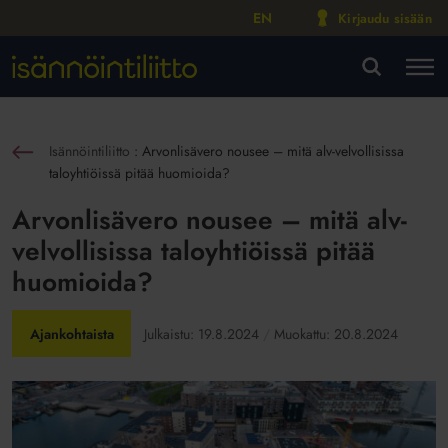
EN
Kirjaudu sisään
M
VA
Isännöintiliitto
:
Arvonlisävero nousee – mitä alv-velvollisissa
sin
taloyhtiöissä pitää huomioida?
Arvonlisävero nousee – mitä alv-
velvollisissa taloyhtiöissä pitää
huomioida?
Ajankohtaista
Julkaistu:
19.8.2024
Muokattu:
20.8.2024