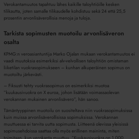
Verokantamuutos tapahtuu lähes kaikille taloyhtiöille kesken
tilikautta, joten samalle tilikaudelle kohdistuu sekä 24 että 25,5
prosentin arvonlisäverollisia menoja ja tuloja.
Tarkista sopimusten muotoilu arvonlisäveron
osalta
KPMG:n veroasiantuntija Marko Ojalan mukaan verokantamuutos ei
vaadi muutoksia esimerkiksi alv-velvollisen taloyhtiön omistaman
liiketilan vuokrasopimukseen – kunhan alkuperäinen sopimus on
muotoiltu järkevästi.
– Fiksusti tehty vuokrasopimus on esimerkiksi muotoa
”kuukausivuokra on X euroa, johon lisätään voimassaolevan
verokannan mukainen arvonlisävero”, hän sanoo.
Tämäntyyppinen muotoilu on suositeltava niin vuokrasopimuksissa
kuin muissa arvonlisäverollisissa sopimuksissa. Verokannan
muuttuessa ei tarvita uutta sopimusta. Liitteenä olevissa yleisissä
sopimusehdoissa saattaa olla myös erillinen maininta, miten
toimitaan, kun verokanta muuttuu. ”Kuukausivuokra on 1 000