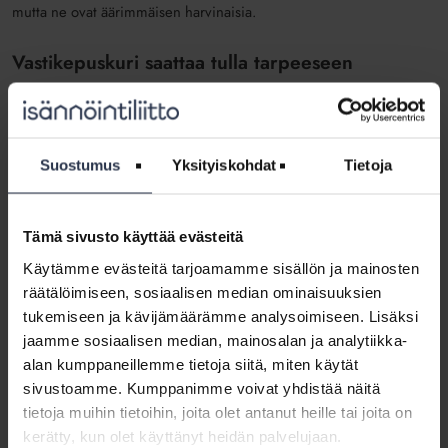
mutta ne ovat äärimmäisen harvinaisia.
Vastikepuskuri saattaa tulla tarpeeseen
Yleinen arvonlisäverokanta nousee 1.9.2024 aiemmasta 24
prosentista 25,5 prosenttiin. Miten tämä vaikuttaa
arvonlisäverollisiin taloyhtiöihin?
Suostumus
Yksityiskohdat
Tietoja
Yksi negatiivinen vaikutus kohdistuu aivan kaikkiin taloyhtiöihin: ne
maksavat enemmän palveluista ja tavaroista. Vastikepuskuri eli
yhtiön vararaha saattaa tulla tarpeeseen. Mikäli säästöjä ei ole
Tämä sivusto käyttää evästeitä
lainkaan, vastikekin voi vaatia nostoa.
Käytämme evästeitä tarjoamamme sisällön ja mainosten
Arvonlisäverollisia taloyhtiöitä isännöivän kannattaa tarkistaa, että
räätälöimiseen, sosiaalisen median ominaisuuksien
sähköinen taloushallintajärjestelmä on ajantasainen. Vanhimmissa
tukemiseen ja kävijämäärämme analysoimiseen. Lisäksi
ja vaillinaisesti päivitetyissä kirjanpito- ja taloushallintaohjelmissa ei
jaamme sosiaalisen median, mainosalan ja analytiikka-
esimerkiksi kaikissa ole ollut mahdollisuutta syöttää
alan kumppaneillemme tietoja siitä, miten käytät
arvonlisäveroprosentiksi desimaalilukua. Valtaosassa järjestelmissä
sivustoamme. Kumppanimme voivat yhdistää näitä
ongelmaa ei ole ja verokannan muutoksen myötä ohjelmia on
päivitetty kiivaasti.
tietoja muihin tietoihin, joita olet antanut heille tai joita on
kerätty, kun olet käyttänyt heidän palvelujaan.