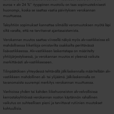
euroa + alv 24 %” -tyyppinen muotoilu on taas sopimusteknisesti
huonompi, koska se saattaa vaatia päivityksen verokannan
muuttuessa.
Taloyhtiön sopimukset kannattaa silmäillä veromuutoksen myötä läpi
siltä varalta, että ne tarvitsevat ajantasaistamista.
Verokannan muutos saattaa viiveellä näkyä myös alv-vastikkeissa eli
mahdollisessa liiketiloja omistavilta osakkailta perittävässä
lisävastikkeessa. Alv-vastikkeen laskentatapa on määritelty
yhtiöjärjestyksessä, ja verokannan muutos ei yleensä vaikuta
merkittävästi alv-vastikkeeseen.
Tilinpäätöksen yhteydessä tehtävällä jälkilaskennalla määritellään alv-
vastikkeen mahdollinen ali- tai ylijäämä. Jälkilaskennalla on
tavanomaista suurempi merkitys verokannan muuttuessa.
Vanhoissa yhden tai kahden liikehuoneiston alv-velvollisissa
kerrostaloyhtiöissä verokannan noston käytännön rahallinen
vaikutus on suhteellisen pieni ja tarvittavat rutiinien muutokset
kohtuullisia.