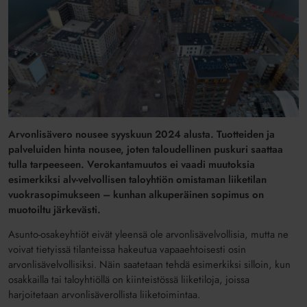
Arvonlisävero nousee syyskuun 2024 alusta. Tuotteiden ja
palveluiden hinta nousee, joten taloudellinen puskuri saattaa
tulla tarpeeseen. Verokantamuutos ei vaadi muutoksia
esimerkiksi alv-velvollisen taloyhtiön omistaman liiketilan
vuokrasopimukseen – kunhan alkuperäinen sopimus on
muotoiltu järkevästi.
Asunto-osakeyhtiöt eivät yleensä ole arvonlisävelvollisia, mutta ne
voivat tietyissä tilanteissa hakeutua vapaaehtoisesti osin
arvonlisävelvollisiksi. Näin saatetaan tehdä esimerkiksi silloin, kun
osakkailla tai taloyhtiöllä on kiinteistössä liiketiloja, joissa
harjoitetaan arvonlisäverollista liiketoimintaa.