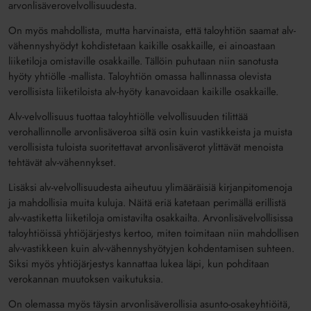
arvonlisäverovelvollisuudesta.
On myös mahdollista, mutta harvinaista, että taloyhtiön saamat alv-
vähennyshyödyt kohdistetaan kaikille osakkaille, ei ainoastaan
liiketiloja omistaville osakkaille. Tällöin puhutaan niin sanotusta
hyöty yhtiölle -mallista. Taloyhtiön omassa hallinnassa olevista
verollisista liiketiloista alv-hyöty kanavoidaan kaikille osakkaille.
Alv-velvollisuus tuottaa taloyhtiölle velvollisuuden tilittää
verohallinnolle arvonlisäveroa siltä osin kuin vastikkeista ja muista
verollisista tuloista suoritettavat arvonlisäverot ylittävät menoista
tehtävät alv-vähennykset.
Lisäksi alv-velvollisuudesta aiheutuu ylimääräisiä kirjanpitomenoja
ja mahdollisia muita kuluja. Näitä eriä katetaan perimällä erillistä
alv-vastiketta liiketiloja omistavilta osakkailta. Arvonlisävelvollisissa
taloyhtiöissä yhtiöjärjestys kertoo, miten toimitaan niin mahdollisen
alv-vastikkeen kuin alv-vähennyshyötyjen kohdentamisen suhteen.
Siksi myös yhtiöjärjestys kannattaa lukea läpi, kun pohditaan
verokannan muutoksen vaikutuksia.
On olemassa myös täysin arvonlisäverollisia asunto-osakeyhtiöitä,