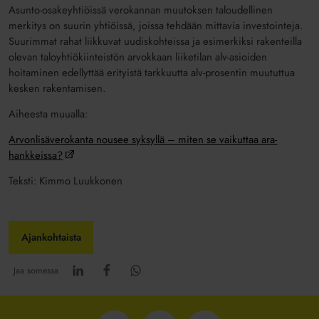
Asunto-osakeyhtiöissä verokannan muutoksen taloudellinen
merkitys on suurin yhtiöissä, joissa tehdään mittavia investointeja.
Suurimmat rahat liikkuvat uudiskohteissa ja esimerkiksi rakenteilla
olevan taloyhtiökiinteistön arvokkaan liiketilan alv-asioiden
hoitaminen edellyttää erityistä tarkkuutta alv-prosentin muututtua
kesken rakentamisen.
Aiheesta muualla:
Arvonlisäverokanta nousee syksyllä – miten se vaikuttaa ara-
hankkeissa?
Teksti: Kimmo Luukkonen
Ajankohtaista
Jaa somessa