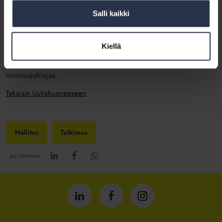
yritykset aikovat kehittää näitä erityisen voimakkaasti. Samalla
Salli kaikki
parannetaan asukasviestintää.
– Isännöinti on voimakkaasti kehittyvä toimiala, joka haluaa luoda
uusia palveluja asiakkailleen, Harjunkoski sanoo.
Kiellä
Isännöintiyritysbarometriin 2017 vastasi 183 isännöintiyrityksen
toimitusjohtajaa.
Takaisin Uutishuoneeseen
Hallitus
Tutkimus
Jaa somessa
Isännöintiliitto
Isännöintiliitto
Isännöintiliitto
LinkedInissä
Facebookissa
Instagrammissa