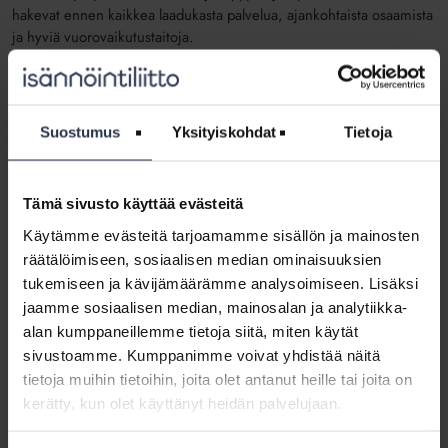
hakevat ennen kaikkea laadukasta palvelua, ajankohtaista osaamista
ja hyviä vuorovaikutustaitoja.
– Isännöintiä ostetaan vaativana asiantuntijapalveluna, ja samalla
ostetaan huolettomuutta. Hyvä isännöinti on hallituksen turva ja sen
hankittuaan hallitus voi luottaa siihen, että kaikki on kunnossa,
Suostumus
Yksityiskohdat
Tietoja
vaikka maailma muuttuu kovaa tahtia, sanoo Isännöintiliiton
asiantuntija
Pekka Harjunkoski
.
Tämä sivusto käyttää evästeitä
Hyvä isännöinti on hallituksen turva.
Käytämme evästeitä tarjoamamme sisällön ja mainosten
räätälöimiseen, sosiaalisen median ominaisuuksien
tukemiseen ja kävijämäärämme analysoimiseen. Lisäksi
Taloyhtiöiden asiat ovat muun muassa muuttuvan lainsäädännön
jaamme sosiaalisen median, mainosalan ja analytiikka-
takia entistä monimutkaisempia. Tupakointikieltojen hakeminen ja
alan kumppaneillemme tietoja siitä, miten käytät
sähköautojen latauspisteiden suunnittelu ja toteuttaminen ovat
sivustoamme. Kumppanimme voivat yhdistää näitä
esimerkkejä uudenlaisista tilanteista, joissa tarvitaan isännöinnin
tietoja muihin tietoihin, joita olet antanut heille tai joita on
asiantuntijuutta.
kerätty, kun olet käyttänyt heidän palvelujaan.
Isännöinnin asiakkaille tarjoamat digitaaliset palvelut tulevat
lisääntymään merkittävästi, sillä seuraavan 12 kuukauden aikana