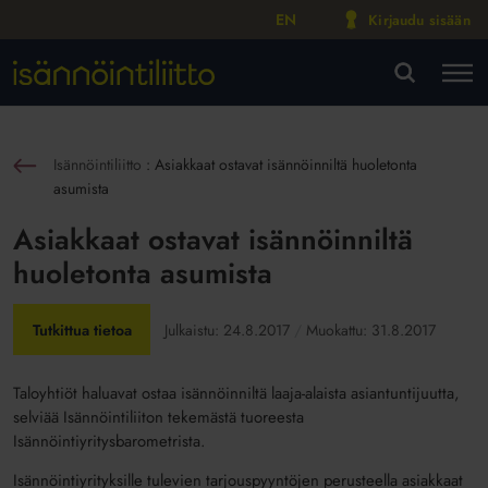
EN
Kirjaudu sisään
M
VA
Isännöintiliitto
:
Asiakkaat ostavat isännöinniltä huoletonta
sin
asumista
Asiakkaat ostavat isännöinniltä
huoletonta asumista
Tutkittua tietoa
Julkaistu:
24.8.2017
Muokattu:
31.8.2017
Taloyhtiöt haluavat ostaa isännöinniltä laaja-alaista asiantuntijuutta,
selviää Isännöintiliiton tekemästä tuoreesta
Isännöintiyritysbarometrista.
Isännöintiyrityksille tulevien tarjouspyyntöjen perusteella asiakkaat