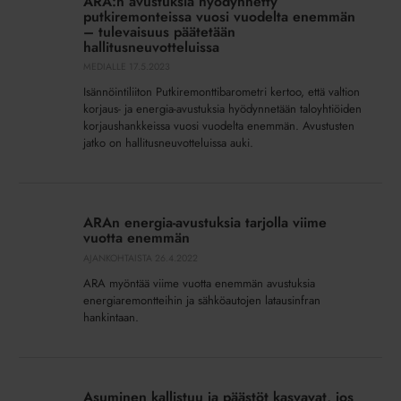
ARA:n avustuksia hyödynnetty
hyödynnetty
putkiremonteissa vuosi vuodelta enemmän
putkiremonteissa
– tulevaisuus päätetään
hallitusneuvotteluissa
vuosi
MEDIALLE
17.5.2023
vuodelta
enemmän
Isännöintiliiton Putkiremonttibarometri kertoo, että valtion
–
korjaus- ja energia-avustuksia hyödynnetään taloyhtiöiden
korjaushankkeissa vuosi vuodelta enemmän. Avustusten
tulevaisuus
jatko on hallitusneuvotteluissa auki.
päätetään
hallitusneuvotteluissa
ARAn
energia-
ARAn energia-avustuksia tarjolla viime
avustuksia
vuotta enemmän
tarjolla
AJANKOHTAISTA
26.4.2022
viime
ARA myöntää viime vuotta enemmän avustuksia
vuotta
energiaremontteihin ja sähköautojen latausinfran
enemmän
hankintaan.
Asuminen
kallistuu
Asuminen kallistuu ja päästöt kasvavat, jos