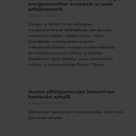
ja
energiaremonttien avustuksiin ei saada
päästöt
pitkäjänteisyyttä
kasvavat,
MEDIALLE
11.10.2021
jos
Energian ja sähkön hinnan kallistuessa
energiaremonttien
energiaremontit ovat välttämättömiä, jotta asumisen
avustuksiin
kustannukset saadaan pidettyä aisoissa. Valtion
lyhytnäköinen avustuspolitiikka kuitenkin
ei
vaikeuttaa taloyhtiöiden energiaremonttien tekemistä.
saada
Sen tuloksena asuminen kallistuu ja asumisen
pitkäjänteisyyttä
ilmastotoimet jäävät vähäisiksi, sanoo Isännöintiliiton
tutkimus- ja vaikuttamisjohtaja Tuomas Viljamaa.
Avustus
sähköajoneuvojen
Avustus sähköajoneuvojen latausinfraan
latausinfraan
haettavaksi syksyllä
haettavaksi
AJANKOHTAISTA
24.1.2018
syksyllä
Sähköautojen latausinfraan tulossa avustuksia. Katso myös
jäsenohjeet aiheesta.
Dramaattinen