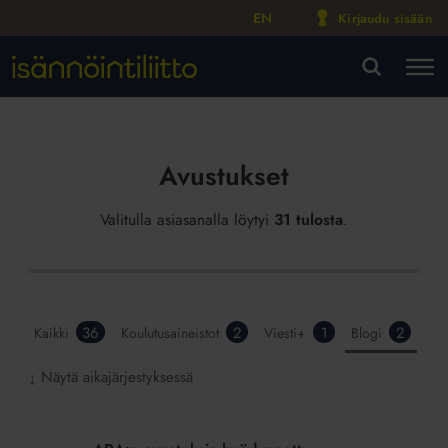
EN
Kirjaudu sisään
M
VA
Avustukset
Valitulla asiasanalla löytyi
31 tulosta
.
36
2
1
2
Kaikki
Koulutusaineistot
Viesti+
Blogi
Näytä aikajärjestyksessä
↓
ARA:n
avustuksia