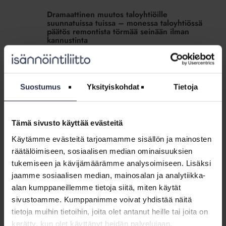
muutos
Dramaattinen muutos taloyhtiöille
taloyhtiöille
suunnatuissa tuissa – monessa taloyhtiössä
suunnatuissa
päätös remontista törmää seinään ilman
kannustinta
tuissa
MEDIALLE
1.9.2023
–
monessa
Samaan aikaan, kun yleinen taloustilanne koettelee
taloyhtiössä
taloyhtiöitä, korjausvelka on suuri ja EU- tasolla säädetään
uusia energiatehokkuusvaatimuksia rakennuksille,
päätös
Suostumus
Yksityiskohdat
Tietoja
taloyhtiöille tärkeitä avustuksia ollaan leikkaamassa rajusti.
remontista
törmää
seinään
Energia-
Tämä sivusto käyttää evästeitä
ilman
avustusta
Energia-avustusta tänä vuonna alkaneisiin
Käytämme evästeitä tarjoamamme sisällön ja mainosten
kannustinta
tänä
töihin haettava 30.6.2020 mennessä
räätälöimiseen, sosiaalisen median ominaisuuksien
vuonna
AJANKOHTAISTA
3.6.2020
tukemiseen ja kävijämäärämme analysoimiseen. Lisäksi
alkaneisiin
Taloyhtiö voi saada energia-avustusta jo aloitettuihin töihin
jaamme sosiaalisen median, mainosalan ja analytiikka-
töihin
vain, jos hakemus on toimitettu 30.6.2020 mennessä.
alan kumppaneillemme tietoja siitä, miten käytät
haettava
Sen jälkeen avustusta on haettava ennen töiden
sivustoamme. Kumppanimme voivat yhdistää näitä
30.6.2020
aloittamista.
mennessä
tietoja muihin tietoihin, joita olet antanut heille tai joita on
kerätty, kun olet käyttänyt heidän palvelujaan.