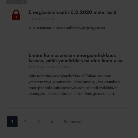
Energiaseminaarin
6.2.2020
Energiaseminaarin 6.2.2020 materiaalit
materiaalit
YLEINEN
7.2.2020
Alla seminaarin materiaalit esitysjärjestyksessä
Ennen
kuin
Ennen kuin asumisen energiatehokkuus
asumisen
kasvaa, pitää ymmärtää yksi oleellinen asia
energiatehokkuus
TUTKITTUA TIETOA
18.2.2021
kasvaa,
Mitä tarkoittaa energiatehokkuus? Tähän tarvitaan
pitää
ymmärrettävä ja kansantajuinen vastaus, jotta asumisen
ymmärtää
energiatehokkuutta edistävät asiat oikeasti nytkähtävät
yksi
eteenpäin, kertoo Isännöintiliiton Energiabarometri.
oleellinen
asia
Siirry
Siirry
Siirry
Siirry
1
2
3
4
Seuraavat
sivulle:
sivulle:
sivulle:
sivulle: