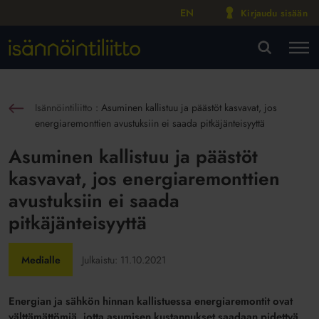
EN
Kirjaudu sisään
M
VA
Isännöintiliitto
:
Asuminen kallistuu ja päästöt kasvavat, jos
sin
energiaremonttien avustuksiin ei saada pitkäjänteisyyttä
Asuminen kallistuu ja päästöt
kasvavat, jos energiaremonttien
avustuksiin ei saada
pitkäjänteisyyttä
Medialle
Julkaistu:
11.10.2021
Energian ja sähkön hinnan kallistuessa energiaremontit ovat
välttämättömiä, jotta asumisen kustannukset saadaan pidettyä