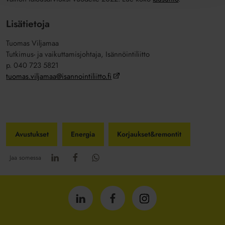
Lisätietoja
Tuomas Viljamaa
Tutkimus- ja vaikuttamisjohtaja, Isännöintiliitto
p. 040 723 5821
tuomas.viljamaa@isannointiliitto.fi
Avustukset
Energia
Korjaukset&remontit
Jaa somessa
Isännöintiliitto
Isännöintiliitto
Isännöintiliitto
LinkedInissä
Facebookissa
Instagrammissa