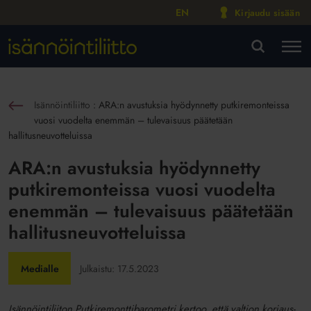
EN
Kirjaudu sisään
M
VA
Isännöintiliitto
:
ARA:n avustuksia hyödynnetty putkiremonteissa
sin
vuosi vuodelta enemmän – tulevaisuus päätetään
hallitusneuvotteluissa
ARA:n avustuksia hyödynnetty
putkiremonteissa vuosi vuodelta
enemmän – tulevaisuus päätetään
hallitusneuvotteluissa
Medialle
Julkaistu:
17.5.2023
Isännöintiliiton Putkiremonttibarometri kertoo, että valtion korjaus-