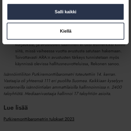
jälkiasennuksissa olla jopa 45 % hankkeen kustannuksista,
joten avustusten vaikutus investointipäätöksiin on
Salli kaikki
luonnollisesti hyvin merkittävä. Olemme ehdottaneet
esimerkiksi asuinrakennusten energia-avustusten vakiomista
125 miljoonaan euroon vuosittain koko hallituskauden ajaksi.
Kiellä
Tällöin taloyhtiöt voisivat pitkäjänteisemmin suunnitella
korjauksia, ja avustusten saaminen ei olisi esimerkiksi kiinni
siitä, missä vaiheessa vuotta avustusta satutaan hakemaan.
Toivottavasti ARA:n avustusten tärkeys tunnistetaan myös
käynnissä olevissa hallitusneuvotteluissa, Rekonen sanoo.
Isännöintiliiton Putkiremonttibarometri toteutettiin 14. kerran​.
Vastaajia oli yhteensä 111 eri puolilta Suomea​. Kaikkiaan kyselyyn
vastanneilla isännöintialan ammattilaisilla hallinnoinnissa n. 2400
taloyhtiötä. Mediaanivastaaja hallinnoi 17 taloyhtiön asioita.
Lue lisää
Putkiremonttibarometrin tulokset 2023