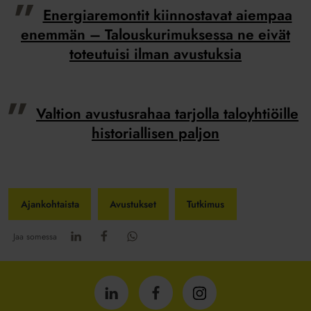
Energiaremontit kiinnostavat aiempaa
enemmän – Talouskurimuksessa ne eivät
toteutuisi ilman avustuksia
Valtion avustusrahaa tarjolla taloyhtiöille
historiallisen paljon
Ajankohtaista
Avustukset
Tutkimus
Jaa somessa
Isännöintiliitto
Isännöintiliitto
Isännöintiliitto