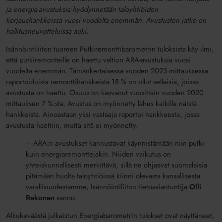
ja energia-avustuksia hyödynnetään taloyhtiöiden
korjaushankkeissa vuosi vuodelta enemmän. Avustusten jatko on
hallitusneuvotteluissa auki.
Isännöintiliiton tuoreen Putkiremonttibarometrin tuloksista käy ilmi,
että putkiremonteille on haettu valtion ARA-avustuksia vuosi
vuodelta enemmän. Tämänkertaisessa vuoden 2023 mittauksessa
raportoiduista remonttihankkeista 18 % on ollut sellaisia, joissa
avustusta on haettu. Osuus on kasvanut vuosittain vuoden 2020
mittauksen 7 %:sta. Avustus on myönnetty lähes kaikille näistä
hankkeista. Ainoastaan yksi vastaaja raportoi hankkeesta, jossa
avustusta haettiin, mutta sitä ei myönnetty.
– ARA:n avustukset kannustavat käynnistämään niin putki-
kuin energiaremonttejakin. Niiden vaikutus on
yhteiskunnallisesti merkittävä, sillä ne ohjaavat suomalaisia
pitämään huolta taloyhtiöissä kiinni olevasta kansallisesta
varallisuudestamme, Isännöintiliiton tietoasiantuntija
Olli
Rekonen
sanoo.
Alkukeväästä julkaistun Energiabarometrin tulokset ovat näyttäneet,