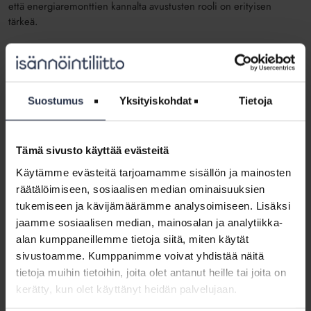
että energiaremonttien kannalta avustusten rooli on erityisen
tärkeä.
Avustusten tulevaisuus auki
Vuosina 2022–2023 avustusten tilanne on ollut historiallisen hyvä,
kun taloyhtiöiden korjaushankkeiden avustamiseen on suunnattu
Suostumus
Yksityiskohdat
Tietoja
lähes 100 miljoonaa euroa määräaikaista rahoitusta. Monena
aiempana vuonna avustusrahat ovat loppuneet kesken vuoden,
mikä on aiheuttanut epävarmuutta taloyhtiöille.
Tämä sivusto käyttää evästeitä
Nyt ARA:n korjaus- ja energiaremonttiavustusten tulevaisuus on
Käytämme evästeitä tarjoamamme sisällön ja mainosten
jälleen auki. Käynnissä olevien hallitusohjelmaneuvottelujen rooli
räätälöimiseen, sosiaalisen median ominaisuuksien
on tärkeä myös tässä asiassa.
tukemiseen ja kävijämäärämme analysoimiseen. Lisäksi
Rekosen mukaan avustuspolitiikan poukkoilevuus hidastaa
jaamme sosiaalisen median, mainosalan ja analytiikka-
taloyhtiöiden päätöksentekoa tärkeiden remonttien
alan kumppaneillemme tietoja siitä, miten käytät
käynnistämisessä.
sivustoamme. Kumppanimme voivat yhdistää näitä
tietoja muihin tietoihin, joita olet antanut heille tai joita on
– Avustuspolitiikka on vaihdellut viime vuosina merkittävästi.
kerätty, kun olet käyttänyt heidän palvelujaan.
Tämä luo epävarmuutta taloyhtiöiden päätöksentekoon.
Avustusten rooli voi suurimmillaan esimerkiksi hissien