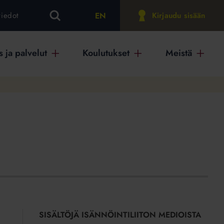
EN
tiedot
Kirjaudu sisään
 ja palvelut
Koulutukset
Meistä
SISÄLTÖJÄ ISÄNNÖINTILIITON MEDIOISTA