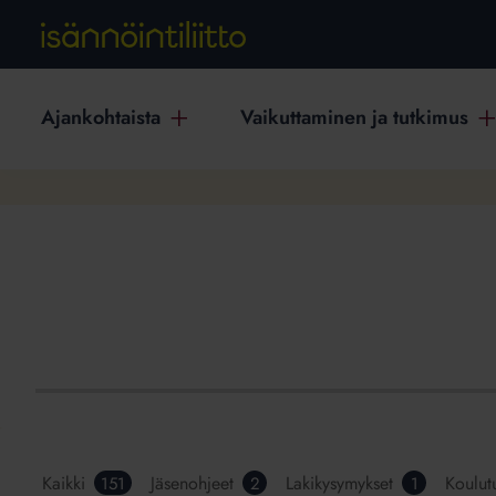
Ajankohtaista
Vaikuttaminen ja tutkimus
Kaikki
Jäsenohjeet
Lakikysymykset
Koulut
151
2
1