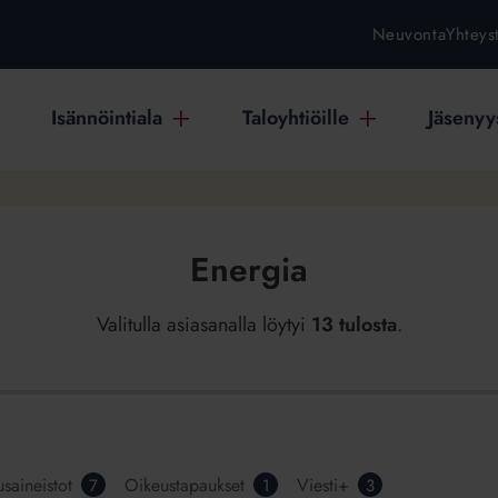
Neuvonta
Yhteys
Isännöintiala
Taloyhtiöille
Jäsenyys
Energia
Valitulla asiasanalla löytyi
13 tulosta
.
usaineistot
Oikeustapaukset
Viesti+
7
1
3