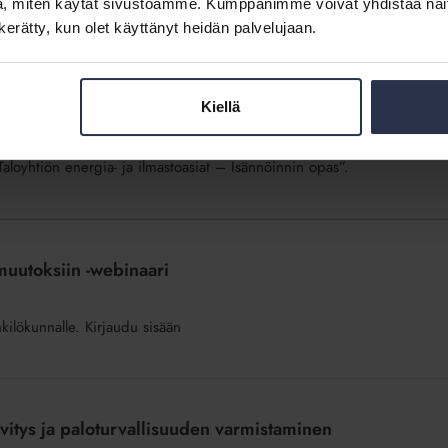
, miten käytät sivustoamme. Kumppanimme voivat yhdistää näitä t
n kerätty, kun olet käyttänyt heidän palvelujaan.
Kiellä
gia- ja ilmastoasioihin.
aloyhtiön energia- ja ilmastoasiat – Isännöinnin opas”.
muutoksiin -webinaari
nkilökunnalle. Kirjaudu sisään
vitys ja paloturvallisuuden varmistaminen