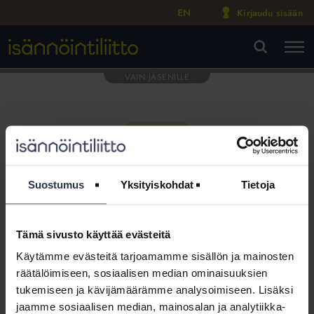
EN
Kirjaudu sisään
M
VA
Suostumus
Yksityiskohdat
Tietoja
Tämä sivusto käyttää evästeitä
Tämä osio on rajattu
Käytämme evästeitä tarjoamamme sisällön ja mainosten
Isännöintiliiton jäsenyritysten
räätälöimiseen, sosiaalisen median ominaisuuksien
henkilökunnalle
tukemiseen ja kävijämäärämme analysoimiseen. Lisäksi
jaamme sosiaalisen median, mainosalan ja analytiikka-