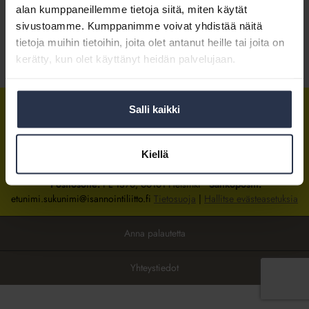
alan kumppaneillemme tietoja siitä, miten käytät
sivustoamme. Kumppanimme voivat yhdistää näitä
Kirjaudu sisään
tietoja muihin tietoihin, joita olet antanut heille tai joita on
kerätty, kun olet käyttänyt heidän palvelujaan.
Tietoa jäsenyydestä
Salli kaikki
Isännöintiliitto
Isännöintiliitto
Isännöintiliitto
LinkedInissä
Facebookissa
Instagrammissa
Kiellä
Isännöintiliiton toimisto
sijaitsee Hakaniemessä Helsingissä.
Postiosoite:
PL 1370, 00101 Helsinki
Sähköpostit:
etunimi.sukunimi@isannointiliitto.fi
Tietosuoja
|
Hallitse evästeasetuksia
Anna palautetta
Yhteystiedot