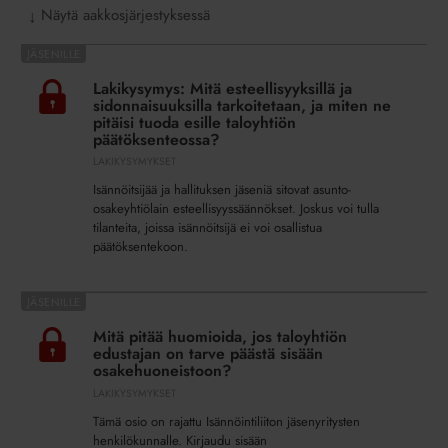
Näytä aakkosjärjestyksessä
↓
Lakikysymys:
Mitä
Lakikysymys: Mitä esteellisyyksillä ja
esteellisyyksillä
sidonnaisuuksilla tarkoitetaan, ja miten ne
ja
pitäisi tuoda esille taloyhtiön
päätöksenteossa?
sidonnaisuuksilla
LAKIKYSYMYKSET
tarkoitetaan,
ja
Isännöitsijää ja hallituksen jäseniä sitovat asunto-
miten
osakeyhtiölain esteellisyyssäännökset. Joskus voi tulla
tilanteita, joissa isännöitsijä ei voi osallistua
ne
päätöksentekoon.
pitäisi
tuoda
esille
Mitä
taloyhtiön
pitää
Mitä pitää huomioida, jos taloyhtiön
päätöksenteossa?
huomioida,
edustajan on tarve päästä sisään
jos
osakehuoneistoon?
taloyhtiön
LAKIKYSYMYKSET
edustajan
Tämä osio on rajattu Isännöintiliiton jäsenyritysten
on
henkilökunnalle. Kirjaudu sisään