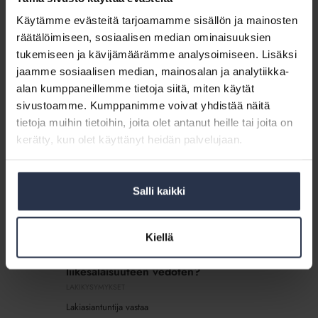
hallituksen
äänestää omasta erottamisestaan ja
Käytämme evästeitä tarjoamamme sisällön ja mainosten
jäsenet
ehdottaa itseään uuteen hallitukseen?
räätälöimiseen, sosiaalisen median ominaisuuksien
äänestää
LAKIKYSYMYKSET
omasta
tukemiseen ja kävijämäärämme analysoimiseen. Lisäksi
Lakiasiantuntija vastaa
erottamisestaan
jaamme sosiaalisen median, mainosalan ja analytiikka-
ja
alan kumppaneillemme tietoja siitä, miten käytät
Lakikysymys:
ehdottaa
sivustoamme. Kumppanimme voivat yhdistää näitä
Onko
itseään
Lakikysymys: Onko isännöitsijällä
tietoja muihin tietoihin, joita olet antanut heille tai joita on
isännöitsijällä
uuteen
velvollisuus antaa osakkaalle hallituksen
kerätty, kun olet käyttänyt heidän palvelujaan.
velvollisuus
pj:n puhelinnumero?
hallitukseen?
antaa
LAKIKYSYMYKSET
osakkaalle
Lakiasiantuntija vastaa
Salli kaikki
hallituksen
pj:n
Lakikysymys:
puhelinnumero?
Kiellä
Voiko
Lakikysymys: Voiko putkiremontin
putkiremontin
tarjoukset salata hallituksen jäseniltä
tarjoukset
liikesalaisuuteen vedoten?
salata
LAKIKYSYMYKSET
hallituksen
Lakiasiantuntija vastaa
jäseniltä