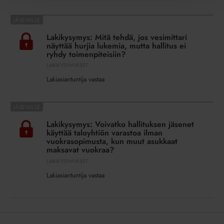
liikesalaisuuteen
Lakikysymys:
vedoten?
Mitä
Lakikysymys: Mitä tehdä, jos vesimittari
tehdä,
näyttää hurjia lukemia, mutta hallitus ei
jos
ryhdy toimenpiteisiin?
vesimittari
LAKIKYSYMYKSET
näyttää
Lakiasiantuntija vastaa
hurjia
lukemia,
Lakikysymys:
mutta
Voivatko
hallitus
Lakikysymys: Voivatko hallituksen jäsenet
hallituksen
ei
käyttää taloyhtiön varastoa ilman
jäsenet
vuokrasopimusta, kun muut asukkaat
ryhdy
maksavat vuokraa?
käyttää
toimenpiteisiin?
LAKIKYSYMYKSET
taloyhtiön
varastoa
Lakiasiantuntija vastaa
ilman
vuokrasopimusta,
kun
muut