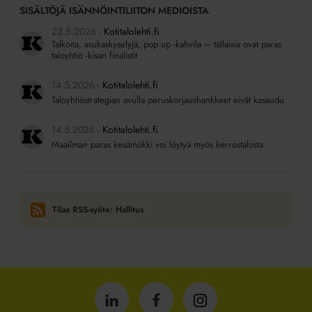
asukkaat
SISÄLTÖJÄ ISÄNNÖINTILIITON MEDIOISTA
maksavat
22.5.2026
Kotitalolehti.fi
vuokraa?
Talkoita, asukaskyselyjä, pop up -kahvila – tällaisia ovat paras
taloyhtiö -kisan finalistit
14.5.2026
Kotitalolehti.fi
Taloyhtiöstrategian avulla peruskorjaushankkeet eivät kasaudu
14.5.2026
Kotitalolehti.fi
Maailman paras kesämökki voi löytyä myös kerrostalosta
Tilaa RSS-syöte: Hallitus
Isännöintiliitto
Isännöintiliitto
Isännöintiliitto