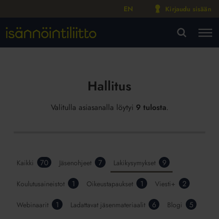
EN
Kirjaudu sisään
M
VA
Hallitus
Valitulla asiasanalla löytyi
9 tulosta
.
70
7
9
Kaikki
Jäsenohjeet
Lakikysymykset
1
1
2
Koulutusaineistot
Oikeustapaukset
Viesti+
1
6
5
Webinaarit
Ladattavat jäsenmateriaalit
Blogi