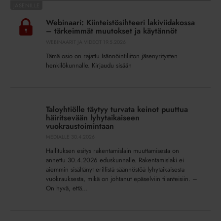
21.5.2026
Webinaari:
Kiinteistösihteeri
Webinaari: Kiinteistösihteeri lakiviidakossa
lakiviidakossa
– tärkeimmät muutokset ja käytännöt
–
WEBINAARIT JA VIDEOT
19.5.2026
tärkeimmät
Tämä osio on rajattu Isännöintiliiton jäsenyritysten
muutokset
henkilökunnalle. Kirjaudu sisään
ja
käytännöt
Taloyhtiölle
täytyy
Taloyhtiölle täytyy turvata keinot puuttua
turvata
häiritsevään lyhytaikaiseen
keinot
vuokraustoimintaan
puuttua
MEDIALLE
30.4.2026
häiritsevään
Hallituksen esitys rakentamislain muuttamisesta on
lyhytaikaiseen
annettu 30.4.2026 eduskunnalle. Rakentamislaki ei
vuokraustoimintaan
aiemmin sisältänyt erillistä säännöstöä lyhytaikaisesta
vuokrauksesta, mikä on johtanut epäselviin tilanteisiin. –
On hyvä, että...