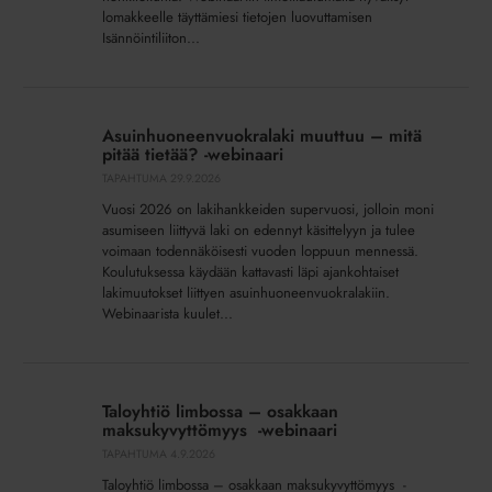
lomakkeelle täyttämiesi tietojen luovuttamisen
Isännöintiliiton...
Asuinhuoneenvuokralaki
muuttuu
Asuinhuoneenvuokralaki muuttuu – mitä
–
pitää tietää? -webinaari
mitä
TAPAHTUMA
29.9.2026
pitää
Vuosi 2026 on lakihankkeiden supervuosi, jolloin moni
tietää?
asumiseen liittyvä laki on edennyt käsittelyyn ja tulee
-
voimaan todennäköisesti vuoden loppuun mennessä.
webinaari
Koulutuksessa käydään kattavasti läpi ajankohtaiset
lakimuutokset liittyen asuinhuoneenvuokralakiin.
Webinaarista kuulet...
Taloyhtiö
limbossa
Taloyhtiö limbossa – osakkaan
–
maksukyvyttömyys -webinaari
osakkaan
TAPAHTUMA
4.9.2026
maksukyvyttömyys -
Taloyhtiö limbossa – osakkaan maksukyvyttömyys -