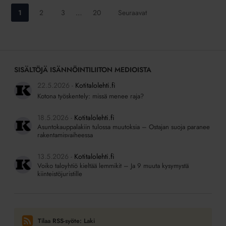
Siirry
Siirry
Siirry
Siirry
1
2
3
…
20
Seuraavat
sivulle:
sivulle:
sivulle:
sivulle:
SISÄLTÖJÄ ISÄNNÖINTILIITON MEDIOISTA
22.5.2026
Kotitalolehti.fi
Kotona työskentely: missä menee raja?
18.5.2026
Kotitalolehti.fi
Asuntokauppalakiin tulossa muutoksia – Ostajan suoja paranee
rakentamisvaiheessa
13.5.2026
Kotitalolehti.fi
Voiko taloyhtiö kieltää lemmikit – Ja 9 muuta kysymystä
kiinteistöjuristille
Tilaa RSS-syöte: Laki