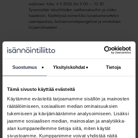
webinaari
webinaari Aika: 4.9.2026 klo 9.00 – 10.30
Syvennytään taloyhtiöiden vastikemaksuihin ja niiden
haasteisiin. Käsittelyssä esimerkiksi lunastusmenettelyn
case-tapauksia, bulvaaniomistajaongelmat ja omistuksen
kirjaamishaasteet. ...
Syksyn
startti
Syksyn startti – ajankohtainen lakikimara -
–
webinaari
ajankohtainen lakikimara -
Suostumus
Yksityiskohdat
Tietoja
TAPAHTUMA
12.8.2026
webinaari
Tästä lähtee syksy käyntiin! Käydään läpi ajankohtaiset
lakiasiat sekä neuvonnassa paljon kysyttäjä aiheita.
Luvassa siis tiukka ja hyvä paketti, jossa tietoa muun
Tämä sivusto käyttää evästeitä
muassa asunto-osakeyhtiölainmuutoksista, HTJ:n tilanne,
Käytämme evästeitä tarjoamamme sisällön ja mainosten
asumishäiriöt sekä taloyhtiön kurinpitotoimet.
Webinaarin...
räätälöimiseen, sosiaalisen median ominaisuuksien
tukemiseen ja kävijämäärämme analysoimiseen. Lisäksi
jaamme sosiaalisen median, mainosalan ja analytiikka-
Verkkokurssi:
alan kumppaneillemme tietoja siitä, miten käytät
Asunto-
Verkkokurssi: Asunto-osakeyhtiölaki
osakeyhtiölaki
sivustoamme. Kumppanimme voivat yhdistää näitä