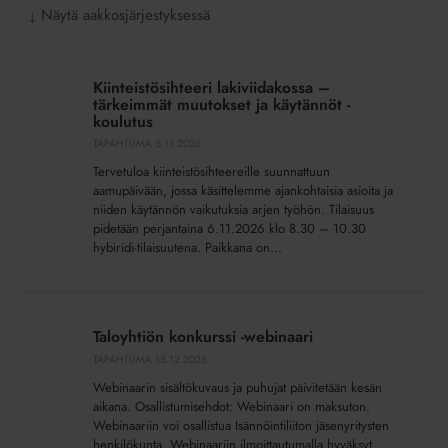
Näytä aakkosjärjestyksessä
↓
Kiinteistösihteeri
lakiviidakossa
Kiinteistösihteeri lakiviidakossa –
–
tärkeimmät muutokset ja käytännöt -
tärkeimmät
koulutus
muutokset
TAPAHTUMA
6.11.2026
ja
Tervetuloa kiinteistösihteereille suunnattuun
käytännöt
aamupäivään, jossa käsittelemme ajankohtaisia asioita ja
-
niiden käytännön vaikutuksia arjen työhön. Tilaisuus
pidetään perjantaina 6.11.2026 klo 8.30 – 10.30
koulutus
hybiridi-tilaisuutena. Paikkana on...
Taloyhtiön
konkurssi -
Taloyhtiön konkurssi -webinaari
webinaari
TAPAHTUMA
15.12.2026
Webinaarin sisältökuvaus ja puhujat päivitetään kesän
aikana. Osallistumisehdot: Webinaari on maksuton.
Webinaariin voi osallistua Isännöintiliiton jäsenyritysten
henkilökunta. Webinaariin ilmoittautumalla hyväksyt