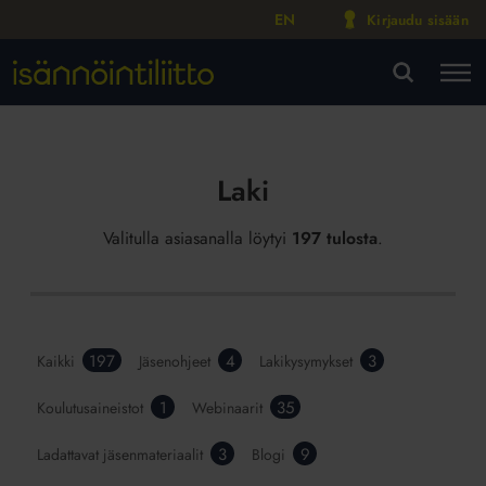
EN
Kirjaudu sisään
M
VA
Laki
Valitulla asiasanalla löytyi
197 tulosta
.
197
4
3
Kaikki
Jäsenohjeet
Lakikysymykset
1
35
Koulutusaineistot
Webinaarit
3
9
Ladattavat jäsenmateriaalit
Blogi