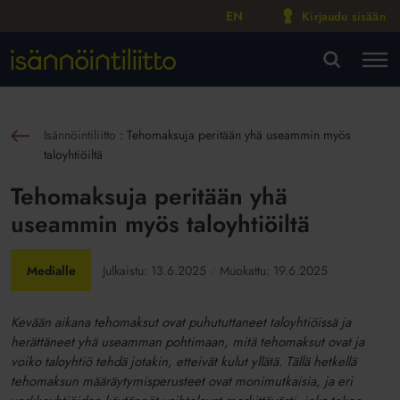
EN
Kirjaudu sisään
M
VA
Isännöintiliitto
:
Tehomaksuja peritään yhä useammin myös
sin
taloyhtiöiltä
Tehomaksuja peritään yhä
useammin myös taloyhtiöiltä
Medialle
Julkaistu:
13.6.2025
Muokattu:
19.6.2025
Kevään aikana tehomaksut ovat puhututtaneet taloyhtiöissä ja
herättäneet yhä useamman pohtimaan, mitä tehomaksut ovat ja
voiko taloyhtiö tehdä jotakin, etteivät kulut yllätä. Tällä hetkellä
tehomaksun määräytymisperusteet ovat monimutkaisia, ja eri