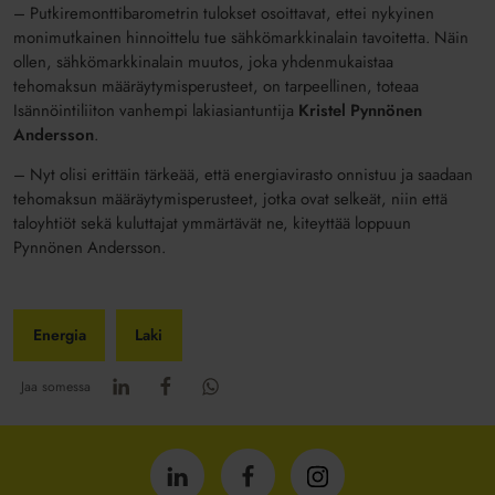
– Putkiremonttibarometrin tulokset osoittavat, ettei nykyinen
monimutkainen hinnoittelu tue sähkömarkkinalain tavoitetta. Näin
ollen, sähkömarkkinalain muutos, joka yhdenmukaistaa
tehomaksun määräytymisperusteet, on tarpeellinen, toteaa
Isännöintiliiton vanhempi lakiasiantuntija
Kristel Pynnönen
Andersson
.
– Nyt olisi erittäin tärkeää, että energiavirasto onnistuu ja saadaan
tehomaksun määräytymisperusteet, jotka ovat selkeät, niin että
taloyhtiöt sekä kuluttajat ymmärtävät ne, kiteyttää loppuun
Pynnönen Andersson.
Energia
Laki
Jaa somessa
Isännöintiliitto
Isännöintiliitto
Isännöintiliitto