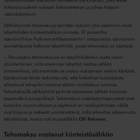
verkkoyhtiöiden käytännöt vaihtelevat merkittävästi, joka tekee
kokonaisuudesta vaikeasti hahmotettavan ja johtaa helposti
väärinkäsityksiin.
Sähkönsiirron tehomaksuja peritään nykyisin yhä useammin myös
taloyhtiöiden kiinteistösähkön siirrosta. 37 prosenttia
Isännöintiliiton Putkiremonttibarometriin* vastanneista isännöinnin
ammattilaisista hallinnoi taloyhtiöitä, joissa tehomaksu on käytössä.
– Perusajatus tehomaksussa on taloyhtiöidenkin osalta varsin
yksinkertainen: mitä enemmän taloyhtiö rasittaa sähkön
siirtoverkkoa, sitä enemmän se joutuu maksamaan verkon käytöstä.
Käytännössä tämän tarkoittaa sitä, että hetkelliset kulutuksesta
aiheutuvat tehopiikit nostavat sähkön siirtolaskun summaa.
Tehomaksuilla sähköyhtiöt pyrkivät ohjaamaan sähkön kulutusta
tasaamalla kulutuspiikkejä. Tehomaksun määräytymisperusteet ovat
kuitenkin monimutkaiset ja käytännöt eri verkkoyhtiöiden välillä
ovat kirjavia ja vaikeasti ymmärrettäviä, mikä aiheuttaa sekaannusta
taloyhtiöissä, kertoo tutkimuspäällikkö
Olli Rekonen
.
Tehomaksu nostanut kiinteistösähkön