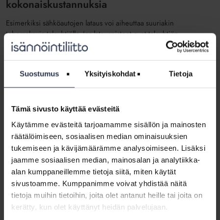
kokonaiskustannuksia
Esimerkiksi sähköautojen lataus voi aiheuttaa suuriakin
tehomaksuja taloyhtiölle. Jos latauspisteet ovat taloyhtiön
hallinnassa, lataustehoa voidaan säädellä älykkäällä
latausjärjestelmällä. Tällaisella järjestelmällä pystytään säätämään
lataustehoa automaattisesti ja reaaliaikaisesti. Tehomaksun
Suostumus
Yksityiskohdat
Tietoja
minimoinnin näkökulmasta olisi usein järkevintä, että lataus
tapahtuu yöaikaan, jolloin sähkö on muutenkin edullisempaa.
Esimerkiksi Helsingin Energialla tehomaksua laskutetaan vain
arkipäiviltä klo 7–21, joten tämän ajan ulkopuolella tapahtuva
Tämä sivusto käyttää evästeitä
sähkönkulutus ei kerrytä tehomaksua.
Käytämme evästeitä tarjoamamme sisällön ja mainosten
räätälöimiseen, sosiaalisen median ominaisuuksien
Putkiremonttibarometrin tulokset osoittavat tehomaksujen
keskimäärin nostaneen kiinteistösähkön kokonaiskustannuksia
tukemiseen ja kävijämäärämme analysoimiseen. Lisäksi
niissä taloyhtiöissä, joissa maksua peritään.
jaamme sosiaalisen median, mainosalan ja analytiikka-
alan kumppaneillemme tietoja siitä, miten käytät
– Teoriassa tehomaksullinen sopimus voi olla taloyhtiölle myös
sivustoamme. Kumppanimme voivat yhdistää näitä
edullisempi kuin sellainen, jossa tehomaksua ei ole. Tämä kuitenkin
tietoja muihin tietoihin, joita olet antanut heille tai joita on
vaatii sitä, että taloyhtiö onnistuu tasaamaan sähkönkulutustaan
kerätty, kun olet käyttänyt heidän palvelujaan.
siten, ettei se aiheuta suuria tehopiikkejä. Tällainen näyttäisi