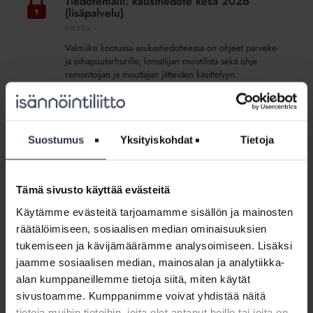
Tiedotemalli: kausitiedote kesä 2026
kesä
(lisäpalvelu)
2026
VIESTI+
(lisäpalvelu)
Valmiiksi kootussa asukastiedotteessa on ohjeet parveke-
ja pihapuutarhurille, lomailijan muistilista sekä ohje
remontoijan ja muuttajan jätteiden käsittelyyn.
Sisältö:
Tiedotemalli_Kausitiedote-kesa-2026-grakby.docx
Suostumus
Yksityiskohdat
Tietoja
Tiedotemalli:
kausitiedote
Tiedotemalli: kausitiedote maalis-huhtikuu
maalis-
2026 (lisäpalvelu)
Tämä sivusto käyttää evästeitä
huhtikuu
YLEINEN
Käytämme evästeitä tarjoamamme sisällön ja mainosten
2026
Valmiiksi kootussa osakastiedotteessa muistutetaan
räätälöimiseen, sosiaalisen median ominaisuuksien
(lisäpalvelu)
yhtiökokouksesta, yhteystietojen päivittämisestä
tukemiseen ja kävijämäärämme analysoimiseen. Lisäksi
Maanmittauslaitokselle ja muutostyöilmoituksista.
jaamme sosiaalisen median, mainosalan ja analytiikka-
Tiedotemalli kuuluu Viestiplus-palveluun (Viesti+).
alan kumppaneillemme tietoja siitä, miten käytät
Sisältö:
sivustoamme. Kumppanimme voivat yhdistää näitä
Tiedotemalli: Kausitiedote maalis-huhtikuu 2026
tietoja muihin tietoihin, joita olet antanut heille tai joita on