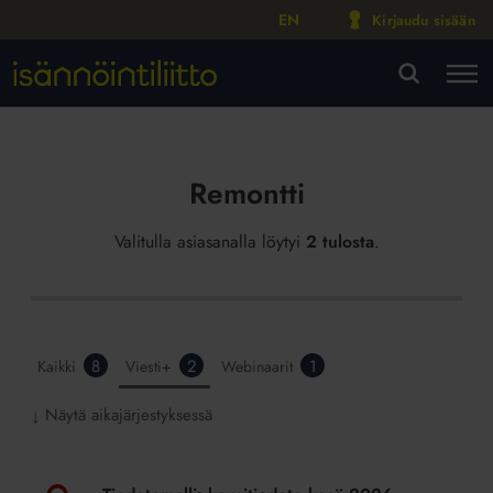
EN
Kirjaudu sisään
M
VA
Remontti
Valitulla asiasanalla löytyi
2 tulosta
.
8
2
1
Kaikki
Viesti+
Webinaarit
Näytä aikajärjestyksessä
↓
Tiedotemalli:
kausitiedote