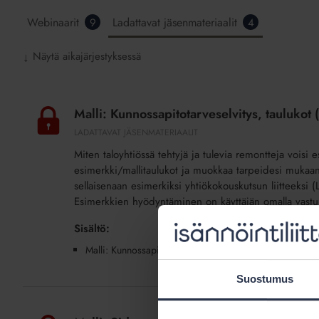
Webinaarit
Ladattavat jäsenmateriaalit
9
4
Näytä aikajärjestyksessä
↓
Malli:
Kunnossapitotarveselvitys,
Malli: Kunnossapitotarveselvitys, taulukot (
taulukot
LADATTAVAT JÄSENMATERIAALIT
(lisäpalvelu)
Miten taloyhtiössä tehtyjä ja tulevia remontteja voisi
esimerkki/mallitaulukot ja muokkaa tarpeidesi mukaan.
sellaisenaan esimerkiksi yhtiökokouskutsun liitteeksi 
Esimerkkien hyödyntäminen on käyttäjän omalla vastuu
Sisältö:
Malli: Kunnossapitotarveselvitys, taulukot
Suostumus
Malli:
Sidonnaisuudet