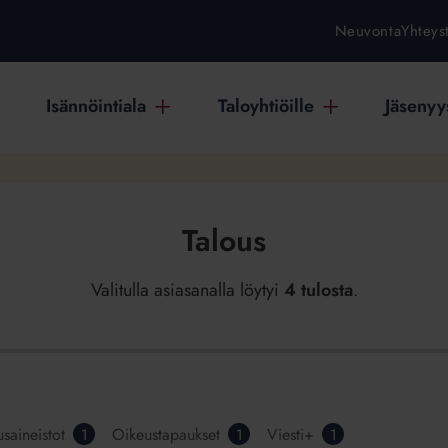
Neuvonta
Yhteys
Isännöintiala
Taloyhtiöille
Jäsenyys
Talous
Valitulla asiasanalla löytyi
4 tulosta
.
usaineistot
Oikeustapaukset
Viesti+
1
1
1