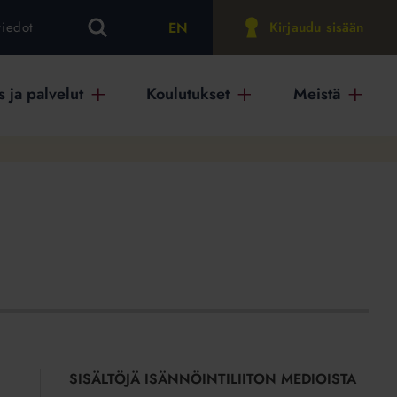
EN
tiedot
Kirjaudu sisään
 ja palvelut
Koulutukset
Meistä
SISÄLTÖJÄ ISÄNNÖINTILIITON MEDIOISTA