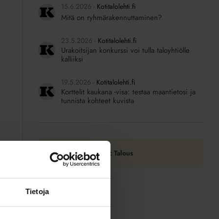
15.6.2026
Kotitalolehti.fi
Mitä on ryhmärakennuttaminen?
23.5.2026
Kotitalolehti.fi
Urakoitsijan konkurssi voi tulla taloyhtiölle
kalliiksi
19.5.2026
Kotitalolehti.fi
Korttelit kaukana -visa: testaa maantietosi ja
tunnista kohteet kuvista
Tilaa RSS-syöte: Talous
Tietoja