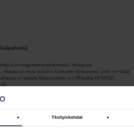
lisäpalvelu)
 esittää kunnossapitotarveselvityksessä? Hyödynnä
 Mukana on myös taulukko kiinteistön elinkaaresta, jonka voi liittää
(Lähteenä on käytetty Rakennustieto ry:n RT-korttia 18-10922).
lla.
Yksityiskohdat