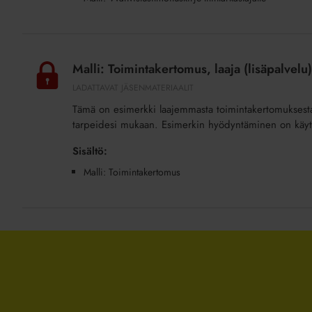
Malli:
Toimintakertomus,
Malli: Toimintakertomus, laaja (lisäpalvelu)
laaja
LADATTAVAT JÄSENMATERIAALIT
(lisäpalvelu)
Tämä on esimerkki laajemmasta toimintakertomuksesta.
tarpeidesi mukaan. Esimerkin hyödyntäminen on käyttä
Sisältö:
Malli: Toimintakertomus