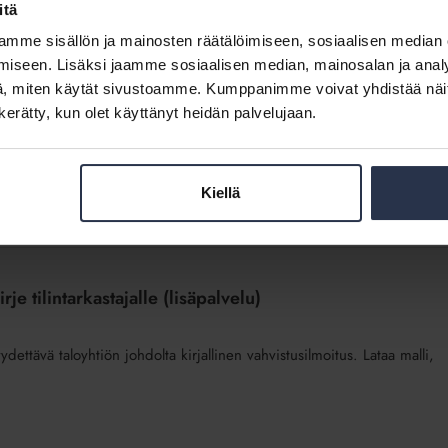
 (lisäpalvelu)
itä
mme sisällön ja mainosten räätälöimiseen, sosiaalisen median
a, yhteenveto sidonnaisuuksista, yhteenveto toteutuneista
iseen. Lisäksi jaamme sosiaalisen median, mainosalan ja analy
, miten käytät sivustoamme. Kumppanimme voivat yhdistää näitä t
n kerätty, kun olet käyttänyt heidän palvelujaan.
Kiellä
sta
je tilintarkastajalle (lisäpalvelu)
dettävä taloyhtiön johdolta kirjallinen vahvistusilmoitus. Lataa malli,