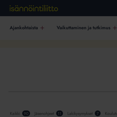
Ajankohtaista
Vaikuttaminen ja tutkimus
Kaikki
Jäsenohjeet
Lakikysymykset
Koulut
90
11
7