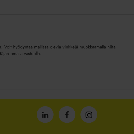
 Voit hyödyntää mallissa olevia vinkkejä muokkaamalla niitä
jän omalla vastuulla.
Isännöintiliitto
Isännöintiliitto
Isännöintiliitto
LinkedInissä
Facebookissa
Instagrammissa