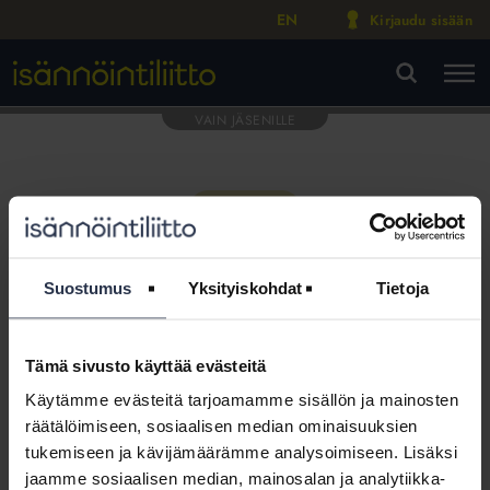
EN
Kirjaudu sisään
M
VA
Suostumus
Yksityiskohdat
Tietoja
Tämä sivusto käyttää evästeitä
Tämä osio on rajattu
Käytämme evästeitä tarjoamamme sisällön ja mainosten
Isännöintiliiton jäsenyritysten
räätälöimiseen, sosiaalisen median ominaisuuksien
henkilökunnalle
tukemiseen ja kävijämäärämme analysoimiseen. Lisäksi
jaamme sosiaalisen median, mainosalan ja analytiikka-