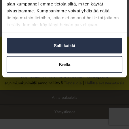
alan kumppaneillemme tietoja siitä, miten käytät
sivustoamme. Kumppanimme voivat yhdistää näitä
Kirjaudu sisään
tietoja muihin tietoihin, joita olet antanut heille tai joita on
kerätty, kun olet käyttänyt heidän palvelujaan.
Tietoa jäsenyydestä
Salli kaikki
Isännöintiliitto
Isännöintiliitto
Isännöintiliitto
LinkedInissä
Facebookissa
Instagrammissa
Kiellä
Isännöintiliiton toimisto
sijaitsee Hakaniemessä Helsingissä.
Postiosoite:
PL 1370, 00101 Helsinki
Sähköpostit:
etunimi.sukunimi@isannointiliitto.fi
Tietosuoja
|
Hallitse evästeasetuksia
Anna palautetta
Yhteystiedot