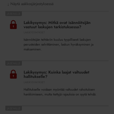
Näytä aakkosjärjestyksessä
↓
Lakikysymys:
Mitkä
Lakikysymys: Mitkä ovat isännöitsijän
ovat
vastuut laskujen tarkistuksessa?
isännöitsijän
LAKIKYSYMYKSET
vastuut
Isännöitsijän tehtäviin kuuluu tyypillisesti laskujen
laskujen
perusteiden selvittäminen, laskun hyväksyminen ja
tarkistuksessa?
maksaminen.
Lakikysymys:
Kuinka
Lakikysymys: Kuinka laajat valtuudet
laajat
hallitukselle?
valtuudet
LAKIKYSYMYKSET
hallitukselle?
Hallitukselle voidaan myöntää valtuudet rahoituksen
hankkimiseen, mutta tiettyjä rajauksia on syytä tehdä.
Lakikysymys: