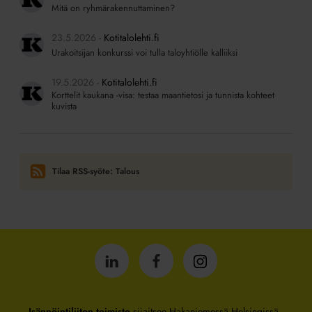
Mitä on ryhmärakennuttaminen?
23.5.2026
Kotitalolehti.fi
Urakoitsijan konkurssi voi tulla taloyhtiölle kalliiksi
19.5.2026
Kotitalolehti.fi
Korttelit kaukana -visa: testaa maantietosi ja tunnista kohteet
kuvista
Tilaa RSS-syöte: Talous
Isännöintiliitto
Isännöintiliitto
Isännöintiliitto
LinkedInissä
Facebookissa
Instagrammissa
Isännöintiliiton toimisto
sijaitsee Hakaniemessä Helsingissä.