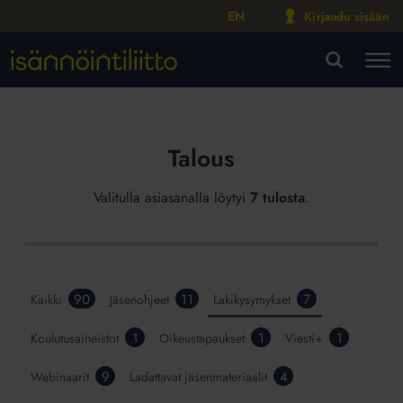
EN
Kirjaudu sisään
M
VA
Talous
Valitulla asiasanalla löytyi
7 tulosta
.
90
11
7
Kaikki
Jäsenohjeet
Lakikysymykset
1
1
1
Koulutusaineistot
Oikeustapaukset
Viesti+
9
4
Webinaarit
Ladattavat jäsenmateriaalit