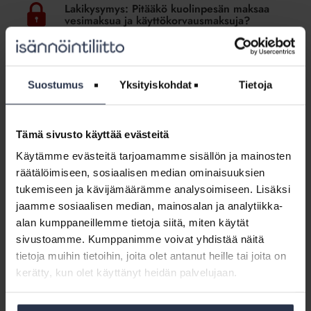
Pitääkö
Lakikysymys: Pitääkö kuolinpesän maksaa
kuolinpesän
vesimaksua ja käyttökorvausmaksuja?
maksaa
LAKIKYSYMYKSET
vesimaksua
Lakiasiantuntija vastaa
ja
käyttökorvausmaksuja?
Suostumus
Yksityiskohdat
Tietoja
Lakikysymys:
Miten
Lakikysymys: Miten tilikauden
tilikauden
muuttamisesta päätetään asunto-
Tämä sivusto käyttää evästeitä
muuttamisesta
osakeyhtiössä?
päätetään
Käytämme evästeitä tarjoamamme sisällön ja mainosten
LAKIKYSYMYKSET
asunto-
räätälöimiseen, sosiaalisen median ominaisuuksien
Lakiasiantuntija vastaa
osakeyhtiössä?
tukemiseen ja kävijämäärämme analysoimiseen. Lisäksi
jaamme sosiaalisen median, mainosalan ja analytiikka-
Lakikysymys:
alan kumppaneillemme tietoja siitä, miten käytät
Voiko
Lakikysymys: Voiko taloyhtiöltä vaatia
sivustoamme. Kumppanimme voivat yhdistää näitä
taloyhtiöltä
sähköistä laskutusta?
tietoja muihin tietoihin, joita olet antanut heille tai joita on
vaatia
LAKIKYSYMYKSET
kerätty, kun olet käyttänyt heidän palvelujaan.
sähköistä
Lakiasiantuntija vastaa
laskutusta?