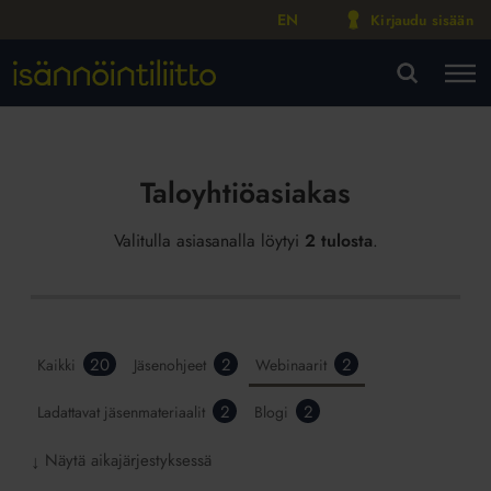
EN
Kirjaudu sisään
M
VA
Taloyhtiöasiakas
Valitulla asiasanalla löytyi
2 tulosta
.
20
2
2
Kaikki
Jäsenohjeet
Webinaarit
2
2
Ladattavat jäsenmateriaalit
Blogi
Näytä aikajärjestyksessä
↓