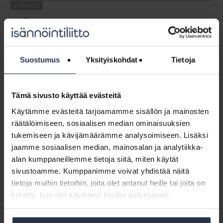
Webinaari:
Mitä
Webinaari: Mitä pitää muistaa, kun
pitää
isännöintiyritykseen tulee uusi
muistaa,
taloyhtiöasiakas?
kun
WEBINAARIT JA VIDEOT
4.5.2023
Suostumus
Yksityiskohdat
Tietoja
isännöintiyritykseen
Tämä osio on rajattu Isännöintiliiton jäsenyritysten
tulee
henkilökunnalle. Kirjaudu sisään
uusi
taloyhtiöasiakas?
Tämä sivusto käyttää evästeitä
Webinaari:
Käytämme evästeitä tarjoamamme sisällön ja mainosten
Muistisairas
Webinaari: Muistisairas asukas isännöinnin
räätälöimiseen, sosiaalisen median ominaisuuksien
asukas
asiakkaana – miten kohdata, auttaa ja
isännöinnin
ohjata? 10.2.2026
tukemiseen ja kävijämäärämme analysoimiseen. Lisäksi
asiakkaana
jaamme sosiaalisen median, mainosalan ja analytiikka-
WEBINAARIT JA VIDEOT
17.2.2026
–
alan kumppaneillemme tietoja siitä, miten käytät
Tämä osio on rajattu Isännöintiliiton jäsenyritysten
miten
henkilökunnalle. Kirjaudu sisään
sivustoamme. Kumppanimme voivat yhdistää näitä
kohdata,
tietoja muihin tietoihin, joita olet antanut heille tai joita on
auttaa
kerätty, kun olet käyttänyt heidän palvelujaan.
ja
ohjata?
10.2.2026