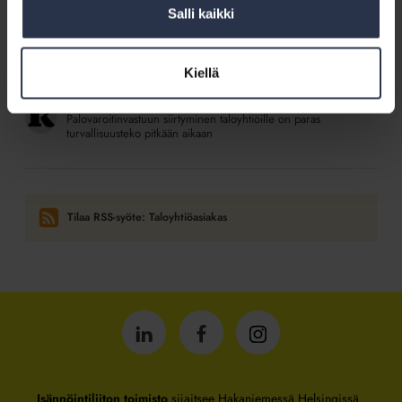
SISÄLTÖJÄ ISÄNNÖINTILIITON MEDIOISTA
Salli kaikki
23.5.2026
Kotitalolehti.fi
Yhtiökokous on helppo järjestää etänä, jos taloyhtiöllä on
käytössä sopivat työkalut
Kiellä
7.5.2026
Kotitalolehti.fi
Palovaroitinvastuun siirtyminen taloyhtiöille on paras
turvallisuusteko pitkään aikaan
Tilaa RSS-syöte: Taloyhtiöasiakas
Isännöintiliitto
Isännöintiliitto
Isännöintiliitto
LinkedInissä
Facebookissa
Instagrammissa
Isännöintiliiton toimisto
sijaitsee Hakaniemessä Helsingissä.