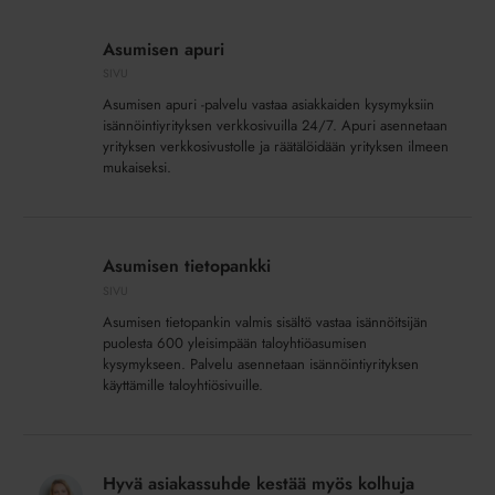
Asumisen
apuri
Asumisen apuri
SIVU
Asumisen apuri -palvelu vastaa asiakkaiden kysymyksiin
isännöintiyrityksen verkkosivuilla 24/7. Apuri asennetaan
yrityksen verkkosivustolle ja räätälöidään yrityksen ilmeen
mukaiseksi.
Asumisen
tietopankki
Asumisen tietopankki
SIVU
Asumisen tietopankin valmis sisältö vastaa isännöitsijän
puolesta 600 yleisimpään taloyhtiöasumisen
kysymykseen. Palvelu asennetaan isännöintiyrityksen
käyttämille taloyhtiösivuille.
Hyvä
asiakassuhde
Hyvä asiakassuhde kestää myös kolhuja
kestää