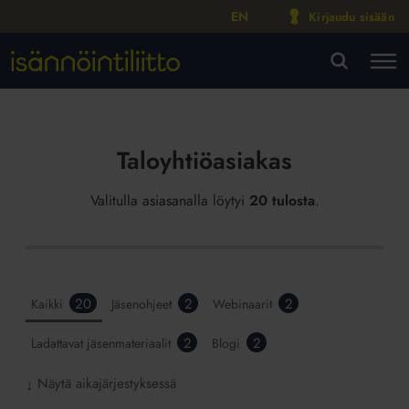
EN
Kirjaudu sisään
M
VA
Taloyhtiöasiakas
Valitulla asiasanalla löytyi
20 tulosta
.
20
2
2
Kaikki
Jäsenohjeet
Webinaarit
2
2
Ladattavat jäsenmateriaalit
Blogi
Näytä aikajärjestyksessä
↓