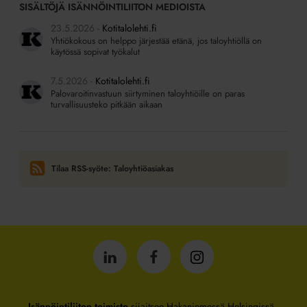
SISÄLTÖJÄ ISÄNNÖINTILIITON MEDIOISTA
23.5.2026
Kotitalolehti.fi
Yhtiökokous on helppo järjestää etänä, jos taloyhtiöllä on
käytössä sopivat työkalut
7.5.2026
Kotitalolehti.fi
Palovaroitinvastuun siirtyminen taloyhtiöille on paras
turvallisuusteko pitkään aikaan
Tilaa RSS-syöte: Taloyhtiöasiakas
Isännöintiliitto
Isännöintiliitto
Isännöintiliitto
LinkedInissä
Facebookissa
Instagrammissa
Isännöintiliiton toimisto
sijaitsee Hakaniemessä Helsingissä.