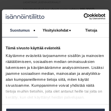
ISE
LADATTAVAT JÄSENMATERIAALIT
2007
Isännöintipalvelujen yleisiä sopimusehtoja (ISE 2007)
(lisäpalvelu)
noudatetaan isännöintipalveluista tai muista vastaavista
kiinteistöjohtamista koskevista palveluista tehdyissä
sopimuksissa, jollei ehdoista ole sovittu toisin.
Suostumus
Yksityiskohdat
Tietoja
Sisältö:
ISE 2007
Tämä sivusto käyttää evästeitä
Isännöintiyrityksen
Käytämme evästeitä tarjoamamme sisällön ja mainosten
valinta
Isännöintiyrityksen valinta
räätälöimiseen, sosiaalisen median ominaisuuksien
SIVU
tukemiseen ja kävijämäärämme analysoimiseen. Lisäksi
Miten valita omalle taloyhtiölle sopiva isännöintiyritys?
jaamme sosiaalisen median, mainosalan ja analytiikka-
Isännöintiyrityksen valintaan vaikuttavat esimerkiksi
alan kumppaneillemme tietoja siitä, miten käytät
taloyhtiön tavoitteet, tarpeet, koko, kunto ja taloudellinen
sivustoamme. Kumppanimme voivat yhdistää näitä
tilanne.
tietoja muihin tietoihin, joita olet antanut heille tai joita on
kerätty, kun olet käyttänyt heidän palvelujaan.
Jäsenohje:
Näin
Jäsenohje: Näin johdat taloyhtiötä,