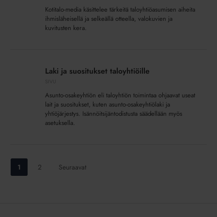
Kotitalo-media käsittelee tärkeitä taloyhtiöasumisen aiheita
ihmisläheisellä ja selkeällä otteella, valokuvien ja
kuvitusten kera.
Laki
ja
Laki ja suositukset taloyhtiöille
suositukset
SIVU
taloyhtiöille
Asunto-osakeyhtiön eli taloyhtiön toimintaa ohjaavat useat
lait ja suositukset, kuten asunto-osakeyhtiölaki ja
yhtiöjärjestys. Isännöitsijäntodistusta säädellään myös
asetuksella.
Siirry
Siirry
1
2
Seuraavat
sivulle:
sivulle: