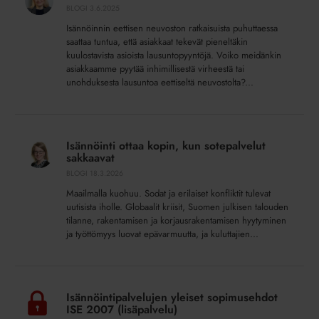
BLOGI
3.6.2025
myös
Isännöinnin eettisen neuvoston ratkaisuista puhuttaessa
kolhuja
saattaa tuntua, että asiakkaat tekevät pieneltäkin
kuulostavista asioista lausuntopyyntöjä. Voiko meidänkin
asiakkaamme pyytää inhimillisestä virheestä tai
unohduksesta lausuntoa eettiseltä neuvostolta?...
Isännöinti
ottaa
Isännöinti ottaa kopin, kun sotepalvelut
kopin,
sakkaavat
kun
BLOGI
18.3.2026
sotepalvelut
Maailmalla kuohuu. Sodat ja erilaiset konfliktit tulevat
sakkaavat
uutisista iholle. Globaalit kriisit, Suomen julkisen talouden
tilanne, rakentamisen ja korjausrakentamisen hyytyminen
ja työttömyys luovat epävarmuutta, ja kuluttajien...
Isännöintipalvelujen
yleiset
Isännöintipalvelujen yleiset sopimusehdot
sopimusehdot
ISE 2007 (lisäpalvelu)