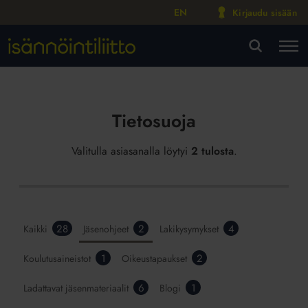
EN
Kirjaudu sisään
M
VA
Tietosuoja
Valitulla asiasanalla löytyi
2 tulosta
.
28
2
4
Kaikki
Jäsenohjeet
Lakikysymykset
1
2
Koulutusaineistot
Oikeustapaukset
6
1
Ladattavat jäsenmateriaalit
Blogi