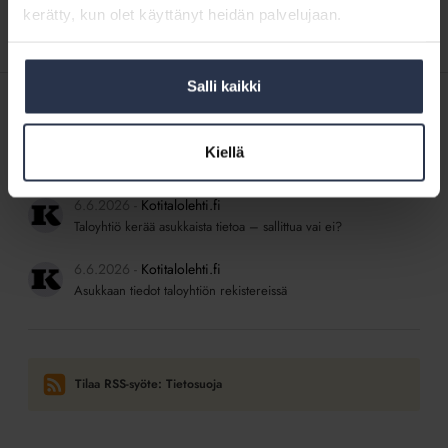
kerätty, kun olet käyttänyt heidän palvelujaan.
Salli kaikki
SISÄLTÖJÄ ISÄNNÖINTILIITON MEDIOISTA
6.6.2026
Kotitalolehti.fi
Kiellä
Saako mappeja säilyttää kerhohuoneessa?
6.6.2026
Kotitalolehti.fi
Taloyhtiö kerää asukkaista tietoa – sallittua vai ei?
6.6.2026
Kotitalolehti.fi
Asukkaan tiedot taloyhtiön rekistereissä
Tilaa RSS-syöte: Tietosuoja