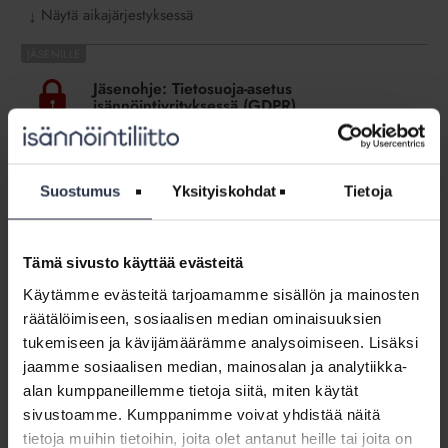
Näytä aikajärjestyksessä
↓
Jäsenohje:
Tietosuoja-
Jäsenohje: Tietosuoja-asetus
asetus
isännöintiyrityksessä (GDPR)
isännöintiyrityksessä
JÄSENOHJEET
(GDPR)
Mikä on tietosuoja-asetus eli GDPR? Miten
isännöintiyrityksen pitää varautua tietosuoja-asetukseen?
Suostumus
Yksityiskohdat
Tietoja
Mitä tarkoittaa GDPR, henkilötieto, henkilörekisteri,
rekisterinpitäjä ja tietosuojaseloste?
Tämä sivusto käyttää evästeitä
Jäsenohje:
Valvontakamerat
Käytämme evästeitä tarjoamamme sisällön ja mainosten
Jäsenohje: Valvontakamerat ja sähköiset
ja
lukitusjärjestelmät
räätälöimiseen, sosiaalisen median ominaisuuksien
sähköiset
tukemiseen ja kävijämäärämme analysoimiseen. Lisäksi
JÄSENOHJEET
lukitusjärjestelmät
jaamme sosiaalisen median, mainosalan ja analytiikka-
Miten valvontakameran hankinnasta päätetään? Miten
sähköisen lukitusjärjestelmän (kulunhallintajärjestelmän)
alan kumppaneillemme tietoja siitä, miten käytät
hankinnasta päätetään? Miten tietosuoja-asetus (GDPR)
sivustoamme. Kumppanimme voivat yhdistää näitä
otetaan huomioon, kun hankitaan kameravalvonta tai
tietoja muihin tietoihin, joita olet antanut heille tai joita on
säihköinen lukitus?