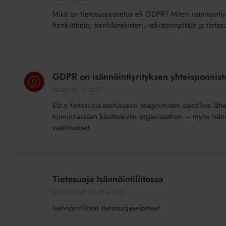
isännöintiyrityksessä
Mikä on tietosuoja-asetus eli GDPR? Miten isännöintiy
(GDPR)
henkilötieto, henkilörekisteri, rekisterinpitäjä ja tieto
GDPR
on
GDPR on isännöintiyrityksen yhteisponnistu
isännöintiyrityksen
BLOGI
28.12.2017
yhteisponnistus
EU:n tietosuoja-asetukseen reagoimisen deadline lähe
–
toiminnassaan käsittelevän organisaation – myös isänn
isännöitsijä
vaatimukset.
ei
saa
jäädä
Tietosuoja
yksin
Isännöintiliitossa
Tietosuoja Isännöintiliitossa
JÄSENPALVELUT
19.4.2017
Isännöintiliiton tietosuojaselosteet