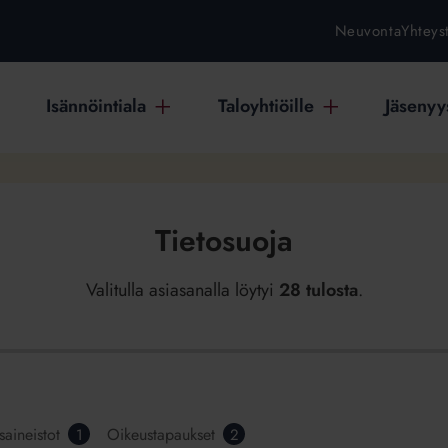
Neuvonta
Yhteys
Isännöintiala
Taloyhtiöille
Jäsenyys
Tietosuoja
Valitulla asiasanalla löytyi
28 tulosta
.
saineistot
Oikeustapaukset
1
2