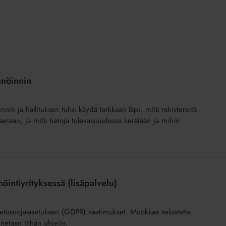
nnöinnin
nin ja hallituksen tulisi käydä tarkkaan läpi, mitä rekistereitä
jaetaan, ja mitä tietoja tulevaisuudessa kerätään ja mihin
nöintiyrityksessä (lisäpalvelu)
ä tietosuoja-asetuksen (GDPR) vaatimukset. Muokkaa selostetta
annetaan tähän ohjeita.