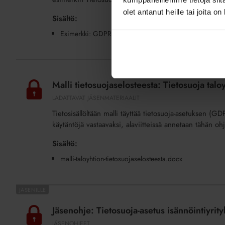
olet antanut heille tai joita o
Sisältö:
Esimerkki: GDPR-sopimusliite
Malli
tietosuojaselosteesta:
Malli tietosuojaselosteesta: Tietosuoja tal
Tietosuoja
LADATTAVAT JÄSENMATERIAALIT
taloyhtiössämme
Tietosisällöltään malli täyttää tietosuoja-asetuksen (G
(lisäpalvelu)
käytäntöjä vastaavaksi, alaviitteissä annetaan tähän ohj
Sisältö:
malli-taloyhtion-tietosuojaselosteesta.docx
Jäsenohje:
Tietosuoja-
Jäsenohje: Tietosuoja-asetus isännöintiyri
asetus
JÄSENOHJEET