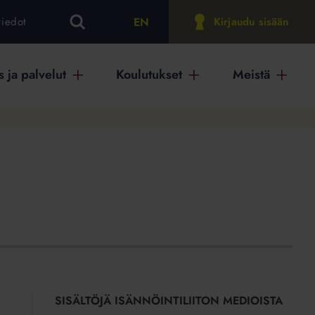
EN
tiedot
Kirjaudu sisään
 ja palvelut
Koulutukset
Meistä
SISÄLTÖJÄ ISÄNNÖINTILIITON MEDIOISTA