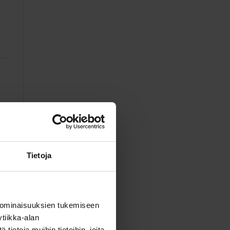
Tietoja
 ominaisuuksien tukemiseen
tiikka-alan
ietoja muihin tietoihin, joita