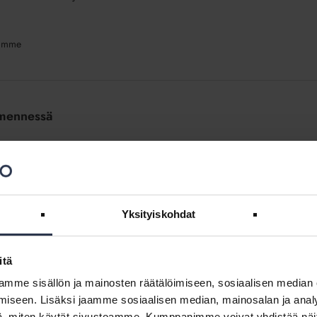
ssämme
 mennessä
en ja taloyhtiöiden tiedonhallintakäytäntöjen päivittämistä
Yksityiskohdat
äpalvelu)
itä
mme sisällön ja mainosten räätälöimiseen, sosiaalisen median
ä on tehtävä kirjallinen sopimus rekisterinpitäjän eli taloyhtiön ja
tiyrityksen välillä. Isännöintiliitto on laatinut jäsenyritysten käyttöön
iseen. Lisäksi jaamme sosiaalisen median, mainosalan ja analy
tää muokata omaa toimintaansa vastaavaksi.
, miten käytät sivustoamme. Kumppanimme voivat yhdistää näitä t