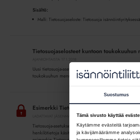
Sisältö:
Malli: Tietosuojaseloste: Tietosuoja isännöintiyritykse
Tietosuojaselosteet
kuntoon
Tietosuojaselosteet kuntoon toukokuuhun
toukokuuhun
AJANKOHTAISTA
17.1.2018
mennessä
Uusi tietosuoja-asetus eli GDPR vaatii isännöintiyrityst
toukokuuhun mennessä
Suostumus
Esimerkki
Tietosuoja-
Esimerkki Tietosuoja-sopimusliitteestä (lis
sopimusliitteestä
Tämä sivusto käyttää eväste
LADATTAVAT JÄSENMATERIAALIT
(lisäpalvelu)
Käytämme evästeitä tarjoama
Tietosuoja-asetuksen (GDPR) mukaan tietojen käsittelyst
henkilötietoja käsittelevän palveluntarjoajan eli isännöin
ja kävijämäärämme analysoim
esimerkin Tietosuoja-sopimusliitteestä, joka yritys pi
kumppaneillemme tietoja siitä