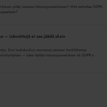
rityksen pitää varautua tietosuoja-asetukseen? Mitä tarkoittaa GDPR,
suojaseloste?
s – isännöitsijä ei saa jäädä yksin
styy. Ensi toukokuuhun mennessä jokaisen henkilötietoja
öintiyrityksen – tulee täyttää tietosuoja-asetuksen eli GDPR:n