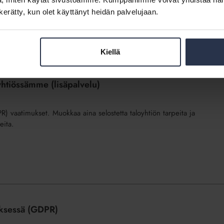
n kerätty, kun olet käyttänyt heidän palvelujaan.
Kiellä
oyhtiössämme (lisäpalvelu)
DPR) vaatimukset. Muokkaa aina selostetta taloyhtiön tarpeita ja
eita.
tyksessä (GDPR)