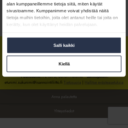
alan kumppaneillemme tietoja siitä, miten käytät
sivustoamme. Kumppanimme voivat yhdistää näitä
Kirjaudu sisään
tietoja muihin tietoihin, joita olet antanut heille tai joita on
kerätty, kun olet käyttänyt heidän palvelujaan.
Tietoa jäsenyydestä
Salli kaikki
Isännöintiliitto
Isännöintiliitto
Isännöintiliitto
LinkedInissä
Facebookissa
Instagrammissa
Kiellä
Isännöintiliiton toimisto
sijaitsee Hakaniemessä Helsingissä.
Postiosoite:
PL 1370, 00101 Helsinki
Sähköpostit:
etunimi.sukunimi@isannointiliitto.fi
Tietosuoja
|
Hallitse evästeasetuksia
Anna palautetta
Yhteystiedot