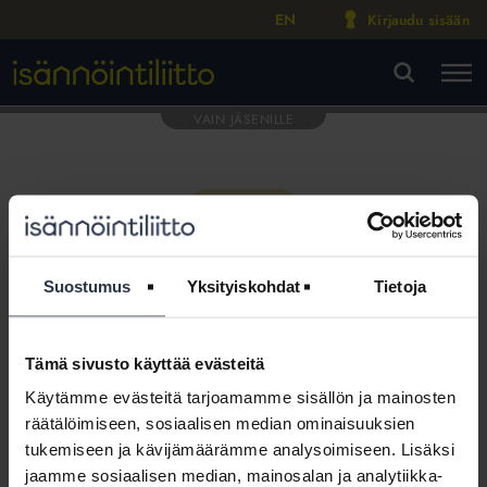
EN
Kirjaudu sisään
M
VA
Suostumus
Yksityiskohdat
Tietoja
Tämä sivusto käyttää evästeitä
Tämä osio on rajattu
Käytämme evästeitä tarjoamamme sisällön ja mainosten
Isännöintiliiton jäsenyritysten
räätälöimiseen, sosiaalisen median ominaisuuksien
henkilökunnalle
tukemiseen ja kävijämäärämme analysoimiseen. Lisäksi
jaamme sosiaalisen median, mainosalan ja analytiikka-