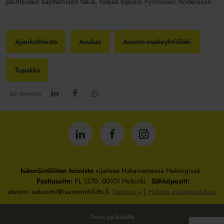
päihteiden käyttämisen takia, toteaa lopuksi Pynnönen Andersson.
Ajankohtaista
Asukas
Asunto-osakeyhtiölaki
Tupakka
Jaa somessa
Isännöintiliitto
Isännöintiliitto
Isännöintiliitto
LinkedInissä
Facebookissa
Instagrammissa
Isännöintiliiton toimisto
sijaitsee Hakaniemessä Helsingissä.
Postiosoite:
PL 1370, 00101 Helsinki
Sähköpostit:
etunimi.sukunimi@isannointiliitto.fi
Tietosuoja
|
Hallitse evästeasetuksia
Anna palautetta