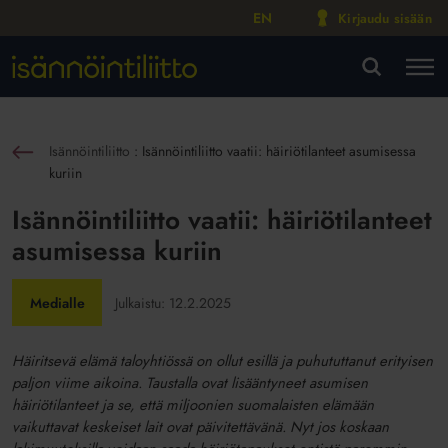
EN
Kirjaudu sisään
M
VA
Isännöintiliitto
:
Isännöintiliitto vaatii: häiriötilanteet asumisessa
sin
kuriin
Isännöintiliitto vaatii: häiriötilanteet
asumisessa kuriin
Medialle
Julkaistu:
12.2.2025
Häiritsevä elämä taloyhtiössä on ollut esillä ja puhututtanut erityisen
paljon viime aikoina. Taustalla ovat lisääntyneet asumisen
häiriötilanteet ja se, että miljoonien suomalaisten elämään
vaikuttavat keskeiset lait ovat päivitettävänä. Nyt jos koskaan