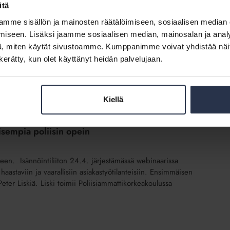
itä
 kehottaa taloyhtiöitä selvittämään parvekkeiden
mme sisällön ja mainosten räätälöimiseen, sosiaalisen median
iseen. Lisäksi jaamme sosiaalisen median, mainosalan ja analy
, miten käytät sivustoamme. Kumppanimme voivat yhdistää näitä t
.2026 onnettomuusuhkailmoituksen, joka koskee parvekekaiteiden
n kerätty, kun olet käyttänyt heidän palvelujaan.
tiin, että sementtikuituinen levy ei ole sopiva putoamissuojaksi tai
Kiellä
isempia poliisin opein
seen. Isännöintiliiton 24.4. järjestämässä webinaarissa
haastaviin ja vaarallisiin asiakastyötilanteisiin. Ensimmäisen
eter Liskiä. Liski toimii Poliisiammattikorkeakoulussa