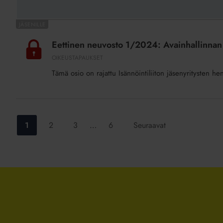
Eettinen
neuvosto
Eettinen neuvosto 1/2024: Avainhallinnan
1/2024:
OIKEUSTAPAUKSET
Avainhallinnan
Tämä osio on rajattu Isännöintiliiton jäsenyritysten he
puutteet
johtivat
huomautukseen
Siirry
Siirry
Siirry
Siirry
1
2
3
…
6
Seuraavat
sivulle:
sivulle:
sivulle:
sivulle: