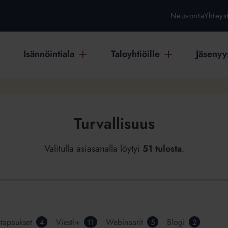
Neuvonta
Yhteys
Isännöintiala
Taloyhtiöille
Jäsenyys
Turvallisuus
Valitulla asiasanalla löytyi
51 tulosta
.
stapaukset
Viesti+
Webinaarit
Blogi
4
11
5
2