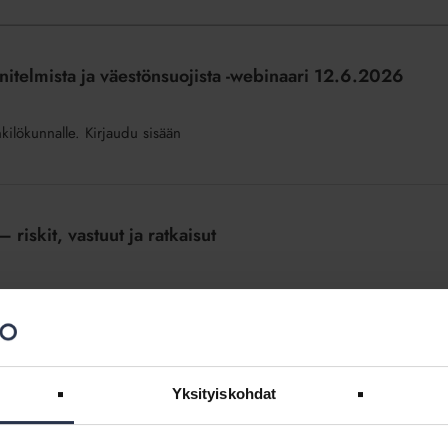
nitelmista ja väestönsuojista -webinaari 12.6.2026
nkilökunnalle. Kirjaudu sisään
 riskit, vastuut ja ratkaisut
ementtilevyverhottujen parvekekaiteiden mahdollisia
026 järjestetyssä asiantuntijawebinaarissa käytiin läpi, missä
öitsijän tulee tietää vastuista sekä miten tilanteessa kannattaa edetä
Yksityiskohdat