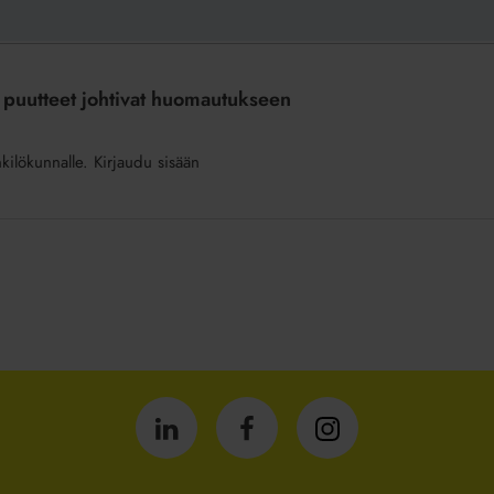
 puutteet johtivat huomautukseen
nkilökunnalle. Kirjaudu sisään
Isännöintiliitto
Isännöintiliitto
Isännöintiliitto
LinkedInissä
Facebookissa
Instagrammissa