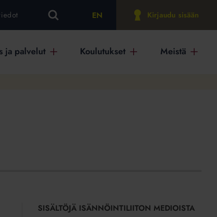
EN
tiedot
Kirjaudu sisään
 ja palvelut
Koulutukset
Meistä
SISÄLTÖJÄ ISÄNNÖINTILIITON MEDIOISTA