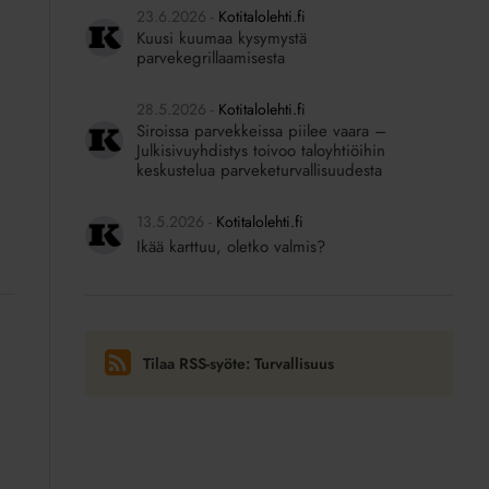
23.6.2026
Kotitalolehti.fi
Kuusi kuumaa kysymystä
parvekegrillaamisesta
28.5.2026
Kotitalolehti.fi
Siroissa parvekkeissa piilee vaara –
Julkisivuyhdistys toivoo taloyhtiöihin
keskustelua parveketurvallisuudesta
13.5.2026
Kotitalolehti.fi
Ikää karttuu, oletko valmis?
Tilaa RSS-syöte: Turvallisuus