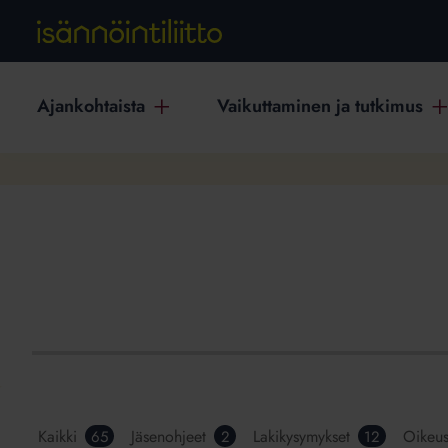
Ajankohtaista
Vaikuttaminen ja tutkimus
Kaikki
Jäsenohjeet
Lakikysymykset
Oikeu
65
2
12