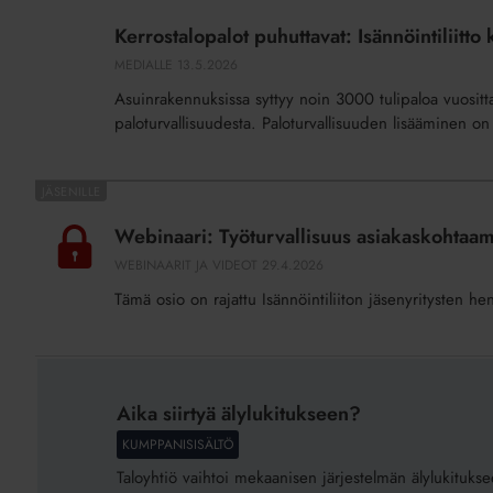
puhuttavat:
Kerrostalopalot puhuttavat: Isännöintiliitto 
Isännöintiliitto
MEDIALLE
13.5.2026
kannustaa
Asuinrakennuksissa syttyy noin 3000 tulipaloa vuositt
taloyhtiöitä
paloturvallisuudesta. Paloturvallisuuden lisääminen on k
toimiin
Webinaari:
Työturvallisuus
Webinaari: Työturvallisuus asiakaskohtaa
asiakaskohtaamisissa
WEBINAARIT JA VIDEOT
29.4.2026
24.4.2026
Tämä osio on rajattu Isännöintiliiton jäsenyritysten he
Aika
siirtyä
Aika siirtyä älylukitukseen?
älylukitukseen?
KUMPPANISISÄLTÖ
Taloyhtiö vaihtoi mekaanisen järjestelmän älylukitukseen