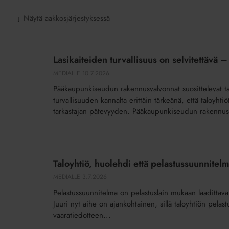
Näytä aakkosjärjestyksessä
↓
Lasikaiteiden
turvallisuus
Lasikaiteiden turvallisuus on selvitettävä –
on
MEDIALLE
10.7.2026
selvitettävä
Pääkaupunkiseudun rakennusvalvonnat suosittelevat talo
–
turvallisuuden kannalta erittäin tärkeänä, että taloyht
tarkastajalla
tarkastajan pätevyyden. Pääkaupunkiseudun rakennusv
tulee
olla
oikea
Taloyhtiö,
pätevyys
huolehdi
Taloyhtiö, huolehdi että pelastussuunnitelm
että
MEDIALLE
3.7.2026
pelastussuunnitelma
Pelastussuunnitelma on pelastuslain mukaan laadittav
on
Juuri nyt aihe on ajankohtainen, sillä taloyhtiön pela
ajan
vaaratiedotteen...
tasalla