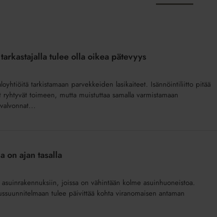
 tarkastajalla tulee olla oikea pätevyys
yhtiöitä tarkistamaan parvekkeiden lasikaiteet. Isännöintiliitto pitää
iöt ryhtyvät toimeen, mutta muistuttaa samalla varmistamaan
alvonnat...
a on ajan tasalla
a asuinrakennuksiin, joissa on vähintään kolme asuinhuoneistoa.
stussuunnitelmaan tulee päivittää kohta viranomaisen antaman