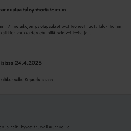
kannustaa taloyhtiöitä toimiin
ain. Viime aikojen palotapaukset ovat tuoneet huolta taloyhtiöihin
aikkien asukkaiden etu, sillä palo voi levitä ja...
misissa 24.4.2026
nkilökunnalle. Kirjaudu sisään
 ja heitti hyvästit turvallisuushuolille.