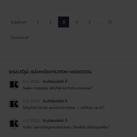
Siirry
Siirry
Siirry
Siirry
Siirry
Siirry
Edelliset
1
2
3
4
5
…
10
sivulle:
sivulle:
sivulle:
sivulle:
sivulle:
sivulle:
Seuraavat
SISÄLTÖJÄ ISÄNNÖINTILIITON MEDIOISTA
6.6.2026
Kotitalolehti.fi
Saako mappeja säilyttää kerhohuoneessa?
6.6.2026
Kotitalolehti.fi
Taloyhtiö kerää asukkaista tietoa – sallittua vai ei?
6.6.2026
Kotitalolehti.fi
Voiko isännöitsijäntodistuksen lähettää sähköpostilla?