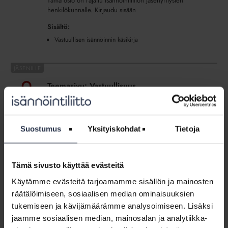
Tämä osio on rajattu Isännöintiliiton jäsenyritysten
henkilökunnalle. Kirjaudu sisään
Sisältö:
Vastuullisen isännöinnin käsikirja
Teemasivu:
Vastuullisuus
Teemasivu: Vastuullisuus
TEEMASIVU
Vastuulliseen toimintaan kuuluvat taloudellinen,
sosiaalinen ja ympäristövastuu. Isännöintialalla
Suostumus
Yksityiskohdat
Tietoja
vastuullisuutta ohjaavat muun muassa lainsäädäntö ja alan
eettiset ohjeet.
Tämä sivusto käyttää evästeitä
Vastuullisen
isännöinnin
Käytämme evästeitä tarjoamamme sisällön ja mainosten
Vastuullisen isännöinnin käsikirja, power
käsikirja,
point -materiaali (lisäpalvelu)
räätälöimiseen, sosiaalisen median ominaisuuksien
power
tukemiseen ja kävijämäärämme analysoimiseen. Lisäksi
LADATTAVAT JÄSENMATERIAALIT
point
jaamme sosiaalisen median, mainosalan ja analytiikka-
Työkirjan tavoitteena on auttaa isännöintiyrityksiä ja
-