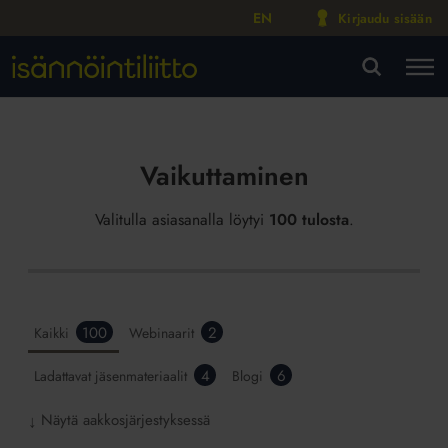
EN
Kirjaudu sisään
M
VA
Vaikuttaminen
Valitulla asiasanalla löytyi
100 tulosta
.
100
2
Kaikki
Webinaarit
4
6
Ladattavat jäsenmateriaalit
Blogi
Näytä aakkosjärjestyksessä
↓