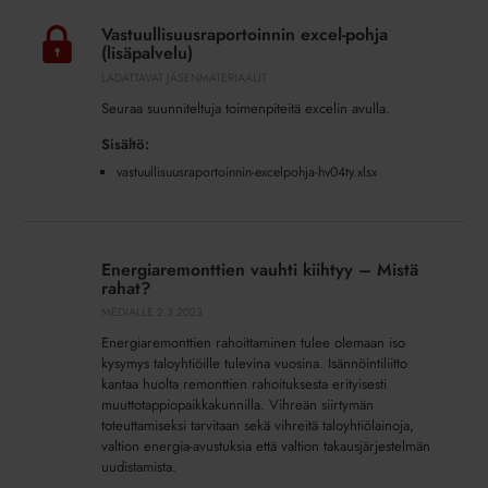
excel-
Vastuullisuusraportoinnin excel-pohja
pohja
(lisäpalvelu)
(lisäpalvelu)
LADATTAVAT JÄSENMATERIAALIT
Seuraa suunniteltuja toimenpiteitä excelin avulla.
Sisältö:
vastuullisuusraportoinnin-excelpohja-hv04ty.xlsx
Energiaremonttien
vauhti
Energiaremonttien vauhti kiihtyy – Mistä
kiihtyy
rahat?
–
MEDIALLE
2.3.2023
Mistä
Energiaremonttien rahoittaminen tulee olemaan iso
rahat?
kysymys taloyhtiöille tulevina vuosina. Isännöintiliitto
kantaa huolta remonttien rahoituksesta erityisesti
muuttotappiopaikkakunnilla. Vihreän siirtymän
toteuttamiseksi tarvitaan sekä vihreitä taloyhtiölainoja,
valtion energia-avustuksia että valtion takausjärjestelmän
uudistamista.