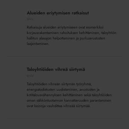
Alueiden
eriytymisen
Alueiden eriytymisen ratkaisut
ratkaisut
SIVU
Ratkaisuja alueiden eriytymiseen ovat esimerkiksi
korjausrakentamisen rahoituksen kehittäminen, taloyhtiön
hallitun alasajon helpottaminen ja purkuavustusten
laajentaminen.
Taloyhtiöiden
vihreä
Taloyhtiöiden vihreä siirtymä
siirtymä
SIVU
Taloyhtiöiden vihreän siirtymän työryhmä,
energiatodistusten uudistaminen, avustusten ja
kotitalousvähennyksen kehittäminen sekä taloyhtiöiden
oman sähköntuotannon kannattavuuden parantaminen
ovat keinoja vauhdittaa vihreää siirtymää.
Käytännön
asumisen