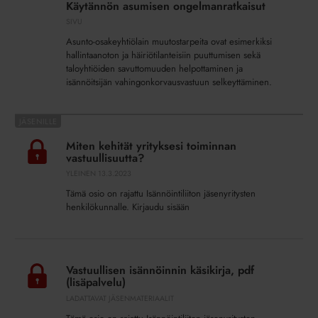
Käytännön asumisen ongelmanratkaisut
ongelmanratkaisut
SIVU
Asunto-osakeyhtiölain muutostarpeita ovat esimerkiksi
hallintaanoton ja häiriötilanteisiin puuttumisen sekä
taloyhtiöiden savuttomuuden helpottaminen ja
isännöitsijän vahingonkorvausvastuun selkeyttäminen.
Miten
kehität
Miten kehität yrityksesi toiminnan
yrityksesi
vastuullisuutta?
toiminnan
YLEINEN
13.3.2023
vastuullisuutta?
Tämä osio on rajattu Isännöintiliiton jäsenyritysten
henkilökunnalle. Kirjaudu sisään
Vastuullisen
isännöinnin
Vastuullisen isännöinnin käsikirja, pdf
käsikirja,
(lisäpalvelu)
pdf
LADATTAVAT JÄSENMATERIAALIT
(lisäpalvelu)