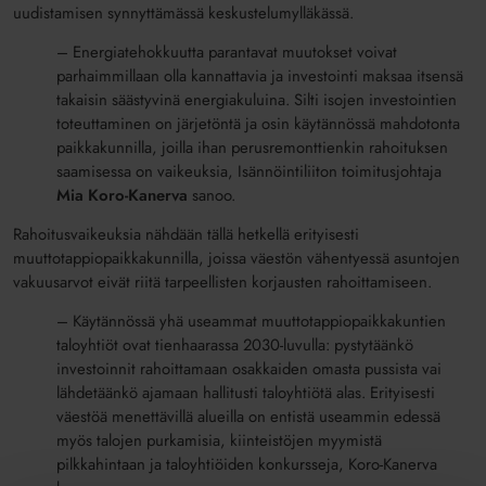
uudistamisen synnyttämässä keskustelumylläkässä.
– Energiatehokkuutta parantavat muutokset voivat
parhaimmillaan olla kannattavia ja investointi maksaa itsensä
takaisin säästyvinä energiakuluina. Silti isojen investointien
toteuttaminen on järjetöntä ja osin käytännössä mahdotonta
paikkakunnilla, joilla ihan perusremonttienkin rahoituksen
saamisessa on vaikeuksia, Isännöintiliiton toimitusjohtaja
Mia Koro-Kanerva
sanoo.
Rahoitusvaikeuksia nähdään tällä hetkellä erityisesti
muuttotappiopaikkakunnilla, joissa väestön vähentyessä asuntojen
vakuusarvot eivät riitä tarpeellisten korjausten rahoittamiseen.
– Käytännössä yhä useammat muuttotappiopaikkakuntien
taloyhtiöt ovat tienhaarassa 2030-luvulla: pystytäänkö
investoinnit rahoittamaan osakkaiden omasta pussista vai
lähdetäänkö ajamaan hallitusti taloyhtiötä alas. Erityisesti
väestöä menettävillä alueilla on entistä useammin edessä
myös talojen purkamisia, kiinteistöjen myymistä
pilkkahintaan ja taloyhtiöiden konkursseja, Koro-Kanerva