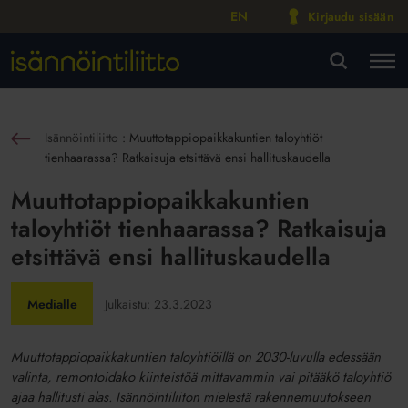
EN
Kirjaudu sisään
M
VA
Isännöintiliitto
:
Muuttotappiopaikkakuntien taloyhtiöt
sin
tienhaarassa? Ratkaisuja etsittävä ensi hallituskaudella
Muuttotappiopaikkakuntien
taloyhtiöt tienhaarassa? Ratkaisuja
etsittävä ensi hallituskaudella
Medialle
Julkaistu:
23.3.2023
Muuttotappiopaikkakuntien taloyhtiöillä on 2030-luvulla edessään
valinta, remontoidako kiinteistöä mittavammin vai pitääkö taloyhtiö
ajaa hallitusti alas. Isännöintiliiton mielestä rakennemuutokseen