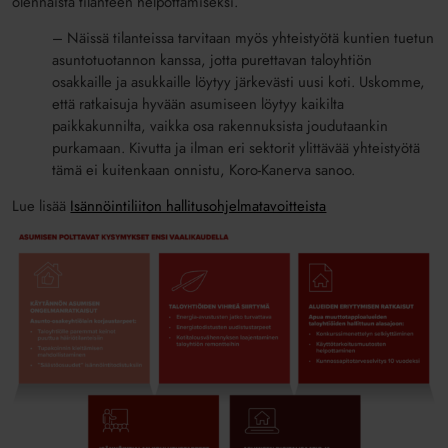
olennaista tilanteen helpottamiseksi.
– Näissä tilanteissa tarvitaan myös yhteistyötä kuntien tuetun
asuntotuotannon kanssa, jotta purettavan taloyhtiön
osakkaille ja asukkaille löytyy järkevästi uusi koti. Uskomme,
että ratkaisuja hyvään asumiseen löytyy kaikilta
paikkakunnilta, vaikka osa rakennuksista joudutaankin
purkamaan. Kivutta ja ilman eri sektorit ylittävää yhteistyötä
tämä ei kuitenkaan onnistu, Koro-Kanerva sanoo.
Lue lisää
Isännöintiliiton hallitusohjelmatavoitteista