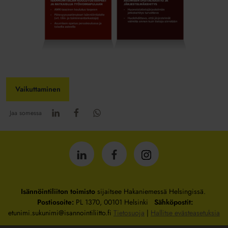
Vaikuttaminen
Jaa somessa
Isännöintiliitto
Isännöintiliitto
Isännöintiliitto
LinkedInissä
Facebookissa
Instagrammissa
Isännöintiliiton toimisto
sijaitsee Hakaniemessä Helsingissä.
Postiosoite:
PL 1370, 00101 Helsinki
Sähköpostit:
etunimi.sukunimi@isannointiliitto.fi
Tietosuoja
|
Hallitse evästeasetuksia