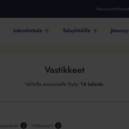
Neuvonta
Yhteys
Isännöintiala
Taloyhtiöille
Jäsenyys
Vastikkeet
Valitulla asiasanalla löytyi
14 tulosta
.
stapaukset
Webinaarit
2
3