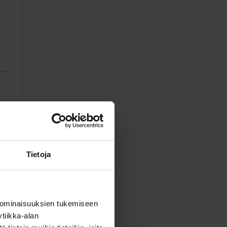
Tietoja
 ominaisuuksien tukemiseen
tiikka-alan