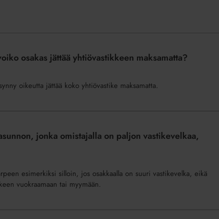
voiko osakas jättää yhtiövastikkeen maksamatta?
synny oikeutta jättää koko yhtiövastike maksamatta.
asunnon, jonka omistajalla on paljon vastikevelkaa,
peen esimerkiksi silloin, jos osakkaalla on suuri vastikevelka, eikä
jälkeen vuokraamaan tai myymään.