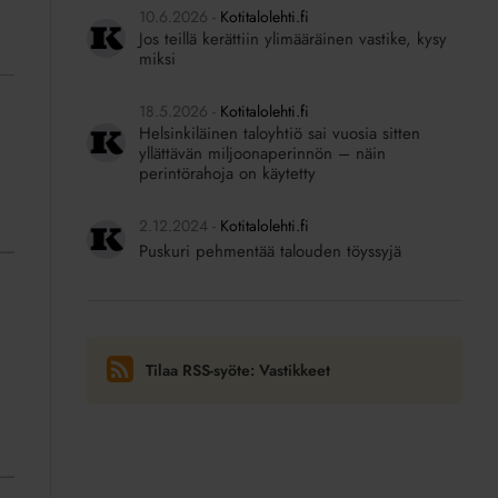
10.6.2026
Kotitalolehti.fi
Jos teillä kerättiin ylimääräinen vastike, kysy
miksi
18.5.2026
Kotitalolehti.fi
Helsinkiläinen taloyhtiö sai vuosia sitten
yllättävän miljoonaperinnön – näin
perintörahoja on käytetty
2.12.2024
Kotitalolehti.fi
Puskuri pehmentää talouden töyssyjä
Tilaa RSS-syöte: Vastikkeet