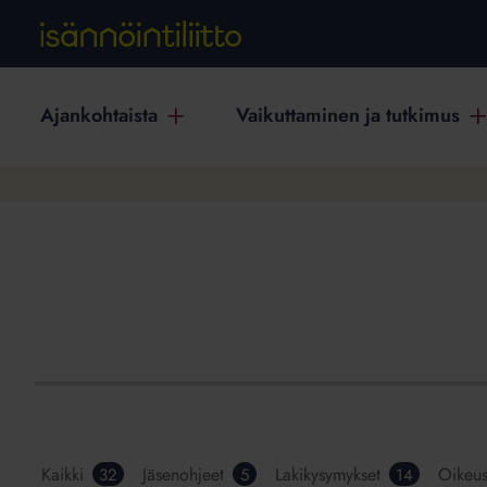
Ajankohtaista
Vaikuttaminen ja tutkimus
Kaikki
Jäsenohjeet
Lakikysymykset
Oikeu
32
5
14