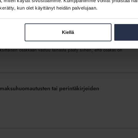
, miten käytät sivustoamme. Kumppanimme voivat yhdistää näitä t
n kerätty, kun olet käyttänyt heidän palvelujaan.
iölainasta maksanut osakas vastuussa muiden
Kiellä
yksittäisen osakkaan vastuu lainasta pääty siihen, että osakas on
 maksuhuomautusten tai perintäkirjeiden