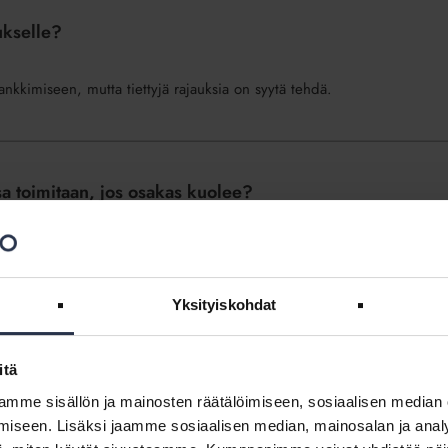
ukselle?
ankkimiseen, mutta tiettyjä rajauksia on syytä tehdä.
a toimitaan, jos osakas kuolee?
Yksityiskohdat
 ja vastikkeet jäävät maksamatta ilman tietoa
itä
mme sisällön ja mainosten räätälöimiseen, sosiaalisen median
iseen. Lisäksi jaamme sosiaalisen median, mainosalan ja analy
nkilökunnalle. Kirjaudu sisään