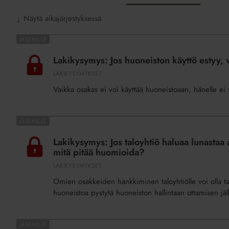
Näytä aikajärjestyksessä
↓
Lakikysymys:
Jos
Lakikysymys: Jos huoneiston käyttö estyy, 
huoneiston
LAKIKYSYMYKSET
käyttö
Vaikka osakas ei voi käyttää huoneistoaan, hänelle ei 
estyy,
voiko
osakas
Lakikysymys:
jättää
Jos
Lakikysymys: Jos taloyhtiö haluaa lunastaa 
yhtiövastikkeen
taloyhtiö
mitä pitää huomioida?
maksamatta?
haluaa
LAKIKYSYMYKSET
lunastaa
Omien osakkeiden hankkiminen taloyhtiölle voi olla tar
asunnon,
huoneistoa pystytä huoneiston hallintaan ottamisen 
jonka
omistajalla
on
Lakikysymys: