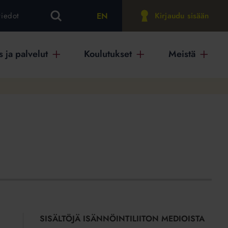
EN
tiedot
Kirjaudu sisään
 ja palvelut
Koulutukset
Meistä
SISÄLTÖJÄ ISÄNNÖINTILIITON MEDIOISTA