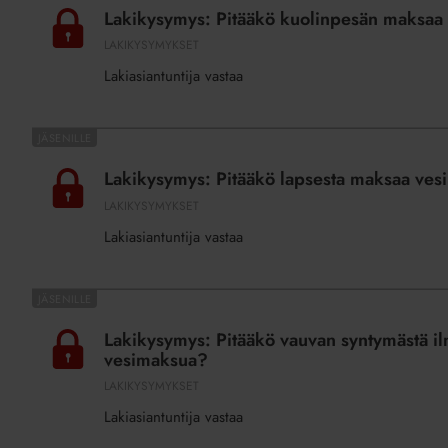
euromääräinen
Pitääkö
Lakikysymys: Pitääkö kuolinpesän maksaa
katto?
kuolinpesän
LAKIKYSYMYKSET
maksaa
Lakiasiantuntija vastaa
vesimaksua
ja
käyttökorvausmaksuja?
Lakikysymys:
Pitääkö
Lakikysymys: Pitääkö lapsesta maksaa ves
lapsesta
LAKIKYSYMYKSET
maksaa
Lakiasiantuntija vastaa
vesimaksu,
jos
hän
Lakikysymys:
asuu
Pitääkö
Lakikysymys: Pitääkö vauvan syntymästä ilm
asunnossa
vauvan
vesimaksua?
vuoroviikoin?
syntymästä
LAKIKYSYMYKSET
ilmoittaa
Lakiasiantuntija vastaa
isännöintiyritykseen