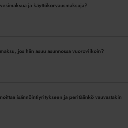
 vesimaksua ja käyttökorvausmaksuja?
imaksu, jos hän asuu asunnossa vuoroviikoin?
oittaa isännöintiyritykseen ja peritäänkö vauvastakin