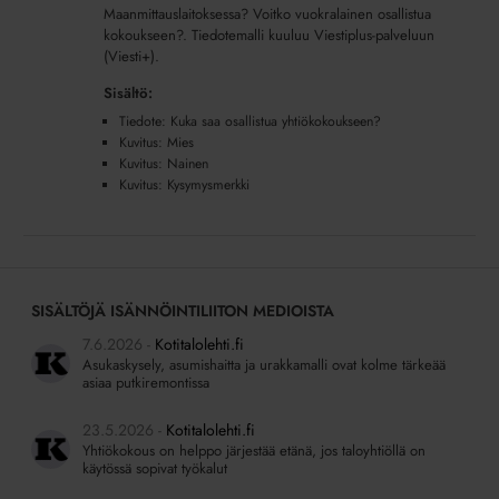
Maanmittauslaitoksessa? Voitko vuokralainen osallistua
kokoukseen?. Tiedotemalli kuuluu Viestiplus-palveluun
(Viesti+).
Sisältö:
Tiedote: Kuka saa osallistua yhtiökokoukseen?
Kuvitus: Mies
Kuvitus: Nainen
Kuvitus: Kysymysmerkki
SISÄLTÖJÄ ISÄNNÖINTILIITON MEDIOISTA
7.6.2026
Kotitalolehti.fi
Asukaskysely, asumishaitta ja urakkamalli ovat kolme tärkeää
asiaa putkiremontissa
23.5.2026
Kotitalolehti.fi
Yhtiökokous on helppo järjestää etänä, jos taloyhtiöllä on
käytössä sopivat työkalut