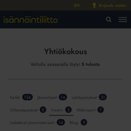
EN
Kirjaudu sisään
M
VA
Yhtiökokous
Valitulla asiasanalla löytyi
5 tulosta
.
134
14
31
Kaikki
Jäsenohjeet
Lakikysymykset
8
5
7
Oikeustapaukset
Viesti+
Webinaarit
14
9
Ladattavat jäsenmateriaalit
Blogi