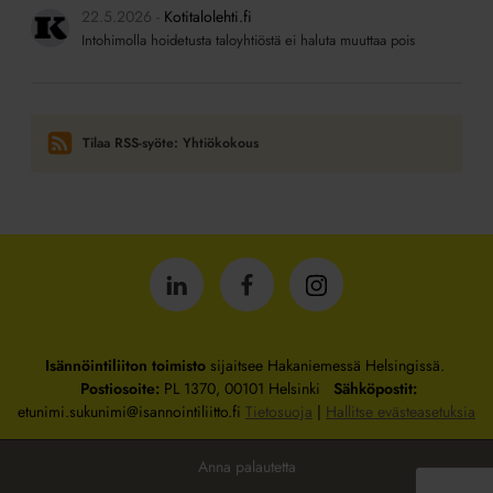
22.5.2026
Kotitalolehti.fi
Intohimolla hoidetusta taloyhtiöstä ei haluta muuttaa pois
Tilaa RSS-syöte: Yhtiökokous
Isännöintiliitto
Isännöintiliitto
Isännöintiliitto
LinkedInissä
Facebookissa
Instagrammissa
Isännöintiliiton toimisto
sijaitsee Hakaniemessä Helsingissä.
Postiosoite:
PL 1370, 00101 Helsinki
Sähköpostit:
etunimi.sukunimi@isannointiliitto.fi
Tietosuoja
|
Hallitse evästeasetuksia
Anna palautetta