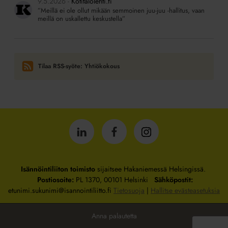
9.5.2026
Kotitalolehti.fi
”Meillä ei ole ollut mikään semmoinen juu-juu -hallitus, vaan
meillä on uskallettu keskustella”
Tilaa RSS-syöte: Yhtiökokous
Isännöintiliitto
Isännöintiliitto
Isännöintiliitto
LinkedInissä
Facebookissa
Instagrammissa
Isännöintiliiton toimisto
sijaitsee Hakaniemessä Helsingissä.
Postiosoite:
PL 1370, 00101 Helsinki
Sähköpostit:
etunimi.sukunimi@isannointiliitto.fi
Tietosuoja
|
Hallitse evästeasetuksia
Anna palautetta