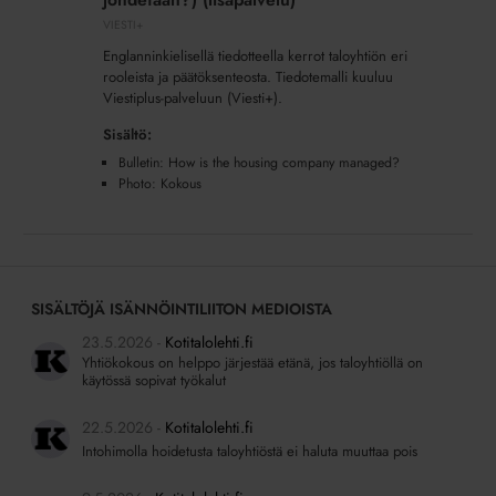
is
VIESTI+
the
Englanninkielisellä tiedotteella kerrot taloyhtiön eri
housing
rooleista ja päätöksenteosta. Tiedotemalli kuuluu
company
Viestiplus-palveluun (Viesti+).
managed?
Sisältö:
(Miten
Bulletin: How is the housing company managed?
taloyhtiötä
Photo: Kokous
johdetaan?)
(lisäpalvelu)
SISÄLTÖJÄ ISÄNNÖINTILIITON MEDIOISTA
23.5.2026
Kotitalolehti.fi
Yhtiökokous on helppo järjestää etänä, jos taloyhtiöllä on
käytössä sopivat työkalut
22.5.2026
Kotitalolehti.fi
Intohimolla hoidetusta taloyhtiöstä ei haluta muuttaa pois