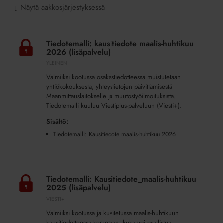
Näytä aakkosjärjestyksessä
↓
Tiedotemalli:
kausitiedote
Tiedotemalli: kausitiedote maalis-huhtikuu
maalis-
2026 (lisäpalvelu)
huhtikuu
YLEINEN
2026
Valmiiksi kootussa osakastiedotteessa muistutetaan
(lisäpalvelu)
yhtiökokouksesta, yhteystietojen päivittämisestä
Maanmittauslaitokselle ja muutostyöilmoituksista.
Tiedotemalli kuuluu Viestiplus-palveluun (Viesti+).
Sisältö:
Tiedotemalli: Kausitiedote maalis-huhtikuu 2026
Tiedotemalli:
Kausitiedote_maalis-
Tiedotemalli: Kausitiedote_maalis-huhtikuu
huhtikuu
2025 (lisäpalvelu)
2025
VIESTI+
(lisäpalvelu)
Valmiiksi kootussa ja kuvitetussa maalis-huhtikuun
kausitiedotteessa kerrotaan, kuka voi osallistua