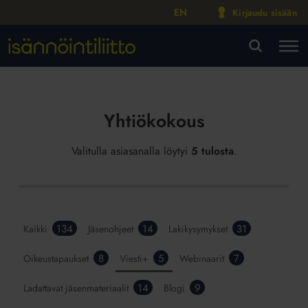
EN
Kirjaudu sisään
M
VA
Yhtiökokous
Valitulla asiasanalla löytyi
5 tulosta
.
134
14
31
Kaikki
Jäsenohjeet
Lakikysymykset
8
5
7
Oikeustapaukset
Viesti+
Webinaarit
14
9
Ladattavat jäsenmateriaalit
Blogi