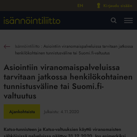
EN
Kirjaudu sisään
M
VA
Isännöintiliitto
:
Asiointiin viranomaispalveluissa tarvitaan jatkossa
sin
henkilökohtainen tunnistusväline tai Suomi.fi-valtuutus
Asiointiin viranomaispalveluissa
tarvitaan jatkossa henkilökohtainen
tunnistusväline tai Suomi.fi-
valtuutus
Ajankohtaista
Julkaistu:
4.11.2020
Katso-tunnisteen ja Katso-valtuuksien käyttö viranomaisten
sähköisissä palveluissa päättyy 31.12.2020. Jos esimerkiksi