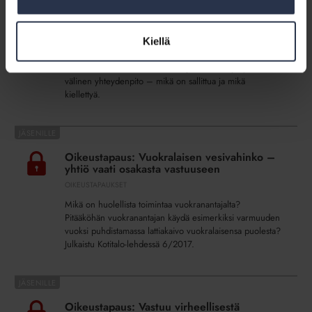
Mitä
Koulutusaineisto: Mitä isännöintiyrityksen
isännöintiyrityksen
tulee tietää kilpailulainsäädännöstä
tulee
KOULUTUSAINEISTOT
24.10.2017
Kiellä
tietää
Tarkastelussa mm. kilpailukieltolaki ja sen rikkomisen
kilpailulainsäädännöstä
seuraamukset sekä kartellikielto ja isännöintiyritysten
välinen yhteydenpito – mikä on sallittua ja mikä
kiellettyä.
Oikeustapaus:
Vuokralaisen
Oikeustapaus: Vuokralaisen vesivahinko –
vesivahinko
yhtiö vaati osakasta vastuuseen
–
OIKEUSTAPAUKSET
yhtiö
Mikä on huolellista toimintaa vuokranantajalta?
vaati
Pitääköhän vuokranantajan käydä esimerkiksi varmuuden
osakasta
vuoksi puhdistamassa lattiakaivo vuokralaisensa puolesta?
vastuuseen
Julkaistu Kotitalo-lehdessä 6/2017.
Oikeustapaus:
Vastuu
Oikeustapaus: Vastuu virheellisestä