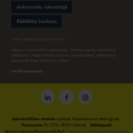
Auktorisoitu isännöitsijä
Räätälöity koulutus
Tietoa Mappi-jäsenpalvelusta
Mappi on Isännöintiliiton jäsensivusto. Se kertoo asioihin isännöinnin
näkökulman. Mappi sisältää uusimmat oikeustapaukset, webinaarit ja
ajantasaiset ohjeet isännöinnin arkeen.
MAPPI-jäsenpalvelu
Isännöintiliitto
Isännöintiliitto
Isännöintiliitto
LinkedInissä
Facebookissa
Instagrammissa
Isännöintiliiton toimisto
sijaitsee Hakaniemessä Helsingissä.
Postiosoite:
PL 1370, 00101 Helsinki
Sähköpostit:
etunimi.sukunimi@isannointiliitto.fi
Tietosuoja
|
Hallitse evästeasetuksia