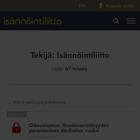
EN
Kirjaudu sisään
M
VA
Tekijä:
Isännöintiliitto
Löytyi
67 tulosta
.
Näytä aakkosjärjestyksessä
↓
Oikeustapaus:
Ilmaäänieristävyyden
Oikeustapaus: Ilmaäänieristävyyden
parantaminen
parantaminen äänihaitan vuoksi
äänihaitan
OIKEUSTAPAUKSET