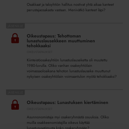
rinnakkain
Osakkaat ja taloyhtiön hallitus nostivat yhtä aikaa kanteet
asunto-
perustajaosakasta vastaan. Menivätkö kanteet läpi?
osakeyhtiön
kanssa
Oikeustapaus:
Tehottoman
Oikeustapaus: Tehottoman
lunastuslausekkeen
lunastuslausekkeen muuttuminen
muuttuminen
tehokkaaksi
tehokkaaksi
OIKEUSTAPAUKSET
Kiinteistöosakeyhtiön lunastuslauseketta oli muutettu
1980-luvulla. Oliko vanhan osakeyhtiölain
voimassaoloaikana tehoton lunastuslauseke muuttunut
nykyisen osakeyhtiölain voimaantulon myötä tehokkaaksi?
Oikeustapaus:
Lunastuksen
Oikeustapaus: Lunastuksen kiertäminen
kiertäminen
OIKEUSTAPAUKSET
Asunnonomistaja myi osakeryhmästä osuuksia. Oliko
muilla osakkeenomistajilla oikeus käyttää
lunastusvaatimusta koko osakeryhmään?