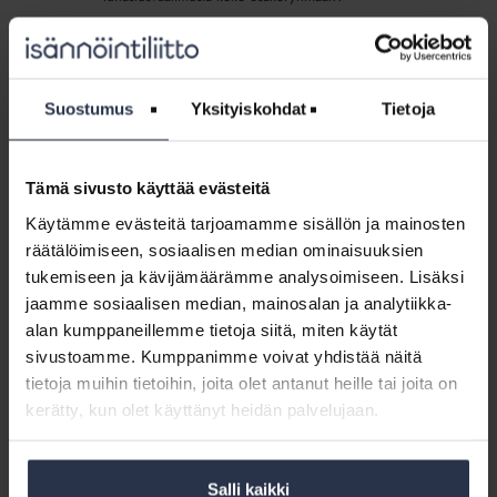
Oikeustapaus:
Asbestikartoitus
Oikeustapaus: Asbestikartoitus tekemättä
tekemättä
Suostumus
Yksityiskohdat
Tietoja
OIKEUSTAPAUKSET
Isännöitsijä oli tilannut kylpyhuoneen purkutyön
selvittämättä, pitääkö rakenteisiin tehdä asbestikartoitus.
Tämä sivusto käyttää evästeitä
Mikä oli tuomio?
Käytämme evästeitä tarjoamamme sisällön ja mainosten
räätälöimiseen, sosiaalisen median ominaisuuksien
Koulutusaineisto:
tukemiseen ja kävijämäärämme analysoimiseen. Lisäksi
Isännöintialan
Koulutusaineisto: Isännöintialan
jaamme sosiaalisen median, mainosalan ja analytiikka-
ajankohtaiset
ajankohtaiset lakiasiat – tupakkalaki
lakiasiat
alan kumppaneillemme tietoja siitä, miten käytät
KOULUTUSAINEISTOT
24.10.2017
–
sivustoamme. Kumppanimme voivat yhdistää näitä
Esittelyssä tupakkalain ydinkohdat,
tupakkalaki
tietoja muihin tietoihin, joita olet antanut heille tai joita on
parveketupakointikiellonhakuprosessi osapuolinaan
kerätty, kun olet käyttänyt heidän palvelujaan.
taloyhtiö ja viranomainen sekä tupakointikiellon valvonta.
Koulutusaineisto:
Salli kaikki