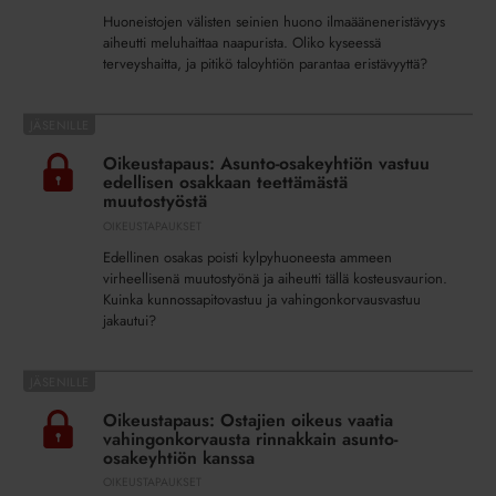
vuoksi
Huoneistojen välisten seinien huono ilmaääneneristävyys
aiheutti meluhaittaa naapurista. Oliko kyseessä
terveyshaitta, ja pitikö taloyhtiön parantaa eristävyyttä?
Oikeustapaus:
Asunto-
Oikeustapaus: Asunto-osakeyhtiön vastuu
osakeyhtiön
edellisen osakkaan teettämästä
vastuu
muutostyöstä
edellisen
OIKEUSTAPAUKSET
osakkaan
Edellinen osakas poisti kylpyhuoneesta ammeen
teettämästä
virheellisenä muutostyönä ja aiheutti tällä kosteusvaurion.
muutostyöstä
Kuinka kunnossapitovastuu ja vahingonkorvausvastuu
jakautui?
Oikeustapaus:
Ostajien
Oikeustapaus: Ostajien oikeus vaatia
oikeus
vahingonkorvausta rinnakkain asunto-
vaatia
osakeyhtiön kanssa
vahingonkorvausta
OIKEUSTAPAUKSET