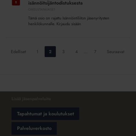
virheellisestä
isännöitsijäntodistuksesta
isännöitsijäntodistuksesta
OIKEUSTAPAUKSET
Tämä osio on rajattu Isännöintiliiton jäsenyritysten
henkilökunnalle. Kirjaudu sisään
Siirry
Siirry
Siirry
Siirry
Siirry
Edelliset
1
2
3
4
…
7
Seuraavat
sivulle:
sivulle:
sivulle:
sivulle:
sivulle:
Lisää jäsenpalveluita
Tapahtumat ja koulutukset
Palveluverkosto