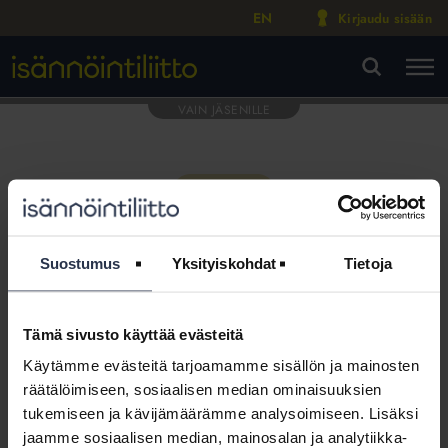
EN
Kirjaudu sisään
M
VA
Suostumus
Yksityiskohdat
Tietoja
Tämä sivusto käyttää evästeitä
Tämä osio on rajattu
Käytämme evästeitä tarjoamamme sisällön ja mainosten
Isännöintiliiton jäsenyritysten
räätälöimiseen, sosiaalisen median ominaisuuksien
henkilökunnalle
tukemiseen ja kävijämäärämme analysoimiseen. Lisäksi
jaamme sosiaalisen median, mainosalan ja analytiikka-