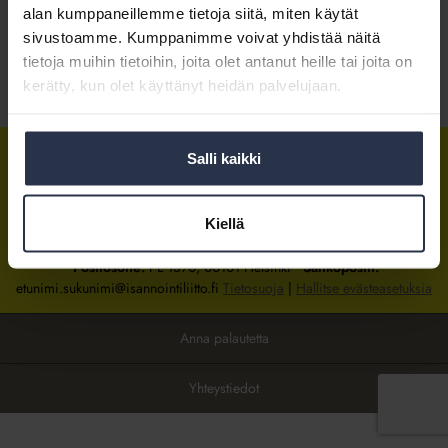
alan kumppaneillemme tietoja siitä, miten käytät
sivustoamme. Kumppanimme voivat yhdistää näitä
Kirjaudu sisään
tietoja muihin tietoihin, joita olet antanut heille tai joita on
kerätty, kun olet käyttänyt heidän palvelujaan.
Tietoa jäsenyydestä
Salli kaikki
Isännöintiliitto
Isännöintiliitto
Isännöintiliitto
LinkedInissä
Facebookissa
Instagrammissa
Kiellä
Isännöintiliiton toimisto
sijaitsee Hakaniemessä Helsingissä.
Postiosoite:
PL 1370, 00101 Helsinki
Sähköpostit:
etunimi.sukunimi@isannointiliitto.fi
Tietosuoja
|
Hallitse evästeasetuksia
Anna palautetta
Yhteystiedot