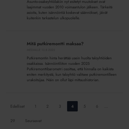
Asunto-osakeyhtiölakiin nyt esitetyt muutokset ovat
laajimmat vuoden 2010 voimaantulon jälkeen. Tärkeitä
asioita, kuten isännöintiä koskevat säännökset, jäivät
kuitenkin tarkastelun ulkopuolelle.
Mitä
putkiremontti
Mitä putkiremontti maksaa?
maksaa?
MEDIALLE
13.8.2025
Putkiremontin hinta herättää usein huolta taloyhtiöiden
osakkaissa. Isännöintiliiton vuoden 2025
Putkiremonttibarometri osoittaa, että hinnalla on kaikista
eniten merkitystä, kun taloyhtiö valitsee putkiremontilleen
urakoitsijaa. Näin on ollut läpi mittaushistorian.
Siirry
Siirry
Siirry
Siirry
Siirry
Siirry
Edelliset
1
2
3
4
5
6
…
sivulle:
sivulle:
sivulle:
sivulle:
sivulle:
sivulle:
Siirry
29
Seuraavat
sivulle: