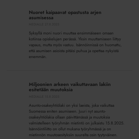
Nuoret
kaipaavat
Nuoret kaipaavat opastusta arjen
opastusta
asumisessa
arjen
MEDIALLE
27.8.2025
asumisessa
Syksyllä moni nuori muuttaa ensimmäiseen omaan
kotiinsa opiskelujen perässä. Yksin muuttamiseen liittyy
vapaus, mutta myös vastuu. Isännöinnissä on huomattu,
että asumisen asioista pitäisi puhua ja opettaa nykyistä
enemmän.
Miljoonien
arkeen
Miljoonien arkeen vaikuttavaan lakiin
vaikuttavaan
esitetään muutoksia
lakiin
MEDIALLE
15.8.2025
esitetään
Asunto-osakeyhtiölaki on yksi laeista, joka vaikuttaa
muutoksia
Suomessa eniten asumiseen. Juuri nyt asunto-
osakeyhtiölakia ollaan päivittämässä ja muutoksia
valmistelleen työryhmän mietintö on julkaistu 15.8.2025.
Isännöintiliitto on ollut mukana työryhmässä ja on
mietinnön muutosesityksiin suurelta osin tyytyväinen.