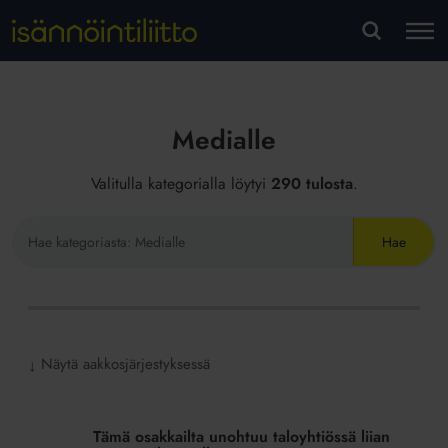
M
VA
Medialle
Valitulla kategorialla löytyi
290 tulosta
.
Hae
sivustolta
Näytä aakkosjärjestyksessä
↓
Tämä
osakkailta
Tämä osakkailta unohtuu taloyhtiössä liian
unohtuu