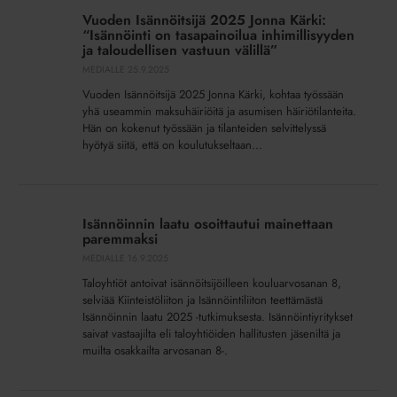
Isännöitsijä
Vuoden Isännöitsijä 2025 Jonna Kärki:
2025
“Isännöinti on tasapainoilua inhimillisyyden
Jonna
ja taloudellisen vastuun välillä”
Kärki:
MEDIALLE
25.9.2025
“Isännöinti
Vuoden Isännöitsijä 2025 Jonna Kärki, kohtaa työssään
on
yhä useammin maksuhäiriöitä ja asumisen häiriötilanteita.
tasapainoilua
Hän on kokenut työssään ja tilanteiden selvittelyssä
hyötyä siitä, että on koulutukseltaan...
inhimillisyyden
ja
taloudellisen
Isännöinnin
vastuun
laatu
Isännöinnin laatu osoittautui mainettaan
välillä”
osoittautui
paremmaksi
mainettaan
MEDIALLE
16.9.2025
paremmaksi
Taloyhtiöt antoivat isännöitsijöilleen kouluarvosanan 8,
selviää Kiinteistöliiton ja Isännöintiliiton teettämästä
Isännöinnin laatu 2025 -tutkimuksesta. Isännöintiyritykset
saivat vastaajilta eli taloyhtiöiden hallitusten jäseniltä ja
muilta osakkailta arvosanan 8-.