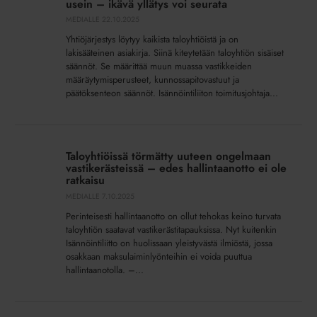
usein – ikävä yllätys voi seurata
taloyhtiössä
MEDIALLE
22.10.2025
liian
Yhtiöjärjestys löytyy kaikista taloyhtiöistä ja on
usein
lakisääteinen asiakirja. Siinä kiteytetään taloyhtiön sisäiset
–
säännöt. Se määrittää muun muassa vastikkeiden
ikävä
määräytymisperusteet, kunnossapitovastuut ja
yllätys
päätöksenteon säännöt. Isännöintiliiton toimitusjohtaja...
voi
seurata
Taloyhtiöissä
törmätty
Taloyhtiöissä törmätty uuteen ongelmaan
uuteen
vastikerästeissä – edes hallintaanotto ei ole
ongelmaan
ratkaisu
vastikerästeissä
MEDIALLE
7.10.2025
–
Perinteisesti hallintaanotto on ollut tehokas keino turvata
edes
taloyhtiön saatavat vastikerästitapauksissa. Nyt kuitenkin
hallintaanotto
Isännöintiliitto on huolissaan yleistyvästä ilmiöstä, jossa
osakkaan maksulaiminlyönteihin ei voida puuttua
ei
hallintaanotolla. –...
ole
ratkaisu
Vuoden