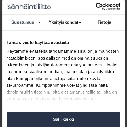
tämä kuitenkin tarkoittaa sitä, että Kemissä ja Vihdissä
kaukolämpö on kallistunut 20 prosentilla, mutta samaan
aikaan Helsingissä sen kustannus on tippunut 6
prosenttia,” toteaa Isännöintiliiton tutkimuspäällikkö Olli
Suostumus
Yksityiskohdat
Tietoja
Rekonen.
Selvityksen eri kustannuslajeista ainoa, jonka kustannus
on laskenut viime vuodesta, on kiinteistösähkö. Tämä
Tämä sivusto käyttää evästeitä
johtuu sähköenergian halpenemisesta. Samaan aikaan
sähköenergian perusmaksut, sähkönsiirron perusmaksut
Käytämme evästeitä tarjoamamme sisällön ja mainosten
sekä siirron verkkohinnat ovat kuitenkin nousseet.
räätälöimiseen, sosiaalisen median ominaisuuksien
- ”Sähköenergian markkinahinnan maltillinen kehitys
tukemiseen ja kävijämäärämme analysoimiseen. Lisäksi
helpottaa tietysti osaltaan kustannuspaineita taloyhtiöiden
jaamme sosiaalisen median, mainosalan ja analytiikka-
kiinteistösähkön suhteen. Yksittäisen taloyhtiön
alan kumppaneillemme tietoja siitä, miten käytät
kiinteistösähkön kokonaiskustannukset ovat kuitenkin
sivustoamme. Kumppanimme voivat yhdistää näitä
voineet tästä huolimatta kasvaa viime aikoina
merkittävästikin, jos esimerkiksi sähkönsiirtosopimuksessa
tietoja muihin tietoihin, joita olet antanut heille tai joita on
on otettu käyttöön tehomaksukomponentti eikä taloyhtiö
kerätty, kun olet käyttänyt heidän palvelujaan.
pysty välttämään kiinteistösähkön käytössään suuria
kulutuspiikkejä.”, Rekonen näkee.
Salli kaikki
Viisi