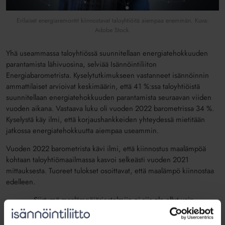
Erilaiset energiaremontit kiinnostavat taloyhtiöitä aiempaa enemmän. Kuva:
Adobe Stock.
Yhä useammassa taloyhtiössä suunnitellaan energiatehokkuuden
parantamista lähivuosina, selviää Isännöintiliiton
Energiabarometrista. Kyselytutkimukseen vastanneet isännöinnin
ammattilaiset arvioivat keskimäärin, että 41 %:ssa taloyhtiöistä
suunnitellaan energiatehokkuuden parantamista seuraavan viiden
vuoden aikana. Vastaava luku oli vuoden 2022 barometrissa 34 %.
Kyselystä käy ilmi, että korjaushankkeiden yhteydessä mietitään
jatkossa energiatehokkuutta aiempaa useammin.
Vuoden 2022 barometrista kävi ilmi, että kiinnostus maalämpöä
kohtaan taloyhtiömaailmassa kasvoi selkeästi vuoden 2021
mittauksesta. Tuoreet tulokset osoittavat, että maalämpö kiinnostaa
edelleen.
– Siirtymä maalämpöjärjestelmiin ei siis ole ollut vain
hetkellinen buumi vaan kyseessä on pysyvämpi trendi.
Taloyhtiöiden energiamurroksessa ei kuitenkaan ole