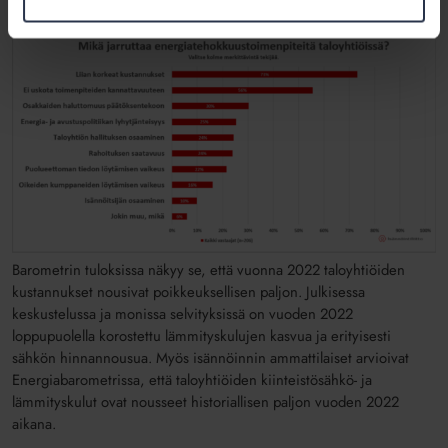
Barometrin tuloksissa näkyy se, että vuonna 2022 taloyhtiöiden
kustannukset nousivat poikkeuksellisen paljon. Julkisessa
keskustelussa ja monissa selvityksissä on vuoden 2022
loppupuolella korostettu lämmityskulujen kasvua ja erityisesti
sähkön hinnannousua. Myös isännöinnin ammattilaiset arvioivat
Energiabarometrissa, että taloyhtiöiden kiinteistösähkö- ja
lämmityskulut ovat nousseet historiallisen paljon vuoden 2022
aikana.