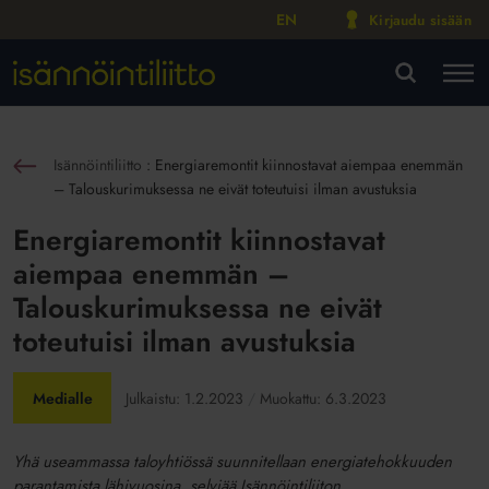
EN
Kirjaudu sisään
M
VA
Isännöintiliitto
:
Energiaremontit kiinnostavat aiempaa enemmän
sin
– Talouskurimuksessa ne eivät toteutuisi ilman avustuksia
Energiaremontit kiinnostavat
aiempaa enemmän –
Talouskurimuksessa ne eivät
toteutuisi ilman avustuksia
Medialle
Julkaistu:
1.2.2023
Muokattu:
6.3.2023
Yhä useammassa taloyhtiössä suunnitellaan energiatehokkuuden
parantamista lähivuosina, selviää Isännöintiliiton