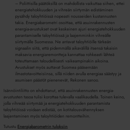
– Poliittisilla päätöksillä on mahdollista vaikuttaa siihen, ettei
energiatehokkuuden ja vihreän siirtymän edistäminen
pysähdy taloyhtiöissä nopeasti nousseiden kustannusten
takia. Energiabarometri osoittaa, että asuinrakennusten
energia-avustukset ovat keskeinen ajuri energiatehokkuuden
parantamiselle taloyhtiöissä ja laajemminkin vihreälle
siirtymälle Suomessa. Ne antavat taloyhtiöille tärkeän
signaalin siitä, että pidemmällä aikavälillä itsensä takaisin
maksavia energiaremontteja kannattaa rohkeasti lähteä
toteuttamaan taloudellisesti vaikeampinakin aikoina.
Avustukset myös auttavat Suomea pääsemään
ilmastotavoitteisiinsa, sillä niiden avulla energiaa säästyy ja
asumisen päästöt pienenevät, Rekonen sanoo.
Isännöintiliitto on ehdottanut, että asuinrakennusten energia-
avustusten tasoa tulisi korottaa tulevalla vaalikaudella. Toinen keino,
jolla vihreää siirtymää ja energiatehokkuuden parantamista
taloyhtiöissä voidaan edistää, on kotitalousvähennyksen
laajentaminen myös taloyhtiöiden remontteihin.
Tutustu
Energiabarometrin tuloksiin