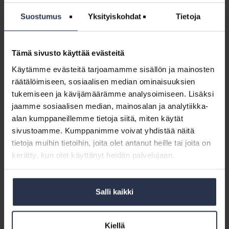
ainoastaan kyse siitä, että maalämpö tekee nousua
Suostumus
Yksityiskohdat
Tietoja
kaukolämmön rinnalle merkittävänä taloyhtiöiden
lämmitysmuotona. Monet muutkin vihreään siirtymään
keskeisesti liittyvät trendit nousevat selkeästi aiempia
mittauskertoja vahvemmin esiin barometrin tämän vuoden
Tämä sivusto käyttää evästeitä
tuloksissa. Näitä ovat muun muassa aurinkoenergian
Käytämme evästeitä tarjoamamme sisällön ja mainosten
hyödyntämisen lisääntyminen taloyhtiöissä ja lämmön
räätälöimiseen, sosiaalisen median ominaisuuksien
talteenoton yleistyminen erityisesti poistoilmasta,
tukemiseen ja kävijämäärämme analysoimiseen. Lisäksi
Isännöintiliiton tietoasiantuntija
Olli Rekonen
analysoi.
jaamme sosiaalisen median, mainosalan ja analytiikka-
alan kumppaneillemme tietoja siitä, miten käytät
ARA:n energia-avustukset keskeisiä
sivustoamme. Kumppanimme voivat yhdistää näitä
energiaremonteille
tietoja muihin tietoihin, joita olet antanut heille tai joita on
kerätty, kun olet käyttänyt heidän palvelujaan.
Avustusten merkitys siinä, että näitä suunniteltuja
energiatehokkuutta parantavia ja vihreää siirtymää edistäviä
toimenpiteitä voidaan toteuttaa, on suuri. Yhä useampi isännöinnin
ammattilainen näkee, että energiatehokkuuden parantaminen on
Salli kaikki
liian kallista ilman avustusta, ja peräti 73 % Energiabarometrin
vastaajista kokee liian korkeiden kustannusten jarruttavan tällä
hetkellä energiatehokkuustoimenpiteitä taloyhtiöissä.
Kiellä