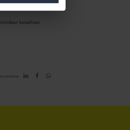
män jälkeen direktiivi on
vioidaan kansallisen
aa somessa