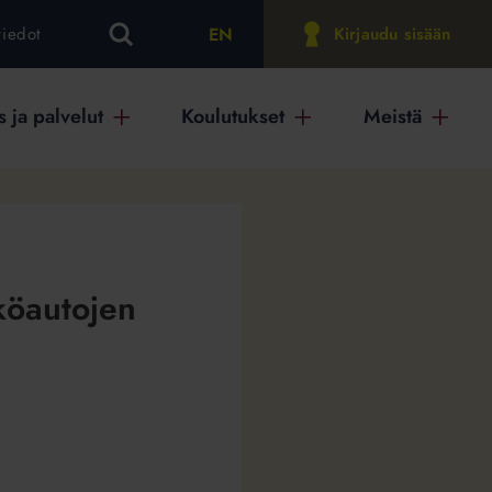
EN
tiedot
Kirjaudu sisään
 ja palvelut
Koulutukset
Meistä
köautojen