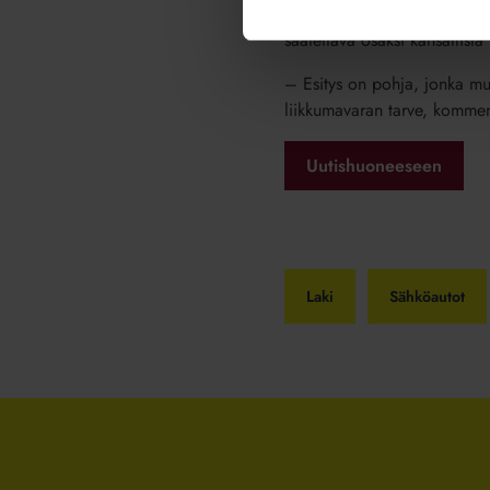
Astuakseen voimaan direktiiv
saatettava osaksi kansallista
– Esitys on pohja, jonka mu
liikkumavaran tarve, komme
Uutishuoneeseen
Laki
Sähköautot