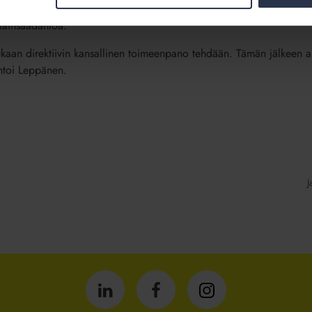
i tarvitsee vielä lopullisen hyväksynnän Euroopan parlamentilta. Tä
 lainsäädäntöä.
kaan direktiivin kansallinen toimeenpano tehdään. Tämän jälkeen ar
ntoi Leppänen.
J
Isännöintiliitto
Isännöintiliitto
Isännöintiliitto