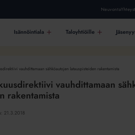
Neuvonta
Yhteys
Isännöintiala
Taloyhtiöille
Jäsenyys
sdirektiivi vauhdittamaan sähköautojen latauspisteiden rakentamista
uusdirektiivi vauhdittamaan säh
en rakentamista
tu:
21.3.2018