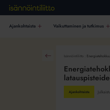
Ajankohtaista
Vaikuttaminen ja tutkimus
Isännöintiliitto
:
Energiatehokkuu
Takaisin
Energiatehokk
latauspisteid
Julkais
Ajankohtaista