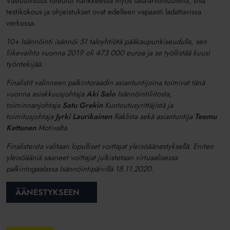
Vastuullisuus toteutui hankkeessa myös tasa-arvoisuutena, sillä
testikokous ja ohjeistukset ovat edelleen vapaasti ladattavissa
verkossa.
10+ Isännöinti isännöi 51 taloyhtiötä pääkaupunkiseudulla, sen
liikevaihto vuonna 2019 oli 473 000 euroa ja se työllistää kuusi
työntekijää.
Finalistit valinneen palkintoraadin asiantuntijoina toimivat tänä
vuonna a
siakkuusjohtaja
Aki Salo
Isännöintiliitosta,
toiminnanjohtaja
Satu Grekin
Kuntoutusyrittäjistä ja
toimitusjohtaja
Jyrki Laurikainen
Raklista sekä asiantuntija
Teemu
Kettunen
Motivalta.
Finalisteista valitaan lopulliset voittajat yleisöäänestyksellä. Eniten
yleisöääniä saaneet voittajat julkistetaan virtuaalisessa
palkintogaalassa Isännöintipäivillä 18.11.2020.
ÄÄNESTYKSEEN