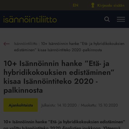
EN
Kirjaudu sisään
M
VA
Isännöintiliitto
:
10+ Isännöinnin hanke ”Etä- ja hybridikokouksien
sin
edistäminen” kisaa Isännöintiteko 2020 -palkinnosta
10+ Isännöinnin hanke ”Etä- ja
hybridikokouksien edistäminen”
kisaa Isännöintiteko 2020 -
palkinnosta
Ajankohtaista
Julkaistu:
14.10.2020
Muokattu:
15.10.2020
10+ Isännöinnin hanke ”Etä- ja hybridikokouksien edistäminen”
on valittu Isännöintiteko 2020 -finalistien joukkoon. Yhteensä