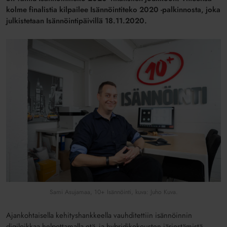
kolme finalistia kilpailee Isännöintiteko 2020 -palkinnosta, joka
julkistetaan Isännöintipäivillä 18.11.2020.
Sami Asujamaa, 10+ Isännöinti, kuva: Juho Kuva.
Ajankohtaisella kehityshankkeella vauhditettiin isännöinnin
digiloikkaa helpottamalla etä- ja hybridikokousten järjestämistä