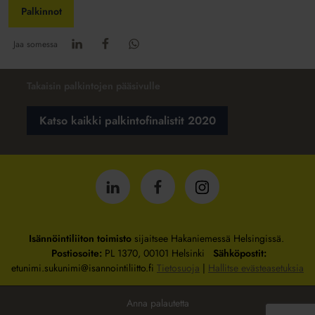
Palkinnot
Jaa somessa
Takaisin palkintojen pääsivulle
Katso kaikki palkintofinalistit 2020
Isännöintiliitto
Isännöintiliitto
Isännöintiliitto
LinkedInissä
Facebookissa
Instagrammissa
Isännöintiliiton toimisto
sijaitsee Hakaniemessä Helsingissä.
Postiosoite:
PL 1370, 00101 Helsinki
Sähköpostit:
etunimi.sukunimi@isannointiliitto.fi
Tietosuoja
|
Hallitse evästeasetuksia
Anna palautetta