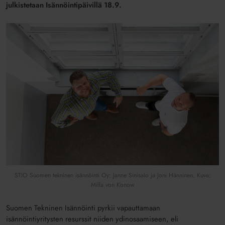
julkistetaan Isännöintipäivillä 18.9.
STIO Suomen tekninen isännöinti Oy: Janne Sinisalo ja Joni Hänninen. Kuva:
Milla von Konow
Suomen Tekninen Isännöinti pyrkii vapauttamaan
isännöintiyritysten resurssit niiden ydinosaamiseen, eli