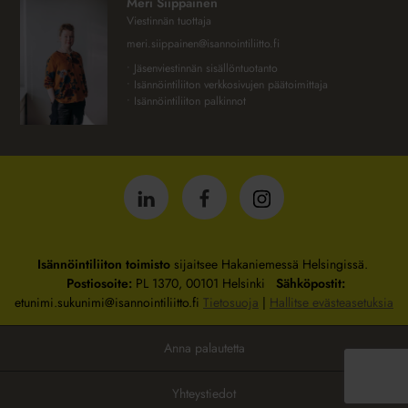
Meri Siippainen
Viestinnän tuottaja
meri.siippainen@isannointiliitto.fi
• Jäsenviestinnän sisällöntuotanto
• Isännöintiliiton verkkosivujen päätoimittaja
• Isännöintiliiton palkinnot
Isännöintiliitto
Isännöintiliitto
Isännöintiliitto
LinkedInissä
Facebookissa
Instagrammissa
Isännöintiliiton toimisto
sijaitsee Hakaniemessä Helsingissä.
Postiosoite:
PL 1370, 00101 Helsinki
Sähköpostit:
etunimi.sukunimi@isannointiliitto.fi
Tietosuoja
|
Hallitse evästeasetuksia
Anna palautetta
Yhteystiedot