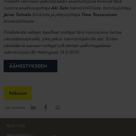
Finalistit valinneen palkintoraadin asiantuntijoina toimivat tänä
vuonna asiakkuusjohtaja
Aki Salo
Isännöintiliitosta, toimitusjohtaja
Jarno Tuimala
Kiinkosta ja yhteysjohtaja
Timo Tossavainen
Kiinteistöliitosta.
Finalisteista valitaan lopulliset voittajat tänä vuonna ensi kertaa
yleisöäänestyksellä, joka jatkuu Isännöintipäiville asti. Eniten
yleisöääniä saaneet voittajat julkistetaan palkintogaalassa
Isännöintipäivillä Helsingissä 18.9.2019.
ÄÄNESTYKSEEN
Palkinnot
Jaa somessa
Kysy lisää