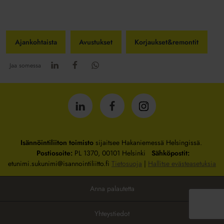
Ajankohtaista
Avustukset
Korjaukset&remontit
Jaa somessa
Isännöintiliitto
Isännöintiliitto
Isännöintiliitto
LinkedInissä
Facebookissa
Instagrammissa
Isännöintiliiton toimisto
sijaitsee Hakaniemessä Helsingissä.
Postiosoite:
PL 1370, 00101 Helsinki
Sähköpostit:
etunimi.sukunimi@isannointiliitto.fi
Tietosuoja
|
Hallitse evästeasetuksia
Anna palautetta
Yhteystiedot