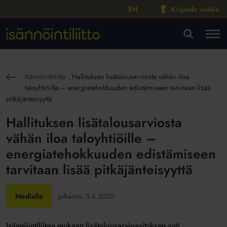
EN
Kirjaudu sisään
M
VA
Isännöintiliitto
:
Hallituksen lisätalousarviosta vähän iloa
sin
taloyhtiöille – energiatehokkuuden edistämiseen tarvitaan lisää
pitkäjänteisyyttä
Hallituksen lisätalousarviosta
vähän iloa taloyhtiöille –
energiatehokkuuden edistämiseen
tarvitaan lisää pitkäjänteisyyttä
Medialle
Julkaistu:
3.6.2020
Isännöintiliiton mukaan lisätalousarvioesityksen anti