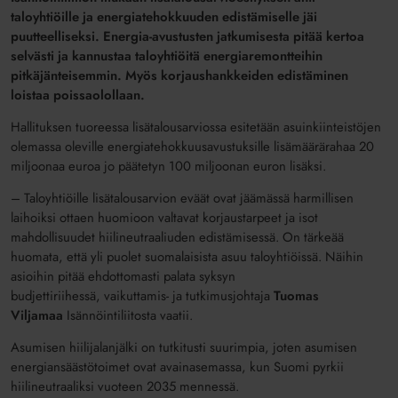
taloyhtiöille ja energiatehokkuuden edistämiselle jäi
puutteelliseksi. Energia-avustusten jatkumisesta pitää kertoa
selvästi ja kannustaa taloyhtiöitä energiaremontteihin
pitkäjänteisemmin. Myös korjaushankkeiden edistäminen
loistaa poissaolollaan.
Hallituksen tuoreessa lisätalousarviossa esitetään asuinkiinteistöjen
olemassa oleville energiatehokkuusavustuksille lisämäärärahaa 20
miljoonaa euroa jo päätetyn 100 miljoonan euron lisäksi.
– Taloyhtiöille lisätalousarvion eväät ovat jäämässä harmillisen
laihoiksi ottaen huomioon valtavat korjaustarpeet ja isot
mahdollisuudet hiilineutraaliuden edistämisessä. On tärkeää
huomata, että yli puolet suomalaisista asuu taloyhtiöissä. Näihin
asioihin pitää ehdottomasti palata syksyn
budjettiriihessä, vaikuttamis- ja tutkimusjohtaja
Tuomas
Viljamaa
Isännöintiliitosta vaatii.
Asumisen hiilijalanjälki on tutkitusti suurimpia, joten asumisen
energiansäästötoimet ovat avainasemassa, kun Suomi pyrkii
hiilineutraaliksi vuoteen 2035 mennessä.