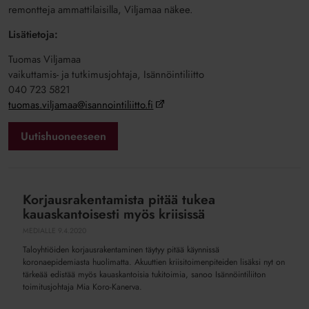
remontteja ammattilaisilla, Viljamaa näkee.
Lisätietoja:
Tuomas Viljamaa
vaikuttamis- ja tutkimusjohtaja, Isännöintiliitto
040 723 5821
tuomas.viljamaa@isannointiliitto.fi
Uutishuoneeseen
Korjausrakentamista pitää tukea
Korjausrakentamista
kauaskantoisesti myös kriisissä
pitää
tukea
MEDIALLE
9.4.2020
kauaskantoisesti
Taloyhtiöiden korjausrakentaminen täytyy pitää käynnissä
myös
koronaepidemiasta huolimatta. Akuuttien kriisitoimenpiteiden lisäksi nyt on
kriisissä
tärkeää edistää myös kauaskantoisia tukitoimia, sanoo Isännöintiliiton
toimitusjohtaja Mia Koro-Kanerva.