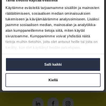
Tämä sivusto käyttää evästeitä
Käytämme evästeitä tarjoamamme sisällön ja mainosten
räätälöimiseen, sosiaalisen median ominaisuuksien
tukemiseen ja kävijämäärämme analysoimiseen. Lisäksi
jaamme sosiaalisen median, mainosalan ja analytiikka-
alan kumppaneillemme tietoja siitä, miten käytät
sivustoamme. Kumppanimme voivat yhdistää näitä
tietoja muihin tietoihin, joita olet antanut heille tai joita on
kerätty, kun olet käyttänyt heidän palvelujaan.
…syö silliä, juo kuravettä päälle! Isännöintiliitto toivottaa jäsenilleen oikein
Salli kaikki
hauskaa aprillipäivää!
Kiellä
Jaa somessa
Isännöintiliitto
Isännöintiliitto
Isännöintiliitto