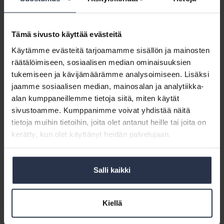
henkilötietolain mukainen malli Isännöintiliiton jäsenmateriaaleista
Dropboxista. Malli päivitetään tietosuoja-asetusta vastaavaksi talven
aikana.
Tämä sivusto käyttää evästeitä
Sähköisen lukitusjärjestelmän tietoja saa toimittaa vain rikosten
Käytämme evästeitä tarjoamamme sisällön ja mainosten
ennaltaehkäisemiseen ja selvittämiseen, käytännössä poliisille tai
räätälöimiseen, sosiaalisen median ominaisuuksien
tulliviranomaiselle. Esimerkiksi taloyhtiön hallitus ei saa katsella
tukemiseen ja kävijämäärämme analysoimiseen. Lisäksi
kulkutietoja halutessaan selvittää pyykkituvan väärinkäyttöä.
jaamme sosiaalisen median, mainosalan ja analytiikka-
Miten hyvin hallinnoitu taloyhtiö hoitaa lukitusturvallisuuden? Entä
alan kumppaneillemme tietoja siitä, miten käytät
vaikuttaako sähköinen lukitusjärjestelmä vakuutuksiin?
sivustoamme. Kumppanimme voivat yhdistää näitä
Webinaarissa Aika vaihtaa lukot? Asiaa lukitusturvallisuudesta on
tietoja muihin tietoihin, joita olet antanut heille tai joita on
myös case-esimerkki huolimattomasta avainhallinnasta. Löydät
kerätty, kun olet käyttänyt heidän palvelujaan.
linkin tallenteeseen Isännöintiliiton jäsenmateriaaleista kohdasta
Webinaarit ja luentoaineistot.
Salli kaikki
Pyydä oikeudet jäsenmateriaaleihin (jäsenyritysten
henkilökunnalle):
toimisto@isannointiliitto.fi
Kiellä
Jäsen
Koulutus