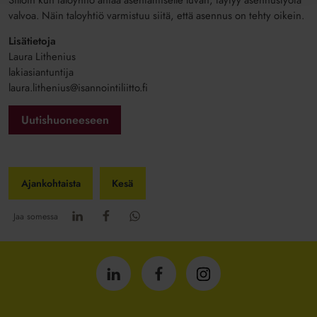
valvoa. Näin taloyhtiö varmistuu siitä, että asennus on tehty oikein.
Lisätietoja
Laura Lithenius
lakiasiantuntija
laura.lithenius@isannointiliitto.fi
Uutishuoneeseen
Ajankohtaista
Kesä
Jaa somessa
Isännöintiliitto
Isännöintiliitto
Isännöintiliitto
LinkedInissä
Facebookissa
Instagrammissa