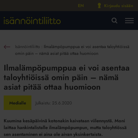
EN
Kirjaudu sisään
M
VA
Isännöintiliitto
:
Ilmalämpöpumppua ei voi asentaa taloyhtiöissä
sin
omin päin – nämä asiat pitää ottaa huomioon
Ilmalämpöpumppua ei voi asentaa
taloyhtiöissä omin päin – nämä
asiat pitää ottaa huomioon
Medialle
Julkaistu:
25.6.2020
Kuumina kesäpäivinä kotonakin kaivataan viilennystä. Moni
laittaa hankintalistalle ilmalämpöpumpun, mutta taloyhtiössä
sen asentaminen ei aina ole aivan yksinkertaista.