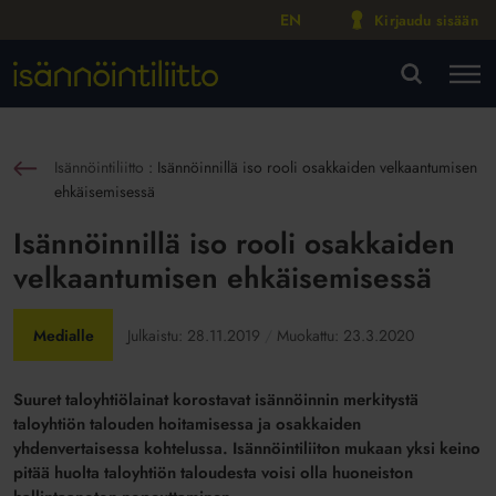
EN
Kirjaudu sisään
M
VA
Isännöintiliitto
:
Isännöinnillä iso rooli osakkaiden velkaantumisen
sin
ehkäisemisessä
Isännöinnillä iso rooli osakkaiden
velkaantumisen ehkäisemisessä
Medialle
Julkaistu:
28.11.2019
Muokattu:
23.3.2020
Suuret taloyhtiölainat korostavat isännöinnin merkitystä
taloyhtiön talouden hoitamisessa ja osakkaiden
yhdenvertaisessa kohtelussa. Isännöintiliiton mukaan yksi keino
pitää huolta taloyhtiön taloudesta voisi olla huoneiston