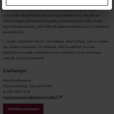
osakkaille kalliiksi, Koro-Kanerva sanoo.
Kotitalouksien liiallista velkaantumista pitäisi ehkäistä myös
puhumalla taloyhtiölainoista aiempaa selkeämmin. Myyjän eli
rakennuttajan tehtävänä on tuoda ymmärrettävästi esille suuret
asumiskustannukset, jotka liittyvät pääomavastikkeisiin ja keskeisiin
lainaehtoihin.
– Uuden taloyhtiön lainan neuvottelee rakennuttaja, joka ei vastaa
sen takaisinmaksusta. On tärkeää, että lainaehdot sovitaan
taloyhtiön kannalta mahdollisimman edullisesti ja ne kerrotaan
ostajille yksityiskohtaisesti.
Lisätietoja:
Mia Koro-Kanerva
Toimitusjohtaja, Isännöintiliitto
p. 050 303 1615
mia.koro-kanerva@isannointiliitto.fi
Uutishuoneeseen