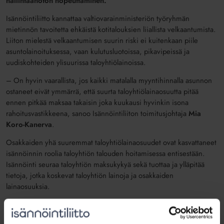
hallintaanoton nopeuttaminen.
Isännöintiliitto kannattaa valtiovarainministeriön työryhmän
mietinnön tavoitetta ehkäistä kotitalouksien liiallista velkaantumista.
Liiton mielestä velkaantumisen suurin riski ei kuitenkaan piile
asuntolainoituksessa, vaan kulutusluotoissa, pikavipeissä ja
uudiskohteiden ylisuurissa taloyhtiölainoissa.
– On hyvin vaarallista, jos kaikki matalalla myyntihinnalla asunnon
ostaneet eivät ymmärrä, että suurta taloyhtiölainaosuutta pitää
ennen pitkää maksaa takaisin joka kuukausi hyvinkin isona
rahoitusvastikkeena, sanoo Isännöintiliiton toimitusjohtaja
Mia
Koro-Kanerva
.
Osakkaiden yhä suuremmat taloyhtiölainaosuudet ovat kasvattaneet
isännöinnin roolia taloyhtiön talouden hoitamisessa entisestään.
Isännöinti seuraa taloyhtiön maksukykyä sekä tuottaa ja ylläpitää
tietoja, jotka koskevat taloyhtiön lainoja ja osakkaiden
lainaosuuksia.
– Suuren taloyhtiölainan kohdalla myös kuukausittainen
rahoitusvastike on suuri. Tämän takia isännöinnin tekemä