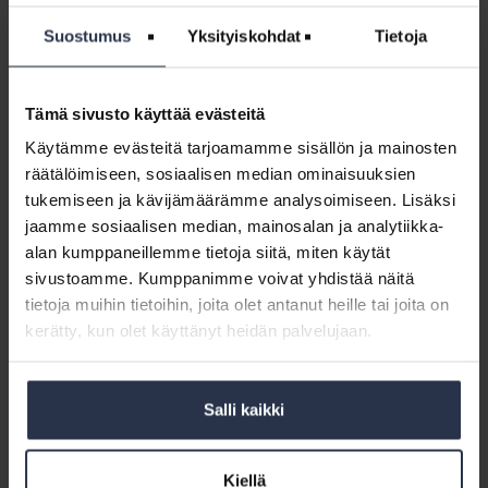
vastikevalvonta ja ripeä puuttuminen maksuhäiriöihin ovat
ehdottoman tärkeitä paitsi taloyhtiön taloudelle, myös osakkaiden
Suostumus
Yksityiskohdat
Tietoja
yhdenvertaiselle kohtelulle.
Hallintaanottoprosessi on liian hidas
Tämä sivusto käyttää evästeitä
Osakkaiden asumiskulut voivat kasvaa huomattavasti, kun
Käytämme evästeitä tarjoamamme sisällön ja mainosten
taloyhtiölainan lyhennysvapaa päättyy. Silloin osakkaan täytyy
räätälöimiseen, sosiaalisen median ominaisuuksien
maksaa taloyhtiölainaa pois rahoitusvastikkeen muodossa oman
tukemiseen ja kävijämäärämme analysoimiseen. Lisäksi
asuntolainan lyhennystensä lisäksi. Jos joku osakas ei selviydy
jaamme sosiaalisen median, mainosalan ja analytiikka-
kuukausittaisista rahoitusvastikkeistaan, rästit kasaantuvat nopeasti
alan kumppaneillemme tietoja siitä, miten käytät
isoiksi ja kaatuvat pahimmillaan muiden osakkaiden maksettavaksi.
sivustoamme. Kumppanimme voivat yhdistää näitä
tietoja muihin tietoihin, joita olet antanut heille tai joita on
Tällaisen tilanteen syntymistä voitaisiin ehkäistä nopeuttamalla
huoneiston hallintaanottoprosessia silloin, kun rästit johtuvat
kerätty, kun olet käyttänyt heidän palvelujaan.
maksamattomista vastikkeista.
– Vuokrasuhdekin voidaan purkaa ilman varoitusta silloin, kun
Salli kaikki
vuokria on tietty määrä maksamatta. Tällä hetkellä huoneiston
hallintaanottoprosessissa menee rästien synnystä vähintään puoli
vuotta siihen, kun asunto on tyhjä ja vuokrattavissa. Tämä tulee
Kiellä