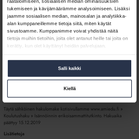
räätälöimiseen, sosiaalisen median ominaisuuksien
Koulutukseen kuuluu olennaisena osana työssä oppiminen, omalla
tukemiseen ja kävijämäärämme analysoimiseen. Lisäksi
työpaikalla. Isännöinnin erikoisammattitutkinnossa ammattitaito
jaamme sosiaalisen median, mainosalan ja analytiikka-
osoitetaan ja arvioidaan isännöinnin käytännön työtehtävissä, joten
alan kumppaneillemme tietoja siitä, miten käytät
sinulla täytyy olla alan työpaikka.
sivustoamme. Kumppanimme voivat yhdistää näitä
Hakeutumisvaiheessa arvioidaan tutkinnon sopivuus sinulle sekä
tietoja muihin tietoihin, joita olet antanut heille tai joita on
ammatilliset ja henkilökohtaiset kehittymistavoitteesi. Arviointien
kerätty, kun olet käyttänyt heidän palvelujaan.
pohjalta tehdään suunnitelmat tutkinnon suorittamiseksi ja
tarpeellisen ammattitaidon hankkimiseksi.
Hinta
Salli kaikki
Koulutus toteutetaan oppisopimuskoulutuksena, joten se on
maksutonta.
Kiellä
Hakeminen
Täytä sähköinen hakulomake kotisivullamme www.amiedu.fi »
Koulutushaku » Isännöinnin erikoisammattitutkinto. Hakuaika
päättyy 15.12.2019
Lisätietoja