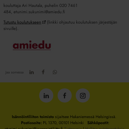
kouluttaja Ari Hautala, puhelin 020 7461
484, etunimi.sukunimi@amiedu.fi
Tutustu koulutukseen
(linkki ohjautuu koulutuksen järjestäjän
sivuille).
Jaa somessa
Isännöintiliitto
Isännöintiliitto
Isännöintiliitto
LinkedInissä
Facebookissa
Instagrammissa
Isännöintiliiton toimisto
sijaitsee Hakaniemessä Helsingissä.
Postiosoite:
PL 1370, 00101 Helsinki
Sähköpostit:
etunimi.sukunimi@isannointiliitto.fi
Tietosuoja
|
Hallitse evästeasetuksia