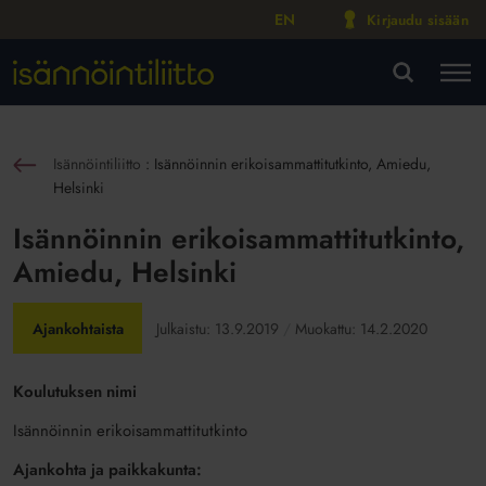
EN
Kirjaudu sisään
M
VA
Isännöintiliitto
:
Isännöinnin erikoisammattitutkinto, Amiedu,
sin
Helsinki
Isännöinnin erikoisammattitutkinto,
Amiedu, Helsinki
Ajankohtaista
Julkaistu:
13.9.2019
Muokattu:
14.2.2020
Koulutuksen nimi
Isännöinnin erikoisammattitutkinto
Ajankohta ja paikkakunta: