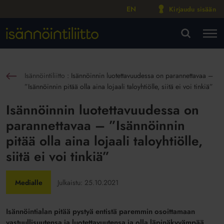
EN
Kirjaudu sisään
M
VA
Isännöintiliitto
:
Isännöinnin luotettavuudessa on parannettavaa –
sin
”Isännöinnin pitää olla aina lojaali taloyhtiölle, siitä ei voi tinkiä”
Isännöinnin luotettavuudessa on
parannettavaa – ”Isännöinnin
pitää olla aina lojaali taloyhtiölle,
siitä ei voi tinkiä”
Medialle
Julkaistu:
25.10.2021
Isännöintialan pitää pystyä entistä paremmin osoittamaan
vastuullisuutensa ja luotettavuutensa ja olla läpinäkyvämpää.