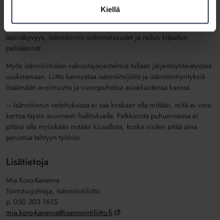
– Uudistuvissa ohjeissa käsitellään asioita, jotka liittyvät isännöinnin
Kiellä
luotettavuuden suurimpiin riskeihin ja heikkouksiin. Näitä ovat
esimerkiksi hinnankorotuksista sopimiset, taloyhtiön taloushallinnon
läpinäkyvyys, isännöinnin sidonnaisuudet ja reilun kilpailun
pelisäännöt.
Myös isännöintialan valvontajärjestelmiä tullaan järjestöyhteistyössä
uudistamaan. Liitto kannustaa isännöitsijöitä ja isännöintiyrityksiä
lisäämään avoimuutta ja vuoropuhelua asiakkaidensa kanssa.
– Isännöinnin veloituksissa ei saa koskaan olla mitään, mitä ei voisi
kertoa täysin avoimesti hallitukselle. Palkkioista puhumisessa ei
pitäisi olla myöskään mitään kiusallista, koska niiden pitää aina
perustua tehtyyn työhön.
Lisätietoja
Mia Koro-Kanerva
Toimitusjohtaja, Isännöintiliitto
p. 050 303 1615
mia.koro-kanerva@isannointiliitto.fi