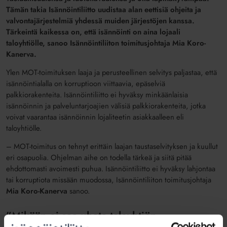
Tämän takia Isännöintiliitto uudistaa alan eettisiä ohjeita ja
valvontajärjestelmiä yhdessä muiden järjestöjen kanssa.
Tärkeintä kaikessa on, että isännöinti on aina lojaali
taloyhtiölle, sanoo Isännöintiliiton toimitusjohtaja Mia Koro-
Kanerva.
Ylen MOT-toimituksen laaja ja perusteellinen selvitys paljastaa, että
isännöintialalla on korruptioon viittaavia, epäselviä
palkkiorakenteita. Isännöintiliitto ei hyväksy minkäänlaisia
isännöinnin ja palveluntarjoajien välisiä palkkiorakenteita, jotka
voivat vaarantaa isännöinnin lojaliteetin asiakkaalleen eli
taloyhtiölle.
– MOT-toimitus on tehnyt erittäin laajan taustaselvityksen ja kuullut
eri osapuolia. Ohjelman aihe on todella tärkeä ja siitä pitää
ehdottomasti avoimesti puhua. Isännöintiliitto ei hyväksy lahjontaa
tai korruptiota missään muodossa, Isännöintiliiton toimitusjohtaja
Mia Koro-Kanerva
sanoo.
”Mikään ei saa uhata taloyhtiön