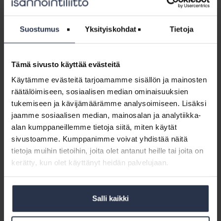
valinnanmahdollisuuksia”
Parhaimmillaan isännöinti on taloyhtiölle kumppani ja asiantuntija,
Suostumus
Yksityiskohdat
Tietoja
joka hoitaa paitsi lakimääräiset tehtävät, myös kehittää taloyhtiön
arvoa. Tällöin myös isännöinnin ammattitaitoiset ja luotettavat
verkostot tarjoavat taloyhtiöille lisäarvoa.
Tämä sivusto käyttää evästeitä
Taloyhtiön pitää kuitenkin aina olla se, joka kilpailutuksen jälkeen
Käytämme evästeitä tarjoamamme sisällön ja mainosten
valitsee, käyttääkö se isännöinnin suosittelemia palveluntarjoajia vai
räätälöimiseen, sosiaalisen median ominaisuuksien
muita tahoja, Koro-Kanerva huomauttaa.
tukemiseen ja kävijämäärämme analysoimiseen. Lisäksi
– Mikään ei saa uhata taloyhtiön valinnanmahdollisuuksia. Niin
jaamme sosiaalisen median, mainosalan ja analytiikka-
taloyhtiön hallituksen kuin isännöinnin mahdolliset sidonnaisuudet
alan kumppaneillemme tietoja siitä, miten käytät
pitää tuoda avoimesti esille, kun taloyhtiö hankkii palveluja.
sivustoamme. Kumppanimme voivat yhdistää näitä
tietoja muihin tietoihin, joita olet antanut heille tai joita on
Eettisiä ohjeita uudistetaan yhteistyössä
kerätty, kun olet käyttänyt heidän palvelujaan.
Isännöintiliiton tämän vuoden tärkeimpiä projekteja on alan
eettisten ohjeiden uudistaminen yhdessä Kiinteistöliiton, Raklin ja
Isännöinnin Auktorisointi ISA ry:n kanssa. Uudistuneet ohjeet on
Salli kaikki
tarkoitus ottaa käyttöön vuoden 2022 alkupuolella.