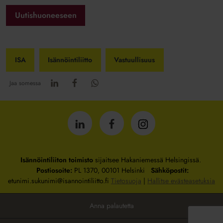
Uutishuoneeseen
ISA
Isännöintiliitto
Vastuullisuus
Jaa somessa
Isännöintiliitto
Isännöintiliitto
Isännöintiliitto
LinkedInissä
Facebookissa
Instagrammissa
Isännöintiliiton toimisto
sijaitsee Hakaniemessä Helsingissä.
Postiosoite:
PL 1370, 00101 Helsinki
Sähköpostit:
etunimi.sukunimi@isannointiliitto.fi
Tietosuoja
|
Hallitse evästeasetuksia
Anna palautetta