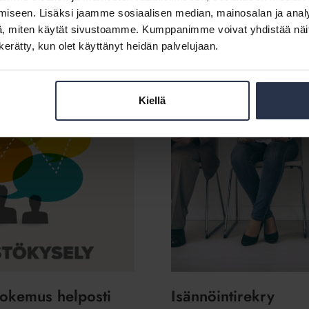
iseen. Lisäksi jaamme sosiaalisen median, mainosalan ja analy
, miten käytät sivustoamme. Kumppanimme voivat yhdistää näitä t
n kerätty, kun olet käyttänyt heidän palvelujaan.
Kiellä
Isännöintirekry
kokemus helposti
Isännöintirekry