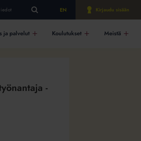
EN
tiedot
Kirjaudu sisään
 ja palvelut
Koulutukset
Meistä
työnantaja -