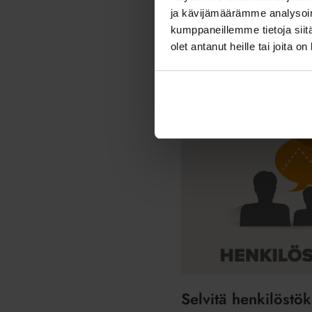
ja kävijämäärämme analysoim
Uutishuoneeseen
kumppaneillemme tietoja siitä
olet antanut heille tai joita o
Selvitä
henkilöstökokemus
helposti
Selvitä henkilöstö