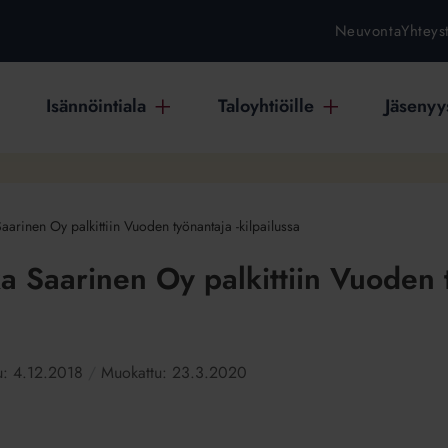
Neuvonta
Yhteys
Isännöintiala
Taloyhtiöille
Jäsenyys
 Saarinen Oy palkittiin Vuoden työnantaja -kilpailussa
ka Saarinen Oy palkittiin Vuoden 
tu:
4.12.2018
Muokattu:
23.3.2020