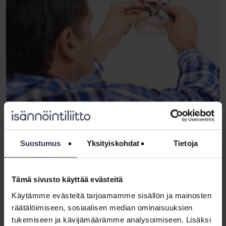
Nykyisen lainsäädännön mukaan asukas vastaa palovaroittimen hankkimisesta ja
toimintakunnosta.
Suostumus
Yksityiskohdat
Tietoja
Isännöintiliiton mielestä taloyhtiöiden hallitusten rooli on tärkeä
paloturvallisuuden kehittämisessä.
Tämä sivusto käyttää evästeitä
– Palovaroittimien asentaminen ja vuosihuolto tulisi olla taloyhtiön
tehtävä ja kustannusten mennä taloyhtiön piikkiin. Tämä on ainoa
Käytämme evästeitä tarjoamamme sisällön ja mainosten
tapa huolehtia kaikkien asukkaiden paloturvallisuudesta, sanoo
räätälöimiseen, sosiaalisen median ominaisuuksien
Isännöintiliiton toimitusjohtaja Tero Heikkilä.
tukemiseen ja kävijämäärämme analysoimiseen. Lisäksi