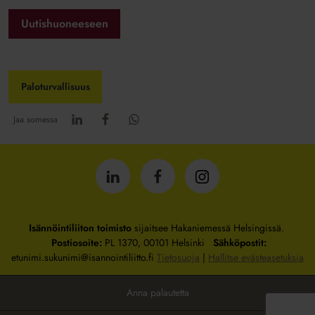
Uutishuoneeseen
Paloturvallisuus
Jaa somessa
Isännöintiliitto
Isännöintiliitto
Isännöintiliitto
LinkedInissä
Facebookissa
Instagrammissa
Isännöintiliiton toimisto
sijaitsee Hakaniemessä Helsingissä.
Postiosoite:
PL 1370, 00101 Helsinki
Sähköpostit:
etunimi.sukunimi@isannointiliitto.fi
Tietosuoja
|
Hallitse evästeasetuksia
Anna palautetta