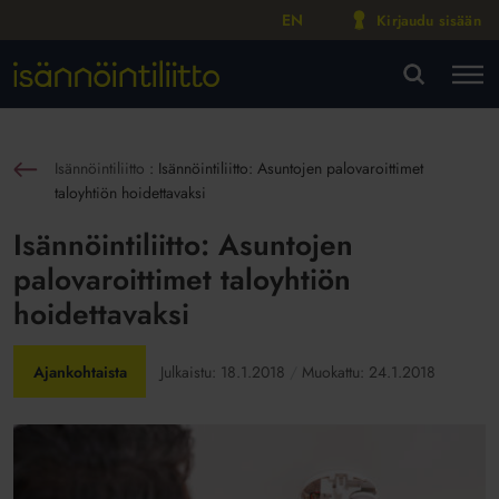
EN
Kirjaudu sisään
M
VA
Isännöintiliitto
:
Isännöintiliitto: Asuntojen palovaroittimet
sin
taloyhtiön hoidettavaksi
Isännöintiliitto: Asuntojen
palovaroittimet taloyhtiön
hoidettavaksi
Ajankohtaista
Julkaistu:
18.1.2018
Muokattu:
24.1.2018