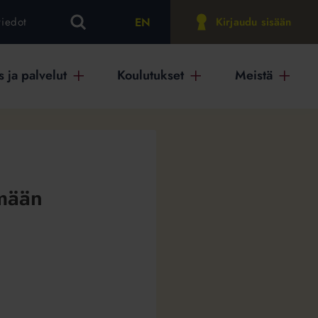
EN
tiedot
Kirjaudu sisään
 ja palvelut
Koulutukset
Meistä
emään