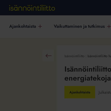
Ajankohtaista
Vaikuttaminen ja tutkimus
Isännöintiliitto
:
Isännöintiliitto
Takaisin
Isännöintiliit
energiatekoja
Julkais
Ajankohtaista