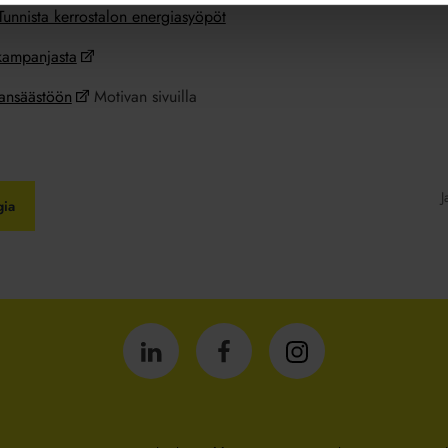
Tunnista kerrostalon energiasyöpöt
-kampanjasta
iansäästöön
Motivan sivuilla
J
gia
Isännöintiliitto
Isännöintiliitto
Isännöintiliitto
LinkedInissä
Facebookissa
Instagrammissa