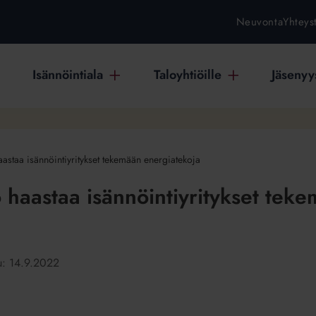
Neuvonta
Yhteys
Isännöintiala
Taloyhtiöille
Jäsenyys
 haastaa isännöintiyritykset tekemään energiatekoja
to haastaa isännöintiyritykset tek
tu:
14.9.2022