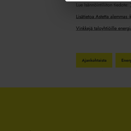
Lue Isännöintiliiton tiedote:
Lisätietoa Astetta alemmas 
Vinkkejä taloyhtiöille energ
Ajankohtaista
Ener