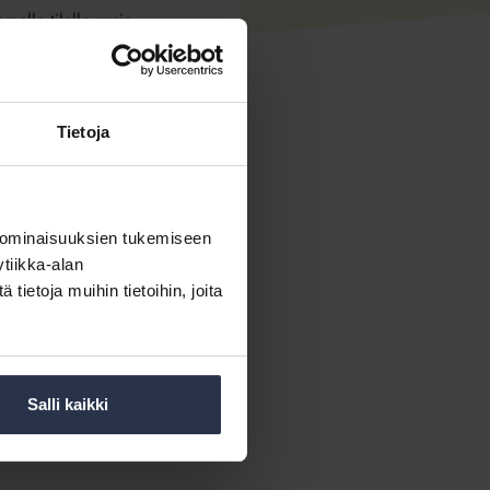
malla tilalle uusia
kaikkien osakkaiden
aki kaipaa muutosta, jotta
Tietoja
aativat perusteellisia
 ominaisuuksien tukemiseen
järkevä esimerkiksi
tiikka-alan
ietoja muihin tietoihin, joita
ivät jää teoriaksi, Sallmén
rkavasta lisärakentamisesta.
Salli kaikki