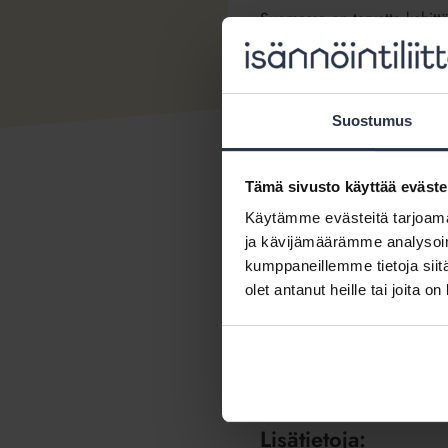
Suomessa on tarvetta kehittä
asuinrakennuksia. Nykyinen 
yksimielisen päätöksen.
– Käytännössä on mahdotonta
Suostumus
päätöksenteko helpottuu, san
Suomessa on käynnissä ennen
Tämä sivusto käyttää eväste
remontteja kymmenen vuoden
Käytämme evästeitä tarjoama
Purkava lisärakentaminen toi
ja kävijämäärämme analysoim
tilanteessa, jossa korjauskus
kumppaneillemme tietoja siitä
olet antanut heille tai joita o
– Isännöinti auttaa vaihtoeht
sanoo.
Teknologian tutkimuskeskus 
Lisätietoja: