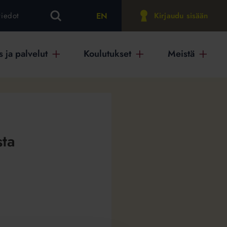
EN
tiedot
Kirjaudu sisään
 ja palvelut
Koulutukset
Meistä
sta