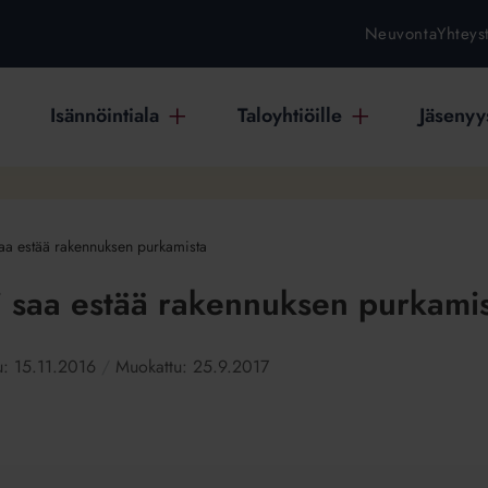
Neuvonta
Yhteys
Isännöintiala
Taloyhtiöille
Jäsenyys
saa estää rakennuksen purkamista
i saa estää rakennuksen purkami
tu:
15.11.2016
Muokattu:
25.9.2017