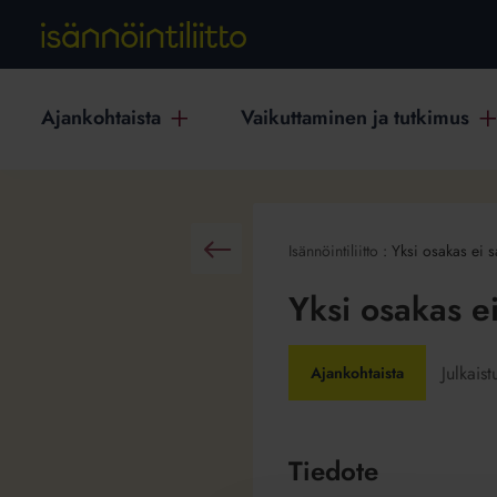
Ajankohtaista
Vaikuttaminen ja tutkimus
Isännöintiliitto
:
Yksi osakas ei 
Takaisin
Yksi osakas e
Julkais
Ajankohtaista
Tiedote