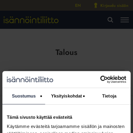
EN
Kirjaudu sisään
M
VA
Talous
Suostumus
Yksityiskohdat
Tietoja
SISÄLTÖJÄ ISÄNNÖINTILIITON MEDIOISTA
15.6.2026
Kotitalolehti.fi
Tämä sivusto käyttää evästeitä
Mitä on ryhmärakennuttaminen?
Käytämme evästeitä tarjoamamme sisällön ja mainosten