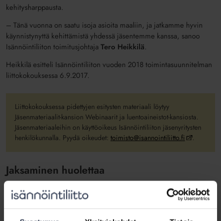
kehitysharppausta.
– Tänä vuonna on saatu isoja asioita maaliin, ja jatkamme hyvin
käynnistynyttä kehittämistä yhdessä jäsentemme kanssa, sanoo
Isännöintiliiton toimitusjohtaja
Tero Heikkilä
.
Heikkilä esitteli Isännöintiliiton vuoden 2018 toimintasuunnitelman
liittokokouksessa 6.9.2017.
Liittokokouksessa pidettyjen esitysten materiaali löytyy
Jäsenmateriaalit-kansion Webinaarit ja luentoaineistot-kansiosta.
Jäsenmateriaaleihin on käyttöoikeus Isännöintiliiton jäsenyritysten
henkilökunnalla. Pyydä oikeudet:
toimisto@isannointiliitto.fi
.
Jaksaminen huolettaa
Tuoreiden tutkimustulosten mukaan työhyvinvointi jakaa alaa.
– Isännöitsijöiden jaksaminen huolestuttaa meitä. Siksi muun
muassa yritysten johtamista pitää uudistaa, Heikkilä sanoo.