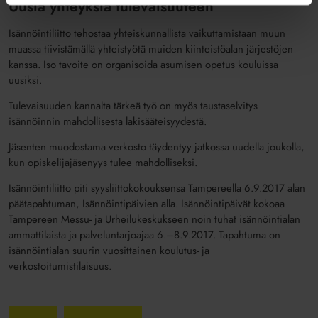
Uusia yhteyksiä tulevaisuuteen
Isännöintiliitto tehostaa yhteiskunnallista vaikuttamistaan muun
muassa tiivistämällä yhteistyötä muiden kiinteistöalan järjestöjen
kanssa. Iso tavoite on organisoida asumisen opetus kouluissa
uusiksi.
Tulevaisuuden kannalta tärkeä työ on myös taustaselvitys
isännöinnin mahdollisesta lakisääteisyydestä.
Jäsenten muodostama verkosto täydentyy jatkossa uudella joukolla,
kun opiskelijajäsenyys tulee mahdolliseksi.
Isännöintiliitto piti syysliittokokouksensa Tampereella 6.9.2017 alan
päätapahtuman, Isännöintipäivien alla. Isännöintipäivät kokoaa
Tampereen Messu- ja Urheilukeskukseen noin tuhat isännöintialan
ammattilaista ja palveluntarjoajaa 6.–8.9.2017. Tapahtuma on
isännöintialan suurin vuosittainen koulutus- ja
verkostoitumistilaisuus.