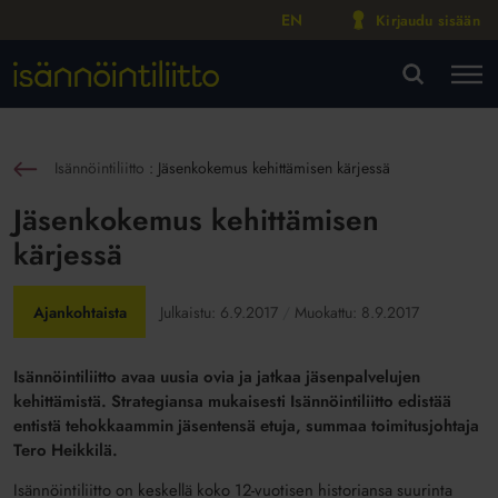
EN
Kirjaudu sisään
M
VA
Isännöintiliitto
:
Jäsenkokemus kehittämisen kärjessä
sin
Jäsenkokemus kehittämisen
kärjessä
Ajankohtaista
Julkaistu:
6.9.2017
Muokattu:
8.9.2017
Isännöintiliitto avaa uusia ovia ja jatkaa jäsenpalvelujen
kehittämistä. Strategiansa mukaisesti Isännöintiliitto edistää
entistä tehokkaammin jäsentensä etuja, summaa toimitusjohtaja
Tero Heikkilä.
Isännöintiliitto on keskellä koko 12-vuotisen historiansa suurinta