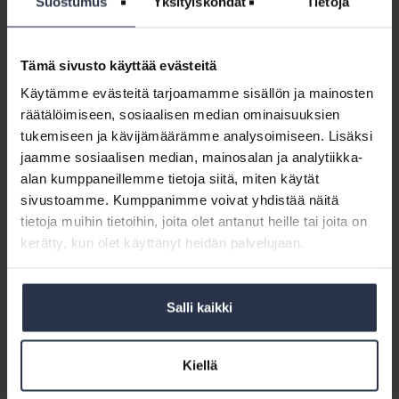
Suostumus
Yksityiskohdat
Tietoja
Hyvä työntekijäkokemus syntyy terveestä liiketoiminnasta, jossa on
aikaa myös kehittämiselle. Tulevana vuonna Isännöintiliitto tukee
alan työhyvinvointia muun muassa järjestämällä valmennusta niin
Tämä sivusto käyttää evästeitä
johdolle kuin ammattilaisille.
Käytämme evästeitä tarjoamamme sisällön ja mainosten
räätälöimiseen, sosiaalisen median ominaisuuksien
Jäsenpalvelut digitalisoituvat
tukemiseen ja kävijämäärämme analysoimiseen. Lisäksi
jaamme sosiaalisen median, mainosalan ja analytiikka-
Jäsenten sähköisten palvelujen uudistus näkyy jo uusina
alan kumppaneillemme tietoja siitä, miten käytät
verkkosivuina. Isännöintiliitto jatkaa jäsenpalvelujen ja
palveluliiketoiminnan tuen kehittämistä.
sivustoamme. Kumppanimme voivat yhdistää näitä
tietoja muihin tietoihin, joita olet antanut heille tai joita on
– Sähköisen asioinnin ja asiakaskokemuksen parantaminen on
kerätty, kun olet käyttänyt heidän palvelujaan.
koko isännöintialan yhteinen haaste. Tutkimus- ja
kehitysosaamisemme on niiden jäsenten käytössä, jotka eivät halua
aloittaa nollasta oman arkensa kiireen keskellä, Heikkilä sanoo.
Salli kaikki
Esimerkiksi taloyhtiöstrategioiden luontia helpottava Talokysely.fi
saa uusia ominaisuuksia. Isännöintiliitto seuraa palvelun avulla
toimialan asiakaskokemusta.
Kiellä