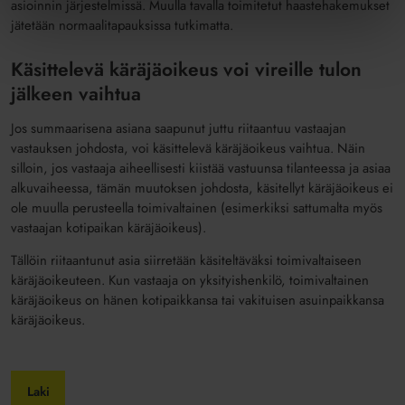
asioinnin järjestelmissä. Muulla tavalla toimitetut haastehakemukset
jätetään normaalitapauksissa tutkimatta.
Käsittelevä käräjäoikeus voi vireille tulon
jälkeen vaihtua
Jos summaarisena asiana saapunut juttu riitaantuu vastaajan
vastauksen johdosta, voi käsittelevä käräjäoikeus vaihtua. Näin
silloin, jos vastaaja aiheellisesti kiistää vastuunsa tilanteessa ja asiaa
alkuvaiheessa, tämän muutoksen johdosta, käsitellyt käräjäoikeus ei
ole muulla perusteella toimivaltainen (esimerkiksi sattumalta myös
vastaajan kotipaikan käräjäoikeus).
Tällöin riitaantunut asia siirretään käsiteltäväksi toimivaltaiseen
käräjäoikeuteen. Kun vastaaja on yksityishenkilö, toimivaltainen
käräjäoikeus on hänen kotipaikkansa tai vakituisen asuinpaikkansa
käräjäoikeus.
Laki