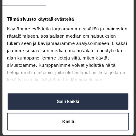
Oulun käräjäoikeus
Pirkanmaan käräjäoikeus
Pohjanmaan käräjäoikeus
Tämä sivusto käyttää evästeitä
Varsinais-Suomen käräjäoikeus.
Käytämme evästeitä tarjoamamme sisällön ja mainosten
Muut käräjäoikeudet eivät enää käsittele summaarisia riita-asioita
räätälöimiseen, sosiaalisen median ominaisuuksien
niiden ensivaiheessa.
tukemiseen ja kävijämäärämme analysoimiseen. Lisäksi
jaamme sosiaalisen median, mainosalan ja analytiikka-
Miten käytäntö muuttuu?
alan kumppaneillemme tietoja siitä, miten käytät
sivustoamme. Kumppanimme voivat yhdistää näitä
Jatkossa isännöitsijän on toimitettava summaarisessa asiassa
tietoja muihin tietoihin, joita olet antanut heille tai joita on
mahdollisesti yhtiön puolesta laatimansa haastehakemukset
johonkin yllämainituista käräjäoikeuksista. Käräjäoikeuksien
kerätty, kun olet käyttänyt heidän palvelujaan.
tuomiopiireistä näissä asioissa säädetään tarkemmin
valtioneuvoston asetuksessa.
Salli kaikki
Lisäksi muutoksesta alkaen haastehakemus on toimitettava
käräjäoikeudelle käyttäen oikeushallinnon sähköistä asiointipalvelua
tai tietojärjestelmäyhteyttä (Santra). Ainoastaan poikkeuksellisesti
Kiellä
käräjäoikeus hyväksyy paperisen tai sähköpostin liitetiedostona
toimitetun haastehakemuksen, jos sitä ei voida laatia sähköisen