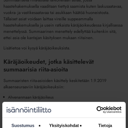
haastehakemuksella vaaditaan tiettyä saamista kuten laskusaatavaa,
vuokra- ja vastikesaatavaa tai asukkaan häätöä huoneistosta.
Tällaiset asiat voidaan laittaa vireille suppeammalla
haastehakemuksella ja usein ratkaista käräjäoikeudessa kirjallisessa
menettelyssä. Summaarinen menettely edellyttää kuitenkin sitä,
ettei asia ole kantajan käsityksen mukaan riitainen.
Lisätietoa voi kysyä käräjäoikeuksista.
Käräjäoikeudet, jotka käsittelevät
summaarisia riita-asioita
Summaaristen riita-asioiden käsittely keskitetään 1.9.2019
alkaenseuraaviin käräjäoikeuksiin:
Ahvenanmaan käräjäoikeus
Helsingin käräjäoikeus
Itä-Uudenmaan käräjäoikeus
Kymenlaakson käräjäoikeus
Lapin käräjäoikeus
Suostumus
Yksityiskohdat
Tietoja