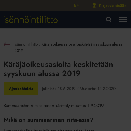
EN
Kirjaudu sisään
M
VA
Isännöintiliitto
:
Käräjäoikeusasioita keskitetään syyskuun alussa
sin
2019
Käräjäoikeusasioita keskitetään
syyskuun alussa 2019
Ajankohtaista
Julkaistu:
18.6.2019
Muokattu:
14.2.2020
Summaaristen riita-asioiden käsittely muuttuu 1.9.2019.
Mikä on summaarinen riita-asia?
Summaarisella riita-asialla tarkoitetaan asiaa, jossa