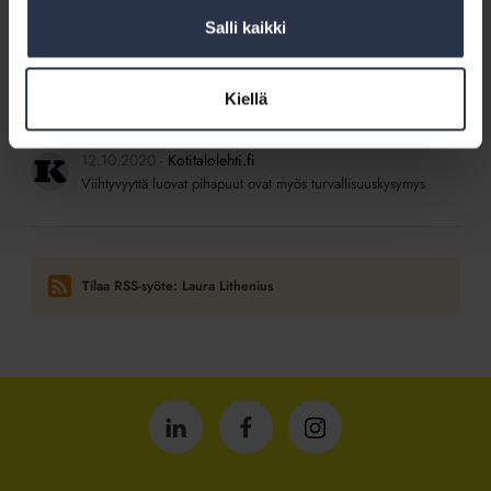
15.6.2021
Kotitalolehti.fi
Salli kaikki
Trampoliiniin liittyy monia vastuita taloyhtiössä
26.2.2021
Kotitalolehti.fi
Kiellä
Jos naapuri häiritsee, kannattaa itsekin avata suunsa
12.10.2020
Kotitalolehti.fi
Viihtyvyyttä luovat pihapuut ovat myös turvallisuuskysymys
Tilaa RSS-syöte: Laura Lithenius
Isännöintiliitto
Isännöintiliitto
Isännöintiliitto
LinkedInissä
Facebookissa
Instagrammissa