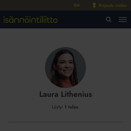
EN
Kirjaudu sisään
M
VA
Laura Lithenius
Löytyi
1 tulos
.