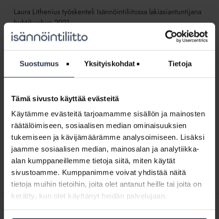
Laura Lithenius työskenteli Isännöintiliitossa lakiasiantuntijana
huhtikuuhun 2021.
Näytä aakkosjärjestyksessä
↓
Vuosi
Suostumus
Yksityiskohdat
Tietoja
2020
Vuosi 2020 muistetaan muustakin kuin
muistetaan
koronasta – merkittävät
muustakin
energiatehokkuuslait etenivät
Tämä sivusto käyttää evästeitä
kuin
BLOGI
16.12.2020
Käytämme evästeitä tarjoamamme sisällön ja mainosten
koronasta
Kulunutta vuotta kuvasi onneksi jokin muukin kuin
räätälöimiseen, sosiaalisen median ominaisuuksien
–
koronaepidemia. Vuosi 2020 oli nimittäin rakennusten
tukemiseen ja kävijämäärämme analysoimiseen. Lisäksi
merkittävät
energiatehokkuuden kannalta tärkeä. Rakennuksissa on
saavutettavissa isoja energiasäästöjä, kulutetaanhan niissä
energiatehokkuuslait
jaamme sosiaalisen median, mainosalan ja analytiikka-
noin 40...
etenivät
alan kumppaneillemme tietoja siitä, miten käytät
sivustoamme. Kumppanimme voivat yhdistää näitä
tietoja muihin tietoihin, joita olet antanut heille tai joita on
kerätty, kun olet käyttänyt heidän palvelujaan.
SISÄLTÖJÄ ISÄNNÖINTILIITON MEDIOISTA