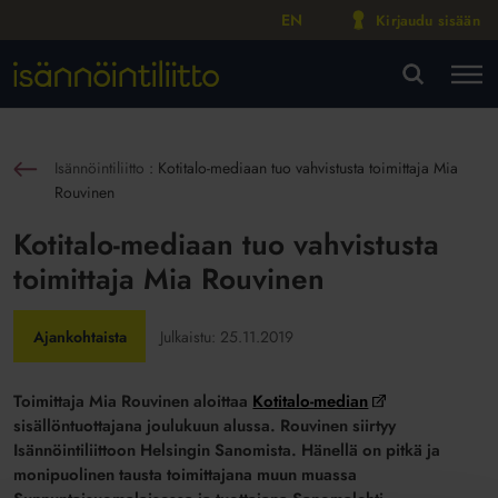
EN
Kirjaudu sisään
M
VA
Isännöintiliitto
:
Kotitalo-mediaan tuo vahvistusta toimittaja Mia
sin
Rouvinen
Kotitalo-mediaan tuo vahvistusta
toimittaja Mia Rouvinen
Ajankohtaista
Julkaistu:
25.11.2019
Toimittaja Mia Rouvinen aloittaa
Kotitalo-median
sisällöntuottajana joulukuun alussa. Rouvinen siirtyy
Isännöintiliittoon Helsingin Sanomista. Hänellä on pitkä ja
monipuolinen tausta toimittajana muun muassa