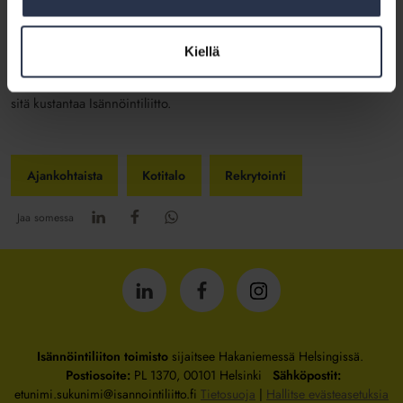
jatkossa koko taloyhtiön ajankohtaismedia. Kotitalon verkkolehti on
tarjolla taloyhtiön kaikille osakkaille ja asukkaille, jolloin
panostamme yhä enemmän laadukkaisiin verkkosisältöihin.
Kiellä
Kotitalo
on useasti palkittu vuoden parhaana asiakaslehtenä ja
sitä kustantaa Isännöintiliitto.
Ajankohtaista
Kotitalo
Rekrytointi
Jaa somessa
Isännöintiliitto
Isännöintiliitto
Isännöintiliitto
LinkedInissä
Facebookissa
Instagrammissa
Isännöintiliiton toimisto
sijaitsee Hakaniemessä Helsingissä.
Postiosoite:
PL 1370, 00101 Helsinki
Sähköpostit:
etunimi.sukunimi@isannointiliitto.fi
Tietosuoja
|
Hallitse evästeasetuksia